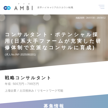
若手ハイキャリアのスカウト転職
掲載期間
26/07/30～26/08/12
コンサルタント・ポテンシャル採
用(日系大手ファームが充実した研
修体制で立派なコンサルに育成)
求人No.INF-2025080201
戦略コンサルタント
年収
500万円～799万円
上場企業
土日祝休み
リモートワーク可能
募集情報