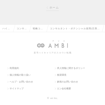
ホーム
ハイク
コンサル
戦略コン
コンサルタント・ポテンシャル採用(日系大
ラス求
タント系
サルタン
手ファームが充実した研修体制で立派なコ
人TOP
の転職
トの転職
ンサルに育成)の求人情報
若手ハイキャリアのスカウト転職
利用規約
求人情報に関するポリシー
個人情報の取り扱い
推奨環境
ヘルプ・お問い合わせ
参画のお問い合わせ
サイトマップ
エン会社概要
©
en Inc.