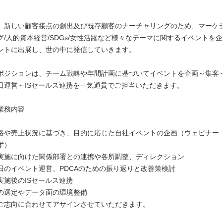
。
、新しい顧客接点の創出及び既存顧客のナーチャリングのため、マーケテ
グ/人的資本経営/SDGs/女性活躍など様々なテーマに関するイベントを
ントに出展し、世の中に発信していきます。
ポジションは、チーム戦略や年間計画に基づいてイベントを企画～集客
日運営～ISセールス連携を一気通貫でご担当いただきます。
業務内容
略や売上状況に基づき、目的に応じた自社イベントの企画（ウェビナー
ず）
実施に向けた関係部署との連携や各所調整、ディレクション
日のイベント運営、PDCAのための振り返りと改善策検討
実施後のISセールス連携
の選定やデータ面の環境整備
ご志向に合わせてアサインさせていただきます。