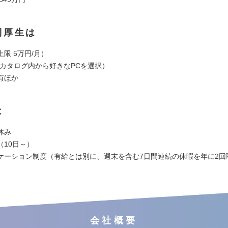
利厚生は
限 5万円/月）
（カタログ内から好きなPCを選択）
有ほか
は
休み
（10日～）
ケーション制度（有給とは別に、週末を含む7日間連続の休暇を年に2回
会社概要