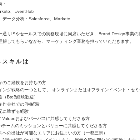
例：
eto、EventHub
ータ分析：Salesforce、Marketo
通りISやセールスでの実務現場に同席いただき、Brand Design事業
理解してもらいながら、マーケティング業務を担っていただきます。
るスキルは
かのご経験をお持ちの方
ィング戦略の一つとして、 オンラインまたはオフラインイベント・セミ
（BtoB経験歓迎）
制作会社でのPM経験
記に準ずる経験
 7 Valuesおよびパーパスに共感してくださる方
esignチームのミッションとバリューに共感してくださる方
スへの出社が可能なエリアにお住まいの方（一都三県）
2-3回の頻度でのリアルイベントあり。展示会繁忙期などで変動します