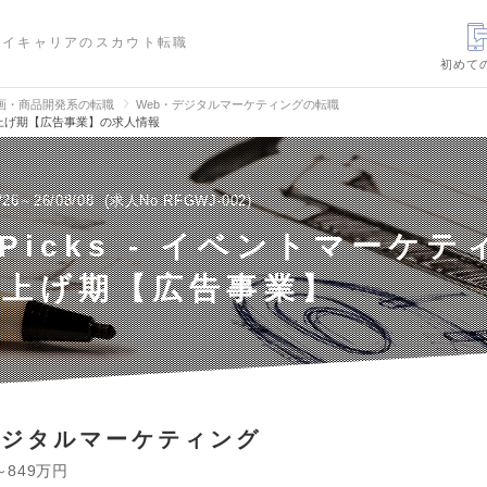
ハイキャリアのスカウト転職
初めて
画・商品開発系の転職
Web・デジタルマーケティングの転職
立ち上げ期【広告事業】の求人情報
/26～26/08/08
求人No.RFGWJ-002
sPicks - イベントマーケ
ち上げ期【広告事業】
デジタルマーケティング
～849万円