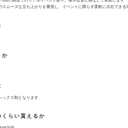
のスムーズな立ち上がりを重視し、イベントに限らず柔軟に出社できる
は
くか
は
レックス制となります
のくらい貰えるか
 849万円