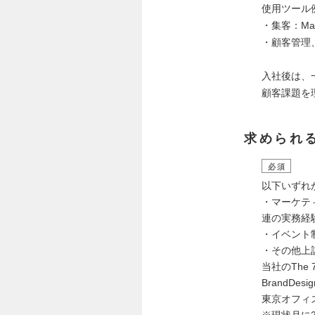
使用ツール
・集客：Mark
・顧客管理、デ
入社後は、一
顧客課題を
求められ
必須
以下いずれ
・マーケテ
連の実務経験
・イベント
・その他上
当社のThe
BrandD
東京オフィ
※現状月に