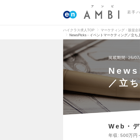
若手
ハイクラス求人TOP
マーケティング・販促企
NewsPicks - イベントマーケティング／
掲載期間
26/07
New
／立
Web・
年収
500万円