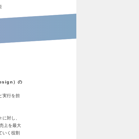
能
sign）の
画と実行を担
々に対し、
nの売上を最大
ていく役割