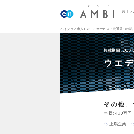
若手
ハイクラス求人TOP
サービス・流通系の転職
掲載期間
26/07
ウエ
その他、
年収
400万円
上場企業