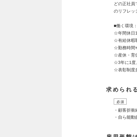
どの正社員
のリフレッ
■働く環境
☆年間休日1
☆有給休暇
☆勤務時間
☆産休・育
☆3年に1
☆表彰制度
求められ
必須
・顧客折衝
・自ら能動
雇用形態