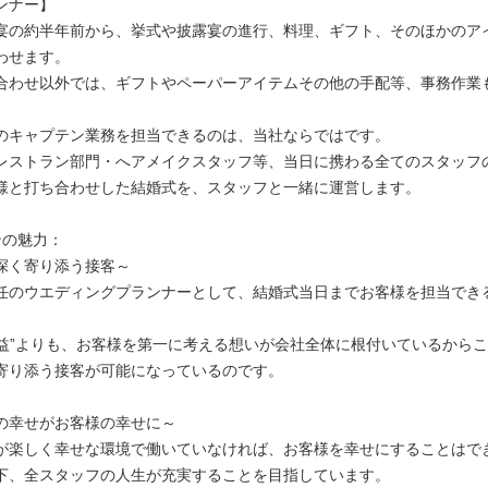
ンナー】
宴の約半年前から、挙式や披露宴の進行、料理、ギフト、そのほかのア
わせます。
合わせ以外では、ギフトやペーパーアイテムその他の手配等、事務作業
のキャプテン業務を担当できるのは、当社ならではです。
レストラン部門・へアメイクスタッフ等、当日に携わる全てのスタッフ
様と打ち合わせした結婚式を、スタッフと一緒に運営します。
ンの魅力：
深く寄り添う接客～
任のウエディングプランナーとして、結婚式当日までお客様を担当でき
”利益”よりも、お客様を第一に考える想いが会社全体に根付いているから
寄り添う接客が可能になっているのです。
の幸せがお客様の幸せに～
が楽しく幸せな環境で働いていなければ、お客様を幸せにすることはで
下、全スタッフの人生が充実することを目指しています。