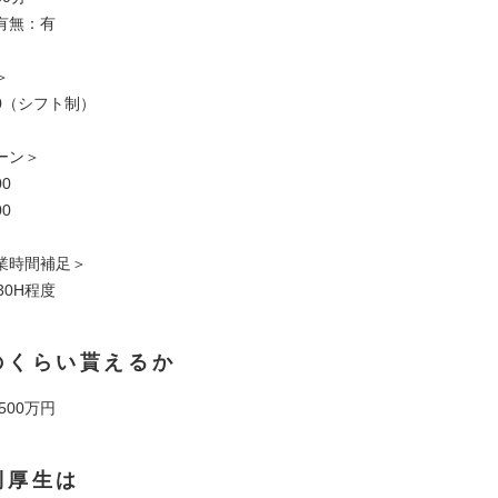
有無：有
＞
:00（シフト制）
ーン＞
00
00
業時間補足＞
30H程度
のくらい貰えるか
 500万円
利厚生は