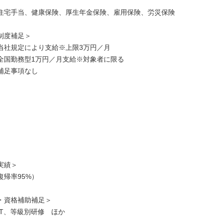
住宅手当、健康保険、厚生年金保険、雇用保険、労災保険
制度補足＞
当社規定により支給※上限3万円／月
全国勤務型1万円／月支給※対象者に限る
補足事項なし
実績＞
復帰率95%）
・資格補助補足＞
JT、等級別研修 ほか