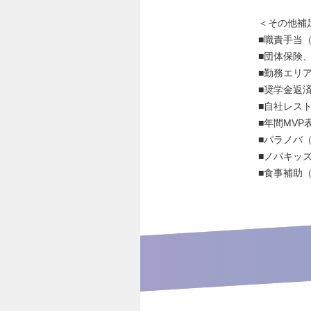
＜その他補
■職責手当（
■団体保険
■勤務エリ
■奨学金返
■自社レス
■年間MV
■パラノバ
■ノバキッ
■食事補助