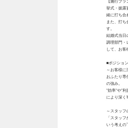
【施行プラ
挙式・披露
緒に打ち合
また、打ち
す。
結婚式当日
調理部門・
して、お客
■ポジショ
～お客様に
おふたり専
の強み。
”効率”や
により深く
～スタッフ
「スタッフ
いう考えの