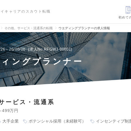
ハイキャリアのスカウト転職
初めて
その他、サービス・流通系の転職
ウエディングプランナーの求人情報
/26～26/08/08
求人No.RFGWJ-00001
ディングプランナー
サービス・流通系
～499万円
大手企業
ポテンシャル採用（未経験可）
インセンティブ制