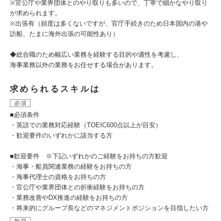
※官公庁や業界団体とのやり取りも多いので、丁寧で細かなやり取り
が求められます。
※出張有（頻度は多くないですが、官庁⼿続きのため⽇本国内の港や
訪船、たまに海外出張の可能性あり）
◆総合職のため幅広い業務を経験する⽬的や適性を考慮し、
海事業務以外の業務をお任せする場合があります。
求められるスキルは
必須
■必須条件
・英語での業務対応経験（TOEIC600点以上が目安）
・歓迎要件のいずれかに該当する方
■歓迎要件 ※下記いずれかのご経験をお持ちの方歓迎
・海事・船員関連業務の経験をお持ちの方
・海事代理士の資格をお持ちの方
・官公庁や業界団体との折衝経験をお持ちの方
・業務改善やDX推進の経験をお持ちの方
・将来的にグループ長などのマネジメントポジションを目指したい方