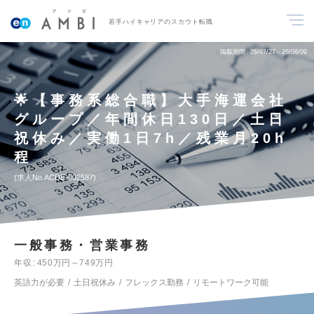
若手ハイキャリアのスカウト転職
掲載期間
26/07/27～26/08/09
🌟【事務系総合職】大手海運会社
グループ／年間休日130日／土日
祝休み／実働1日7h／残業月20h
程
求人No.ACDE-802587
一般事務・営業事務
年収
450万円～749万円
英語力が必要
土日祝休み
フレックス勤務
リモートワーク可能