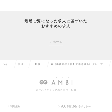
最近ご覧になった求人に基づいた
おすすめの求人
ホーム
ハイク
管理部
一般事
🌟【事務系総合職】大手海運会社グループ／
ラス求
門系の
務・営業
年間休日130日／土日祝休み／実働1日7h／
人TOP
転職
事務の転
残業月20h程の求人情報
職
若手ハイキャリアのスカウト転職
利用規約
求人情報に関するポリシー