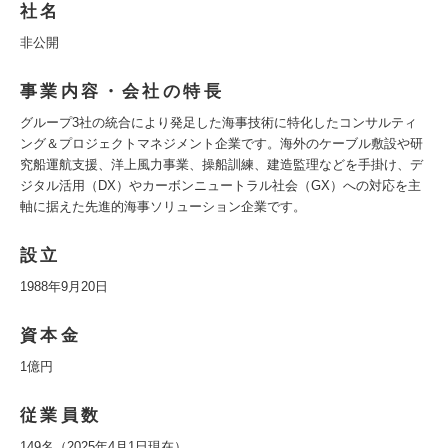
社名
非公開
事業内容・会社の特長
グループ3社の統合により発足した海事技術に特化したコンサルティ
ング＆プロジェクトマネジメント企業です。海外のケーブル敷設や研
究船運航支援、洋上風力事業、操船訓練、建造監理などを手掛け、デ
ジタル活用（DX）やカーボンニュートラル社会（GX）への対応を主
軸に据えた先進的海事ソリューション企業です。
設立
1988年9月20日
資本金
1億円
従業員数
149名（2025年4月1日現在）