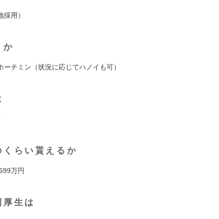
地採用）
くか
ホーチミン（状況に応じてハノイも可）
は
0
のくらい貰えるか
 699万円
利厚生は