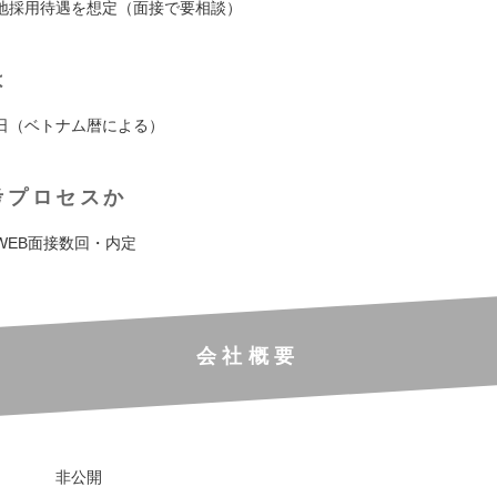
地採用待遇を想定（面接で要相談）
は
日（ベトナム暦による）
考プロセスか
WEB面接数回・内定
会社概要
非公開