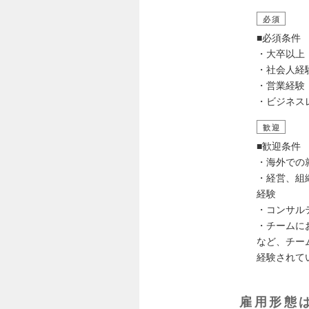
必須
■必須条件
・大卒以上
・社会人経
・営業経験
・ビジネス
歓迎
■歓迎条件
・海外での
・経営、組
経験
・コンサル
・チームに
など、チー
経験されて
雇用形態