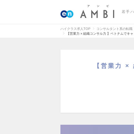
若手
ハイクラス求人TOP
コンサルタント系の転職
【営業力 × 組織コンサル力 】ベトナムで
【営業力 ×