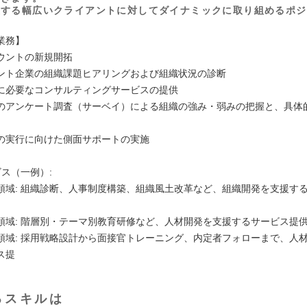
表する幅広いクライアントに対してダイナミックに取り組めるポジ
業務】
ウントの新規開拓
ント企業の組織課題ヒアリングおよび組織状況の診断
に必要なコンサルティングサービスの提供
のアンケート調査（サーベイ）による組織の強み・弱みの把握と、具体
の実行に向けた側面サポートの実施
ス（一例）:
領域: 組織診断、人事制度構築、組織風土改革など、組織開発を支援す
領域: 階層別・テーマ別教育研修など、人材開発を支援するサービス提
領域: 採用戦略設計から面接官トレーニング、内定者フォローまで、人
ス提
るスキルは