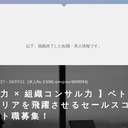
以下、掲載終了した転職・求人情報です。
/27～26/07/21
求人No.ENWL-emojrour9999994
力 × 組織コンサル力 】ベ
ャリアを飛躍させるセールス
ント職募集！