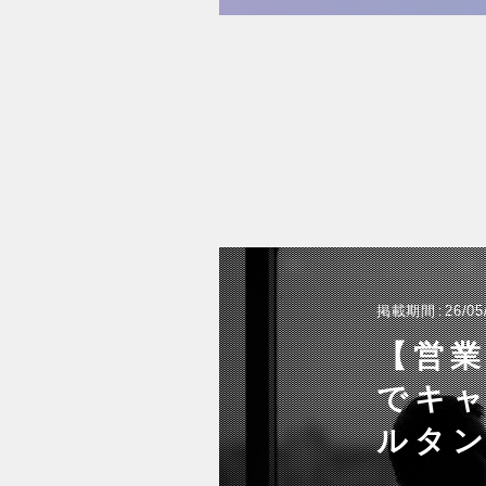
掲載期間
26/05
【営業
でキ
ルタ