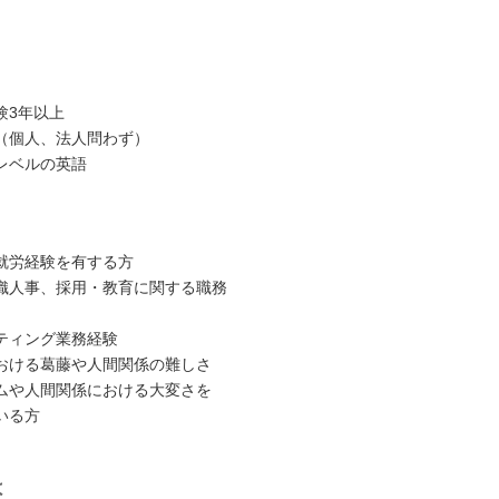
験3年以上
（個人、法人問わず）
レベルの英語
就労経験を有する方
織人事、採用・教育に関する職務
ティング業務経験
おける葛藤や人間関係の難しさ
ムや人間関係における大変さを
いる方
は