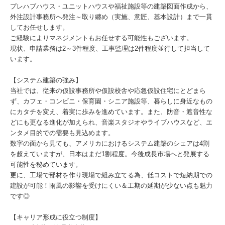
プレハブハウス・ユニットハウスや福祉施設等の建築図面作成から、
外注設計事務所へ発注～取り纏め（実施、意匠、基本設計）まで一貫
してお任せします。
ご経験によりマネジメントもお任せする可能性もございます。
現状、申請業務は2～3件程度、工事監理は2件程度並行して担当して
います。
【システム建築の強み】
当社では、従来の仮設事務所や仮設校舎や応急仮設住宅にとどまら
ず、カフェ・コンビニ・保育園・シニア施設等、暮らしに身近なもの
にカタチを変え、着実に歩みを進めています。また、防音・遮音性な
どにも更なる進化が加えられ、音楽スタジオやライブハウスなど、エ
ンタメ目的での需要も見込めます。
数字の面から見ても、アメリカにおけるシステム建築のシェアは4割
を超えていますが、日本はまだ1割程度。今後成長市場へと発展する
可能性を秘めています。
更に、工場で部材を作り現場で組み立てる為、低コストで短納期での
建設が可能！雨風の影響を受けにくい＆工期の延期が少ない点も魅力
です◎
【キャリア形成に役立つ制度】