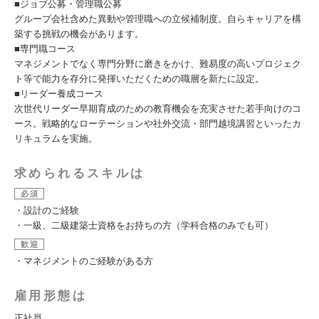
■ジョブ公募・管理職公募
グループ会社含めた異動や管理職への立候補制度。自らキャリアを構
築する挑戦の機会があります。
■専門職コース
マネジメントでなく専門分野に磨きをかけ、難易度の高いプロジェク
ト等で能力を存分に発揮いただくための職層を新たに設定。
■リーダー養成コース
次世代リーダー早期育成のための教育機会を充実させた若手向けのコ
ース。戦略的なローテーションや社外交流・部門越境講習といったカ
リキュラムを実施。
求められるスキルは
必須
・設計のご経験
・一級、二級建築士資格をお持ちの方（学科合格のみでも可）
歓迎
・マネジメントのご経験がある方
雇用形態は
正社員