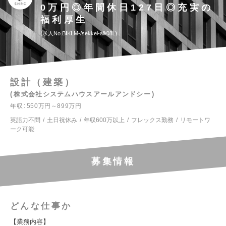
0万円◎年間休日127日◎充実の
福利厚生
求人No.BIKLM-/sekkei-all/08L
設計（建築）
株式会社システムハウスアールアンドシー
年収
550万円～899万円
英語力不問
土日祝休み
年収600万以上
フレックス勤務
リモートワ
ーク可能
募集情報
どんな仕事か
【業務内容】