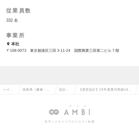
従業員数
332 名
事業所
本社
〒108-0073 東京都港区三田 3-11-24 国際興業三田第二ビル 7 階
ハイク
技術系（建築・設
設計
【意匠設計】25年度賞与実績190
ラス求
備・土木・プラン
（建
万円◎年間休日127日◎充実の福利
人TOP
ト）の転職
築）の
厚生の求人情報
転職
若手ハイキャリアのスカウト転職