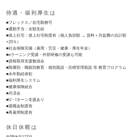
待遇・福利厚生は
■フレックス／在宅勤務可
■通勤手当：全額支給
■借上社宅：借上社宅制度有（個人負担額 → 賃料＋共益費の合計額
×20％）
■社会保険完備（雇用・労災・健康・厚生年金）
■eラーニング受講・外部研修の受講も可能
■資格取得支援勉強会
■階層別・職能別教育・個別面談・目標管理面談 等 教育プログラム
■永年勤続表彰
■福利厚生システム
■健康保険組合
■共済会
■U・Iターン支援あり
■退職金制度有
■再雇用制度有
休日休暇は
年間休日127日