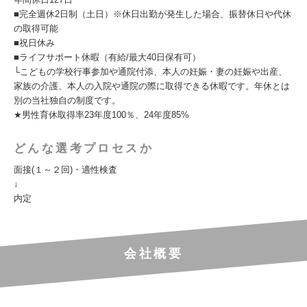
■完全週休2日制（土日）※休日出勤が発生した場合、振替休日や代休
の取得可能
■祝日休み
■ライフサポート休暇（有給/最大40日保有可）
└こどもの学校行事参加や通院付添、本人の妊娠・妻の妊娠や出産、
家族の介護、本人の入院や通院の際に取得できる休暇です。年休とは
別の当社独自の制度です。
★男性育休取得率23年度100％、24年度85%
どんな選考プロセスか
面接(１～２回)・適性検査
↓
内定
会社概要