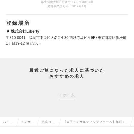
厚生労働大臣許可番号：40-ユ-300938
紹介事業許可年：2019年4月
登録場所
株式会社Liberty
〒810-0041 福岡市中央区大名2-4-30 西鉄赤坂ビル9F / 東京都港区浜松町
1丁目19-12 藤ビル3F
最近ご覧になった求人に基づいた
おすすめの求人
ホーム
ハイク
コンサル
戦略コン
【大手コンサルティングファーム】年収10
ラス求
タント系
サルタン
00万円目指せる／平均月残業時間20時間／