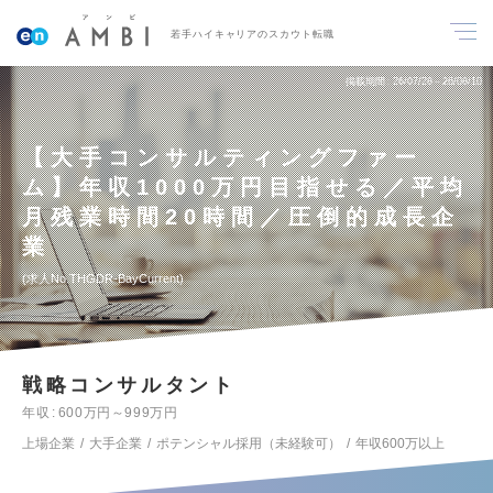
若手ハイキャリアのスカウト転職
掲載期間
26/07/28～26/08/10
【大手コンサルティングファー
ム】年収1000万円目指せる／平均
月残業時間20時間／圧倒的成長企
業
求人No.THGDR-BayCurrent
戦略コンサルタント
年収
600万円～999万円
上場企業
大手企業
ポテンシャル採用（未経験可）
年収600万以上