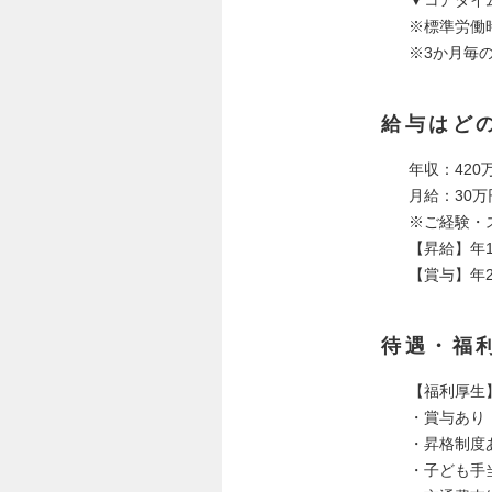
※標準労働
※3か月毎
給与はど
年収：420万
月給：30万円
※ご経験・
【昇給】年
【賞与】年
待遇・福
【福利厚生
・賞与あり
・昇格制度
・子ども手当