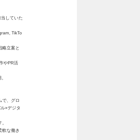
担当していた
, TikTo
戦略立案と
作やPR活
用。
ムで、グロ
ル×デジタ
す。
柔軟な働き