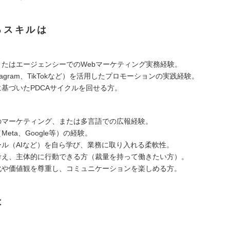
るスキルは
社またはエージェンシーでのWebマーケティング実務経験。
nstagram、TikTokなど）を活用したプロモーションの実践経験。
に基づいたPDCAサイクルを回せる方。
けのマーケティング、または多言語での広報経験。
Meta、Google等）の経験。
ツール（AIなど）を自ら学び、業務に取り入れる柔軟性。
に考え、主体的に行動できる方（裁量を持って働きたい方）。
文化や価値観を尊重し、コミュニケーションを楽しめる方。
は