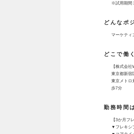
※試用期間
どんなポ
マーケティ
どこで働
【株式会社W
東京都新宿区
東京メトロ
歩7分
勤務時間
【3か月フ
▼フレキシブ
▼コアタイム