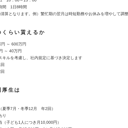
時間 1日8時間
の清算となります。例）繁忙期の翌月は時短勤務やお休みを増やして調
のくらい貰えるか
円 ～ 600万円
 ～ 40万円
スキルを考慮し、社内規定に基づき決定します
1回
2回
利厚生は
】
（夏季7月・冬季12月 年2回）
あり
（子ども1人につき月10,000円）