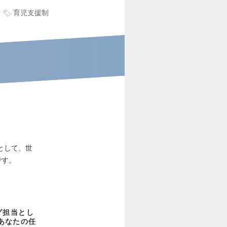
育児支援制
として、世
です。
グ担当とし
あなたの任