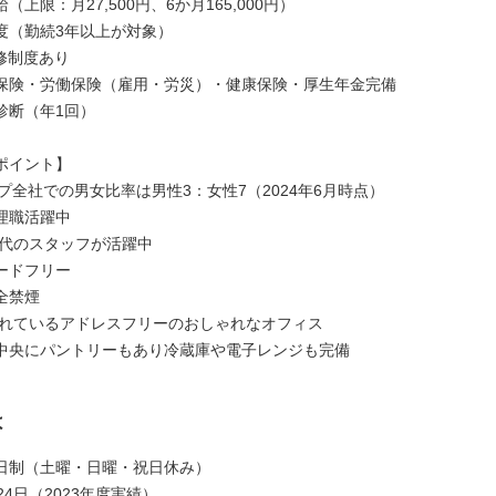
（上限：月27,500円、6か月165,000円）
度（勤続3年以上が対象）
修制度あり
保険・労働保険（雇用・労災）・健康保険・厚生年金完備
診断（年1回）
ポイント】
ープ全社での男女比率は男性3：女性7（2024年6月時点）
理職活躍中
0代のスタッフが活躍中
ードフリー
全禁煙
流れているアドレスフリーのおしゃれなオフィス
中央にパントリーもあり冷蔵庫や電子レンジも完備
は
日制（土曜・日曜・祝日休み）
24日（2023年度実績）