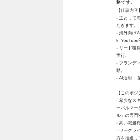
務です。
【仕事内容
- 主とし
だきます。
- 海外向けW
k, YouT
- リード
実行。
- ブランデ
動。
- AI活用
【このポジ
- 希少な
ーバルマー
ル」の専門
- 高い裁
- ワーク
方を推進し