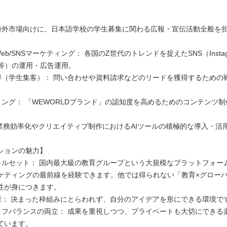
】
て海外市場向けに、日本語学校の学生募集に関わる広報・宣伝活動全般を
eb/SNSマーケティング： 各国のZ世代のトレンドを捉えたSNS（Instagram
ube等）の運用・広告運用。
獲得（学生集客）： 問い合わせや資料請求などのリードを獲得するための
ィング： 「WEWORLDブランド」の認知度を高めるためのコンテンツ制
： 業務効率化やクリエイティブ制作におけるAIツールの積極的な導入・活
ションの魅力】
スキルセット： 国内最大級の教育グループという大規模なプラットフォー
ケティングの最前線を経験できます。他では得られない「教育×グローバ
性が身につきます。
量権： 決まった枠組みにとらわれず、自分のアイデアを形にできる環境で
ライフバランスの両立： 成果を重視しつつ、プライベートも大切にできる
ています。