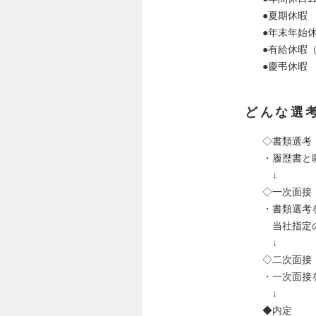
●夏期休暇
●年末年始
●有給休暇
●慶弔休暇
どんな選
◇書類選考
・履歴書と
↓
◇一次面接
・書類選考
当社指定の
↓
◇二次面接
・一次面接
↓
◆内定