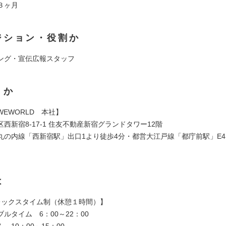
３ヶ月
ジション・役割か
ング・宣伝広報スタッフ
くか
EWORLD 本社】
西新宿8-17-1 住友不動産新宿グランドタワー12階
丸の内線「西新宿駅」出口1より徒歩4分・都営大江戸線「都庁前駅」E
は
レックスタイム制（休憩１時間）】
ルタイム 6：00～22：00
 10：00～15：00