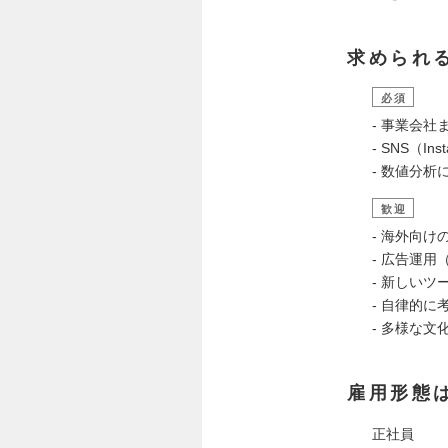
求められ
必須
- 事業会
- SNS（I
- 数値分析
歓迎
- 海外向
- 広告運用（
- 新しい
- 自律的
- 多様な
雇用形態
正社員