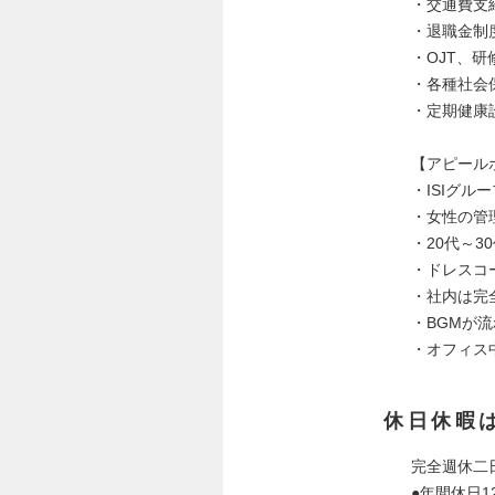
・交通費支給
・退職金制
・OJT、研
・各種社会
・定期健康
【アピール
・ISIグル
・女性の管
・20代～3
・ドレスコ
・社内は完
・BGMが
・オフィス
休日休暇
完全週休二
●年間休日1