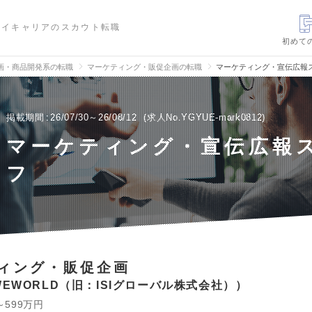
ハイキャリアのスカウト転職
初めて
画・商品開発系の転職
マーケティング・販促企画の転職
マーケティング・宣伝広報
掲載期間
26/07/30～26/08/12
求人No.YGYUE-mark0812
マーケティング・宣伝広報
フ
ィング・販促企画
EWORLD（旧：ISIグローバル株式会社）
～599万円