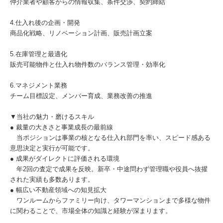
仲介業者や顧客からの情報収集、条件交渉、契約締結
4.仕入れ後の企画・開発
商品化戦略、リノベーション計画、販売計画立案
5.在庫管理と最適化
販売可能物件と仕入れ物件数のバランス管理・効率化
6.マネジメント業務
チーム目標設定、メンバー育成、業務改善の推進
▼当社の魅力・磨けるスキル
● 裁量の大きさと事業成長の最前線
当ポジションは事業の核となる仕入れ部門を率い、スピード感ある
意思決定と実行が可能です。
● 成果がダイレクトに評価される環境
年2回の査定で成果を反映。新卒・中途問わず管理職や役員へ抜擢
された実績も多数あります。
● 幅広い不動産領域への知見拡大
ワンルームからファミリー向け、タワーマンションまで多様な物件
に関わることで、市場全体の知識と経験が深まります。