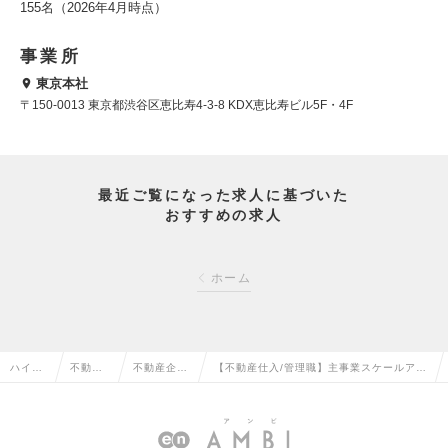
155名（2026年4月時点）
事業所
東京本社
〒150-0013 東京都渋谷区恵比寿4-3-8 KDX恵比寿ビル5F・4F
最近ご覧になった求人に基づいた
おすすめの求人
ホーム
ハイク
不動産
不動産企
【不動産仕入/管理職】主事業スケールアッ
ラス求
系専門
画・仕入・
プ中！＜インセンティブ有り・土日祝休み/
人TOP
職の転
開発の転職
フレックス制＞の求人情報