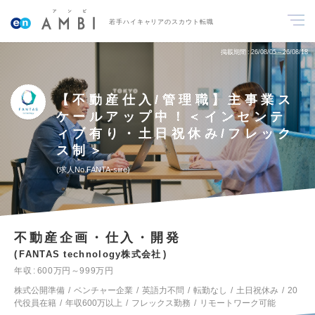
若手ハイキャリアのスカウト転職
掲載期間
26/08/05～26/08/18
【不動産仕入/管理職】主事業ス
ケールアップ中！＜インセンテ
ィブ有り・土日祝休み/フレック
ス制＞
求人No.FANTA-siire
不動産企画・仕入・開発
FANTAS technology株式会社
年収
600万円～999万円
株式公開準備
ベンチャー企業
英語力不問
転勤なし
土日祝休み
20
代役員在籍
年収600万以上
フレックス勤務
リモートワーク可能