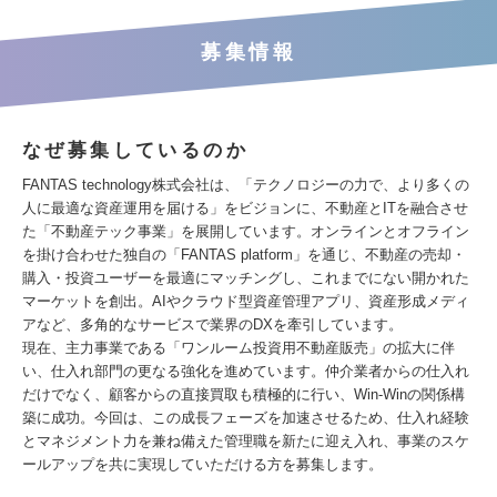
募集情報
なぜ募集しているのか
FANTAS technology株式会社は、「テクノロジーの力で、より多くの
人に最適な資産運用を届ける」をビジョンに、不動産とITを融合させ
た「不動産テック事業」を展開しています。オンラインとオフライン
を掛け合わせた独自の「FANTAS platform」を通じ、不動産の売却・
購入・投資ユーザーを最適にマッチングし、これまでにない開かれた
マーケットを創出。AIやクラウド型資産管理アプリ、資産形成メディ
アなど、多角的なサービスで業界のDXを牽引しています。
現在、主力事業である「ワンルーム投資用不動産販売」の拡大に伴
い、仕入れ部門の更なる強化を進めています。仲介業者からの仕入れ
だけでなく、顧客からの直接買取も積極的に行い、Win-Winの関係構
築に成功。今回は、この成長フェーズを加速させるため、仕入れ経験
とマネジメント力を兼ね備えた管理職を新たに迎え入れ、事業のスケ
ールアップを共に実現していただける方を募集します。