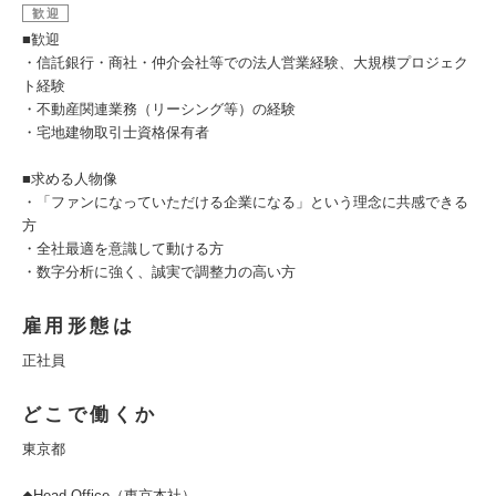
歓迎
■歓迎
・信託銀行・商社・仲介会社等での法人営業経験、大規模プロジェク
ト経験
・不動産関連業務（リーシング等）の経験
・宅地建物取引士資格保有者
■求める人物像
・「ファンになっていただける企業になる」という理念に共感できる
方
・全社最適を意識して動ける方
・数字分析に強く、誠実で調整力の高い方
雇用形態は
正社員
どこで働くか
東京都
◆Head Office（東京本社）