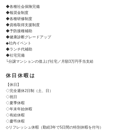
◆各種社会保険完備
◆報奨金制度
◆各種研修制度
◆資格取得支援制度
◆予防接種補助
◆健康診断グレードアップ
◆社内イベント
◆ランチ代補助
◆社宅完備
└分譲マンションの借上げ社宅／月額3万円手当支給
休日休暇は
【休日】
◇完全週休2日制（土、日）
◇祝日
◇夏季休暇
◇年末年始休暇
◇有給休暇
◇慶弔休暇
◇リフレッシュ休暇（勤続3年で5日間の特別休暇を付与）