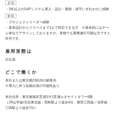
必須
・3年以上のSAPシステム導入・設計・開発・保守いずれかのご経験
歓迎
・プロジェクトリーダー経験
・基本設計からリリースまで1人で対応できる方 ※基本的にはチー
ム単位でアサインしておりますが、単独でも業務遂行可能な方ですと
尚可です。
雇用形態は
正社員
どこで働くか
本社または東京都23区内の顧客先
※導入に伴う短期出張の可能性あり
本社住所：東京都港区芝浦3-9-1芝浦ルネサイトタワー6階
（JR山手線/京浜東北線：田町駅より徒歩4分、都営三田線／浅草線：
三田駅より徒歩7分）