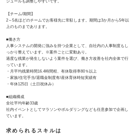
ジュールも調整しやすいです。
【チーム/期間】
2～5名ほどのチームでお客様先に常駐します。期間は3か月から5年以
上のものまであります。
■働き方
人事システムの開発に強みを持つ企業として、自社内の人事制度もし
っかり整えています。※案件ごとに変動あり。
過度な残業が発生しないよう案件を選び、働き方改善を社内全体で行
っています。
・月平均残業時間16.4時間程、有休取得率80％以上
・家族/住宅手当/退職金制度有/産休育休時短実績有
・年休125日（土日祝休み）
■組織構成
全社平均年齢33歳
社内イベントとしてマラソンやボルダリングなども任意参加で企画し
ています。
求められるスキルは