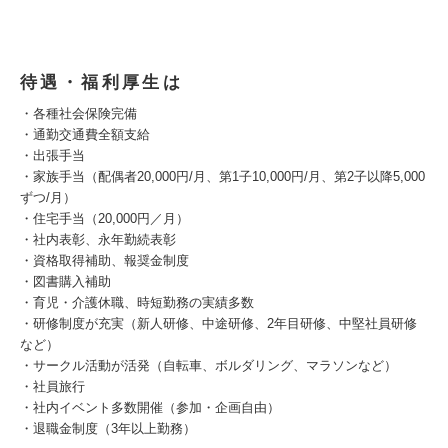
待遇・福利厚生は
・各種社会保険完備
・通勤交通費全額支給
・出張手当
・家族手当（配偶者20,000円/月、第1子10,000円/月、第2子以降5,000
ずつ/月）
・住宅手当（20,000円／月）
・社内表彰、永年勤続表彰
・資格取得補助、報奨金制度
・図書購入補助
・育児・介護休職、時短勤務の実績多数
・研修制度が充実（新人研修、中途研修、2年目研修、中堅社員研修
など）
・サークル活動が活発（自転車、ボルダリング、マラソンなど）
・社員旅行
・社内イベント多数開催（参加・企画自由）
・退職金制度（3年以上勤務）