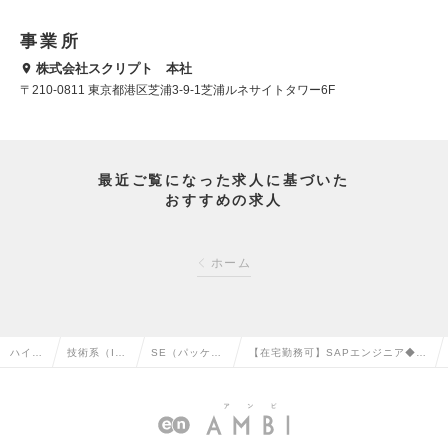
事業所
株式会社スクリプト 本社
〒210-0811 東京都港区芝浦3-9-1芝浦ルネサイトタワー6F
最近ご覧になった求人に基づいた
おすすめの求人
ホーム
ハイク
技術系（I
SE（パッケー
【在宅勤務可】SAPエンジニア◆残
ラス求
T・Web・
ジ・ミドルウ
業月16.4h/退職金◆伊藤忠Gなど大
人TOP
通信系）の
ェア系）の転
手取引実績/HRTechの求人情報