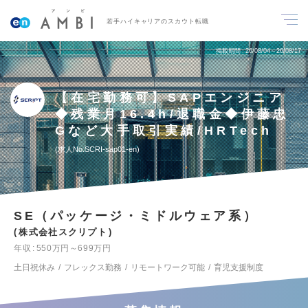
若手ハイキャリアのスカウト転職
掲載期間
26/08/04～26/08/17
【在宅勤務可】SAPエンジニア
◆残業月16.4h/退職金◆伊藤忠
Gなど大手取引実績/HRTech
求人No.SCRI-sap01-en
SE（パッケージ・ミドルウェア系）
株式会社スクリプト
年収
550万円～699万円
土日祝休み
フレックス勤務
リモートワーク可能
育児支援制度