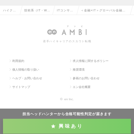
ハイクラ
技術系（IT・We
ITコンサル
＜金融×IT＞グローバル金融ビ
ス求人TO
b・通信系）の転
タントの転
ジネス×IT戦略推進担当の求人
P
職
職
情報
若手ハイキャリアのスカウト転職
利用規約
求人情報に関するポリシー
個人情報の取り扱い
推奨環境
ヘルプ・お問い合わせ
参画のお問い合わせ
サイトマップ
エン会社概要
©
en Inc.
担当ヘッドハンターから
合格可能性判定
が届きます
興味あり