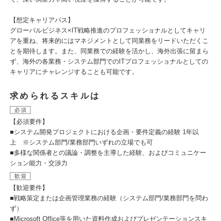
【想定キャリアパス】
グローバルビジネス×IT戦略推進のプロフェッショナルとしてキャリ
アを重ね、将来的にはマネジメントとして同業務をリードいただくこ
とを期待します。また、同業務での経験を活かし、海外出張に留まら
ず、海外の各業務・システム部門でのITプロフェッショナルとしての
キャリアにチャレンジすることも可能です。
求められるスキルは
必須
【必須要件】
■システム開発プロジェクトにおける企画・要件定義の経験 1年以
上 ※システム部門/業務部門いずれの立場でも可
■多様な関係者との議論・調整を主導した経験、およびコミュニケー
ション能力・交渉力
歓迎
【歓迎要件】
■戦略策定または企画管理業務の経験（システム部門/業務部門を問わ
ず）
■Microsoft Office等を用いた資料作成およびプレゼンテーションスキ