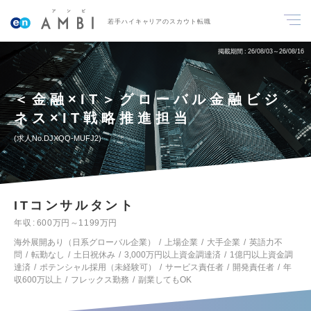
若手ハイキャリアのスカウト転職
掲載期間
26/08/03～26/08/16
＜金融×IT＞グローバル金融ビジ
ネス×IT戦略推進担当
求人No.DJXQQ-MUFJ2
ITコンサルタント
年収
600万円～1199万円
海外展開あり（日系グローバル企業）
上場企業
大手企業
英語力不
問
転勤なし
土日祝休み
3,000万円以上資金調達済
1億円以上資金調
達済
ポテンシャル採用（未経験可）
サービス責任者
開発責任者
年
収600万以上
フレックス勤務
副業してもOK