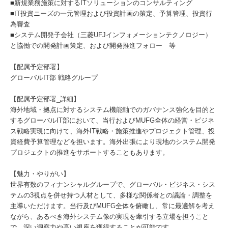
■新規業務施策に対するITソリューションのコンサルティング
■IT投資ニーズの一元管理および投資計画の策定、予算管理、投資行
為審査
■システム開発子会社（三菱UFJインフォメーションテクノロジー）
と協働での開発計画策定、および開発推進フォロー 等
【配属予定部署】
グローバルIT部 戦略グループ
【配属予定部署_詳細】
海外地域・拠点に対するシステム機能軸でのガバナンス強化を目的と
するグローバルIT部において、当行およびMUFG全体の経営・ビジネ
ス戦略実現に向けて、海外IT戦略・施策推進やプロジェクト管理、投
資経費予算管理などを担います。海外出張により現地のシステム開発
プロジェクトの推進をサポートすることもあります。
【魅力・やりがい】
世界有数のフィナンシャルグループで、グローバル・ビジネス・シス
テムの3視点を併せ持つ人材として、多様な関係者との議論・調整を
主導いただけます。当行及びMUFG全体を俯瞰し、常に最適解を考え
ながら、あるべき海外システム像の実現を牽引する立場を担うこと
で、深い洞察力や高い視座を獲得することが可能です。