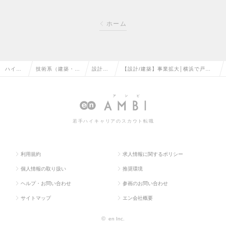
ホーム
ハイク
技術系（建築・設
設計
【設計/建築】事業拡大│横浜で戸
ラス求
備・土木・プラン
（建
建・分譲住宅を手掛ける！定着率9
人TOP
ト）の転職
築）の
5％◎前給与保障の求人情報
転職
若手ハイキャリアのスカウト転職
利用規約
求人情報に関するポリシー
個人情報の取り扱い
推奨環境
ヘルプ・お問い合わせ
参画のお問い合わせ
サイトマップ
エン会社概要
©
en Inc.