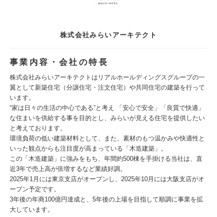
株式会社みらいアーキテクト
事業内容・会社の特長
株式会社みらいアーキテクトはリアルホールディングスグループの一
翼として新築住宅（分譲住宅・注文住宅）や共同住宅の建築を行って
います。
“家は日々の生活の中心である”と考え 「安心で安全」「良質で快適」
な住まいを供給する事を目的とし、みらいが見える住宅を提供したい
と考えております。
環境負荷の低い建築材料として、また、素材のもつ温かみや快適性と
いった観点からも注目度が高まっている「木造建築」。
この「木造建築」に強みをもち、年間約500棟を手掛ける当社は、直
近3年で売上高が倍増するなど業績好調。
2025年1月には東京支店がオープンし、2025年10月には大阪支店がオ
ープン予定です。
3年後の年商100億円達成と、5年後の上場を目指して順調に事業を拡
大しています。