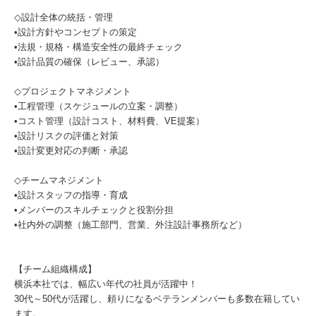
◇設計全体の統括・管理
•設計方針やコンセプトの策定
•法規・規格・構造安全性の最終チェック
•設計品質の確保（レビュー、承認）
◇プロジェクトマネジメント
•工程管理（スケジュールの立案・調整）
•コスト管理（設計コスト、材料費、VE提案）
•設計リスクの評価と対策
•設計変更対応の判断・承認
◇チームマネジメント
•設計スタッフの指導・育成
•メンバーのスキルチェックと役割分担
•社内外の調整（施工部門、営業、外注設計事務所など）
【チーム組織構成】
横浜本社では、幅広い年代の社員が活躍中！
30代～50代が活躍し、頼りになるベテランメンバーも多数在籍してい
ます。