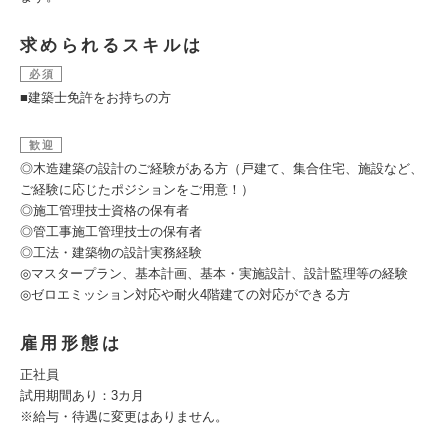
求められるスキルは
必須
■建築士免許をお持ちの方
歓迎
◎木造建築の設計のご経験がある方（戸建て、集合住宅、施設など、
ご経験に応じたポジションをご用意！）
◎施工管理技士資格の保有者
◎管工事施工管理技士の保有者
◎工法・建築物の設計実務経験
◎マスタープラン、基本計画、基本・実施設計、設計監理等の経験
◎ゼロエミッション対応や耐火4階建ての対応ができる方
雇用形態は
正社員
試用期間あり：3カ月
※給与・待遇に変更はありません。