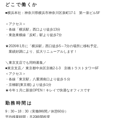
どこで働くか
■横浜本社：神奈川県横浜市神奈川区泉町17-1 第一泉ビル5F
＜アクセス＞
・各線「横浜駅」西口より徒歩13分
・東急東横線「反町」駅より徒歩7分
★2026年1月に「横浜駅」西口徒歩5～7分の場所に移転予定。
業績好調により、拡大リニューアルします！
＼東京支店でも同時募集／
■東京支店／ 東京都中央区京橋2-1-3 京橋トラストタワー6F
＜アクセス＞
・各線「東京駅」八重洲南口より徒歩５分
・京橋駅(東京都) より徒歩1分
★今年１月に新規OPEN！キレイで快適なオフィスです
勤務時間は
9：30～18：30（実働8時間／休憩60分）
平均残業時間：月20時間程度