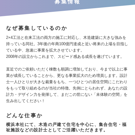
募集情報
なぜ募集しているのか
2×4工法と在来工法の両方の施工に対応し、木造建築に大きな強みを
持っている同社。3年後の年商100億円達成と近い将来の上場を目指し
ている中、急速に事業を拡大させています。
2008年の設立からこれまで、スピード感ある成長を遂げています。
直近でのご依頼いただく棟数も順調に増加しており、今まで以上に事
業が成長していることから、更なる事業拡大のため増員します。設計
士一人ひとりが大きな裁量をもち、一つひとつの居住空間にこだわり
をもって取り組めるのが当社の特徴。先例にとらわれず、あなたの設
計力・デザイン力を発揮して、まだこの世にない「未体験の空間」を
生み出してください！
どんな仕事か
横浜本社にて、木造の戸建て住宅を中心に、集合住宅・福
祉施設などの設計士としてご活躍いただきます。