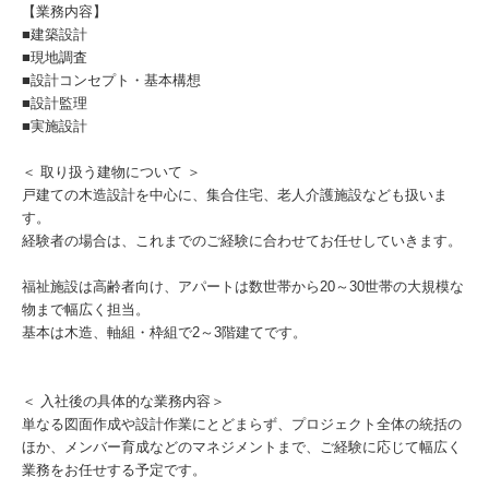
【業務内容】
■建築設計
■現地調査
■設計コンセプト・基本構想
■設計監理
■実施設計
＜ 取り扱う建物について ＞
戸建ての木造設計を中心に、集合住宅、老人介護施設なども扱いま
す。
経験者の場合は、これまでのご経験に合わせてお任せしていきます。
福祉施設は高齢者向け、アパートは数世帯から20～30世帯の大規模な
物まで幅広く担当。
基本は木造、軸組・枠組で2～3階建てです。
＜ 入社後の具体的な業務内容＞
単なる図面作成や設計作業にとどまらず、プロジェクト全体の統括の
ほか、メンバー育成などのマネジメントまで、ご経験に応じて幅広く
業務をお任せする予定です。