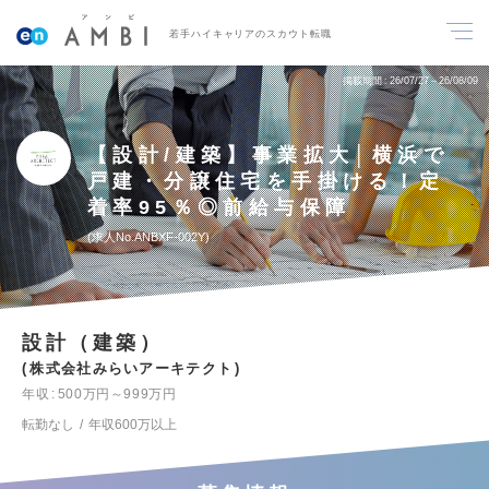
若手ハイキャリアのスカウト転職
掲載期間
26/07/27～26/08/09
【設計/建築】事業拡大│横浜で
戸建・分譲住宅を手掛ける！定
着率95％◎前給与保障
求人No.ANBXF-002Y
設計（建築）
株式会社みらいアーキテクト
年収
500万円～999万円
転勤なし
年収600万以上