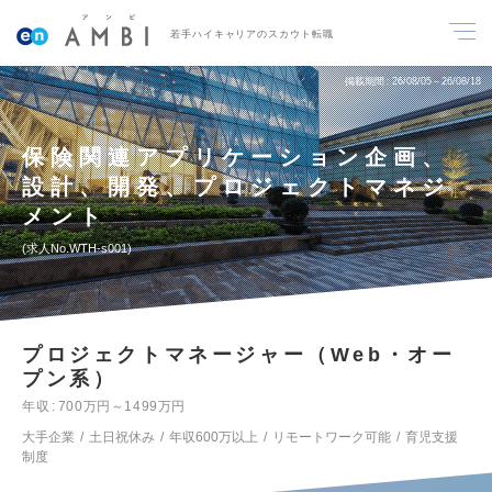
若手ハイキャリアのスカウト転職
掲載期間
26/08/05～26/08/18
保険関連アプリケーション企画、
設計、開発、プロジェクトマネジ
メント
求人No.WTH-s001
プロジェクトマネージャー（Web・オー
プン系）
年収
700万円～1499万円
大手企業
土日祝休み
年収600万以上
リモートワーク可能
育児支援
制度