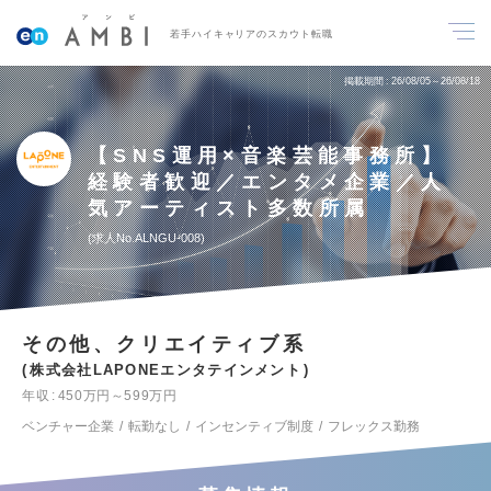
若手ハイキャリアのスカウト転職
掲載期間
26/08/05～26/08/18
【SNS運用×音楽芸能事務所】
経験者歓迎／エンタメ企業／人
気アーティスト多数所属
求人No.ALNGU-008
その他、クリエイティブ系
株式会社LAPONEエンタテインメント
年収
450万円～599万円
ベンチャー企業
転勤なし
インセンティブ制度
フレックス勤務