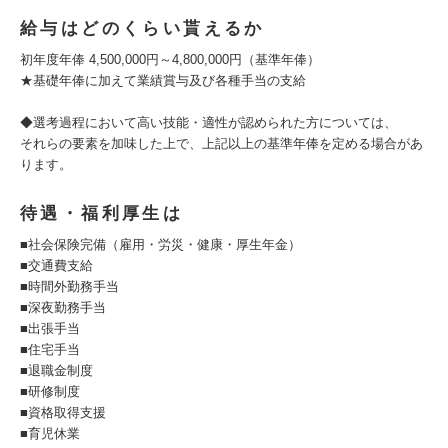
給与はどのくらい貰えるか
初年度年俸 4,500,000円～4,800,000円（基準年俸）
★基礎年俸に加えて業績賞与及び各種手当の支給
◆選考過程において高い技能・適性が認められた方については、
それらの要素を加味した上で、上記以上の基準年俸を定める場合があ
ります。
待遇・福利厚生は
■社会保険完備（雇用・労災・健康・厚生年金）
■交通費支給
■時間外勤務手当
■深夜勤務手当
■出張手当
■住宅手当
■退職金制度
■研修制度
■資格取得支援
■育児休業