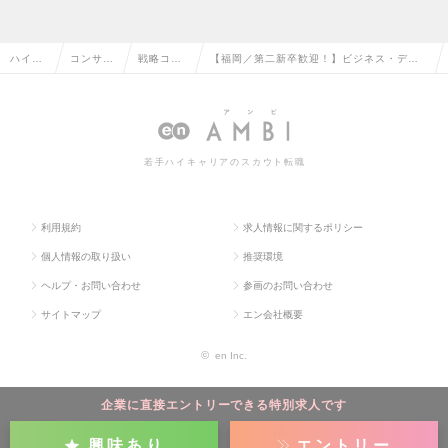
ハイク
コンサル
戦略コン
【福岡／第二新卒歓迎！】ビジネス・デジ
ラス求
タント系
サルタン
タルコンサルタント★エンジニア 募集／未
人TOP
の転職
トの転職
経験 研修充実◎の求人情報
若手ハイキャリアのスカウト転職
利用規約
求人情報に関するポリシー
個人情報の取り扱い
推奨環境
ヘルプ・お問い合わせ
参画のお問い合わせ
サイトマップ
エン会社概要
©
en Inc.
企業に直接エントリーできる特別求人です
興味あり
エントリー