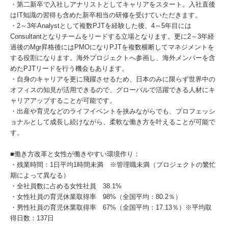
・第二新卒で入社しアナリストとしてキャリアをスタート。入社直後
はIT知識の習得も含めた新卒相当の研修を受けていただきます。
・2～3年Analystとして複数PJTを経験した後、4～5年目には
Consultantとなりチームをリードする立場となります。更に2～3年経
過後のMgr昇格後にはPMOになりPJTを複数横断してマネジメントを
する役割になります。海外プロジェクトへ参画し、海外メンバーを含
めたPJTリードを行う機会もあります。
・自身のキャリアを更に飛躍させるため、⽇本のみに限らず世界中の
オフィスの知⾒が活⽤できるので、グローバルで活躍できる人材にキ
ャリアアップすることが可能です。
・出産や育児などのライフイベントを挟みながらでも、プロフェッシ
ョナルとして成⻑し続けながら、柔軟な働き⽅を叶えることが可能で
す。
■働き方改革と女性が働きやすい環境作り：
・残業時間：1日平均1時間未満 ※管理職未満（プロジェクトの繁忙
期によって異なる）
・全社員数に占める女性社員 38.1%
・女性社員の育児休業取得率 98%（全国平均：80.2％）
・男性社員の育児休業取得率 67%（全国平均：17.13％）※平均取
得日数：137日