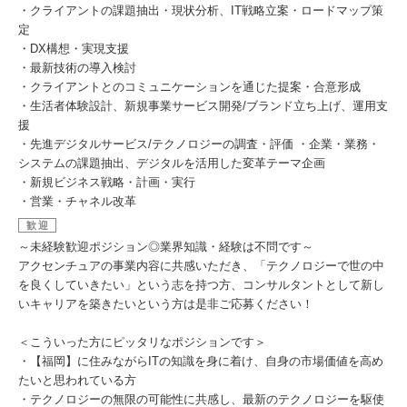
・クライアントの課題抽出・現状分析、IT戦略立案・ロードマップ策
定
・DX構想・実現支援
・最新技術の導入検討
・クライアントとのコミュニケーションを通じた提案・合意形成
・生活者体験設計、新規事業サービス開発/ブランド立ち上げ、運用支
援
・先進デジタルサービス/テクノロジーの調査・評価 ・企業・業務・
システムの課題抽出、デジタルを活用した変革テーマ企画
・新規ビジネス戦略・計画・実行
・営業・チャネル改革
歓迎
～未経験歓迎ポジション◎業界知識・経験は不問です～
アクセンチュアの事業内容に共感いただき、「テクノロジーで世の中
を良くしていきたい」という志を持つ方、コンサルタントとして新し
いキャリアを築きたいという方は是非ご応募ください！
＜こういった方にピッタリなポジションです＞
・【福岡】に住みながらITの知識を身に着け、自身の市場価値を高め
たいと思われている方
・テクノロジーの無限の可能性に共感し、最新のテクノロジーを駆使