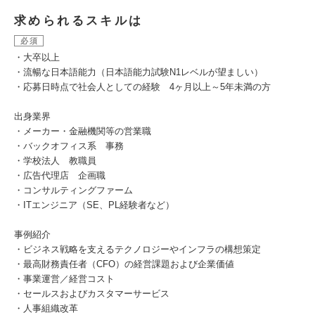
求められるスキルは
必須
・大卒以上
・流暢な日本語能力（日本語能力試験N1レベルが望ましい）
・応募日時点で社会人としての経験 4ヶ月以上～5年未満の方
出身業界
・メーカー・金融機関等の営業職
・バックオフィス系 事務
・学校法人 教職員
・広告代理店 企画職
・コンサルティングファーム
・ITエンジニア（SE、PL経験者など）
事例紹介
・ビジネス戦略を支えるテクノロジーやインフラの構想策定
・最高財務責任者（CFO）の経営課題および企業価値
・事業運営／経営コスト
・セールスおよびカスタマーサービス
・人事組織改革