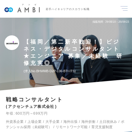
若手ハイキャリアのスカウト転職
掲載期間
26/08/10～26/08/23
【福岡／第二新卒歓迎！】ビジ
ネス・デジタルコンサルタント
★エンジニア 募集／未経験 研
修充実◎
求人No.BHWMB-D2P-L06-BTI-ITS
戦略コンサルタント
アクセンチュア株式会社
年収
600万円～699万円
外資系企業
上場企業
大手企業
海外出張
海外折衝
土日祝休み
ポ
テンシャル採用（未経験可）
リモートワーク可能
育児支援制度