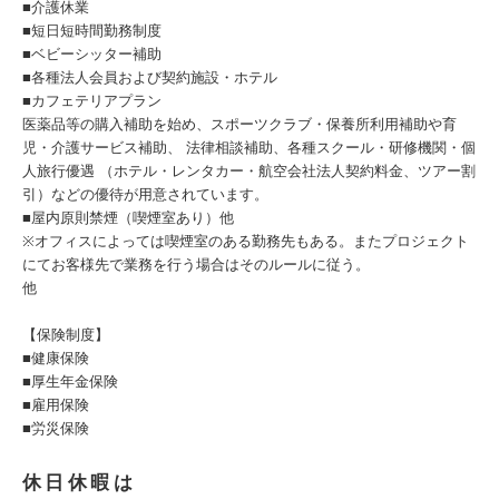
■介護休業
■短日短時間勤務制度
■ベビーシッター補助
■各種法人会員および契約施設・ホテル
■カフェテリアプラン
医薬品等の購入補助を始め、スポーツクラブ・保養所利用補助や育
児・介護サービス補助、 法律相談補助、各種スクール・研修機関・個
人旅行優遇 （ホテル・レンタカー・航空会社法人契約料金、ツアー割
引）などの優待が用意されています。
■屋内原則禁煙（喫煙室あり）他
※オフィスによっては喫煙室のある勤務先もある。またプロジェクト
にてお客様先で業務を行う場合はそのルールに従う。
他
【保険制度】
■健康保険
■厚生年金保険
■雇用保険
■労災保険
休日休暇は