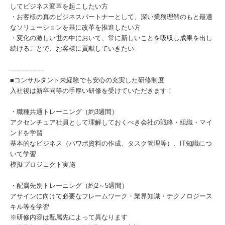
してビジネス変革を起こしたい方
・お客様の真のビジネスパートナーとして、深い業務理解のもと最適
なソリューションを基に改革を推進したい方
・変化の激しい世の中において、常に新しいことを吸収し成果を出し
続けることで、お客様に貢献していきたい
-----------------
■コンサルタント未経験でも安心の充実した研修制度
入社後は新卒同等の手厚い研修を受けていただきます！
・職種共通トレーニング（約3週間）
アクセンチュア社員として理解しておくべき会社の戦略・組織・マイ
ンドを学習
基本的なビジネス（パワポ資料の作成、タスク管理等）、IT知識につ
いて学習
模擬プロジェクト実施
・配属先別トレーニング（約2～5週間）
アサインに向けて必要なフレームワーク・業界知識・テクノロジース
キル等を学習
※研修内容は配属先によって異なります