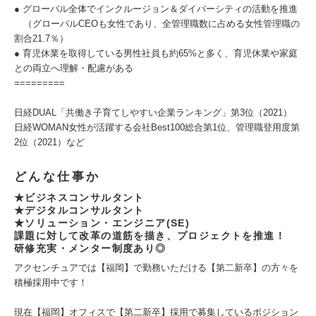
● グローバル全体でインクルージョン＆ダイバーシティの活動を推進
（グローバルCEOも女性であり、全管理職数に占める女性管理職の
割合21.7％）
● 育児休業を取得している男性社員も約65%と多く、育児休業や家庭
との両立へ理解・配慮がある
=========
日経DUAL「共働き子育てしやすい企業ランキング」第3位（2021）
日経WOMAN女性が活躍する会社Best100総合第1位、管理職登用度第
2位（2021）など
どんな仕事か
★ビジネスコンサルタント
★デジタルコンサルタント
★ソリューション・エンジニア(SE)
課題に対して改革の道筋を描き、プロジェクトを推進！
研修充実・メンター制度あり◎
アクセンチュアでは【福岡】で勤務いただける【第二新卒】の方々を
積極採用中です！
現在【福岡】オフィスで【第二新卒】採用で募集しているポジション