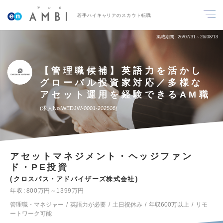
若手ハイキャリアのスカウト転職
掲載期間
26/07/31～26/08/13
【管理職候補】英語力を活かし
グローバル投資家対応／多様な
アセット運用を経験できるAM職
求人No.WEDJW-0001-202508
アセットマネジメント・ヘッジファン
ド・PE投資
クロスパス・アドバイザーズ株式会社
年収
800万円～1399万円
管理職・マネジャー
英語力が必要
土日祝休み
年収600万以上
リモ
ートワーク可能