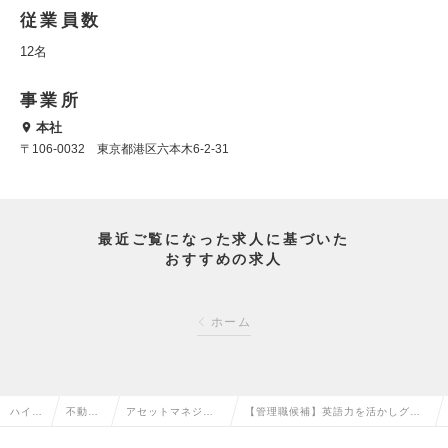
従業員数
12名
事業所
本社
〒106-0032 東京都港区六本木6-2-31
最近ご覧になった求人に基づいた
おすすめの求人
ホーム
ハイク
不動産
アセットマネジメ
【管理職候補】英語力を活かしグロ
ラス求
系専門
ント・ヘッジファ
ーバル投資家対応／多様なアセット