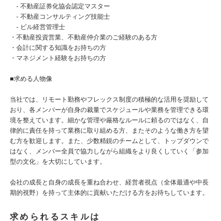
‐ 不動産証券化協会認定マスター
‐ 不動産コンサルティング技能士
‐ ビル経営管理士
・不動産投資営業、不動産仲介業のご経験のある方
・会計に関する知識をお持ちの方
・マネジメント経験をお持ちの方
■求める人物像
当社では、リモート勤務やフレックス制度の積極的な活用を奨励して
おり、各メンバーが自身の裁量でスケジュールや業務を管理できる環
境を整えています。細かな管理や厳格なルールに頼るのではなく、自
律的に責任を持って業務に取り組める方、またそのような働き方を望
む方を歓迎します。また、少数精鋭のチームとして、トップダウンで
はなく、メンバー全員で協力しながら組織をより良くしていく「参加
型の文化」を大切にしています。
会社の成長と自身の成長を重ね合わせ、経営者視点（全体最適や中長
期的視野）を持って主体的に貢献いただける方をお待ちしています。
求められるスキルは