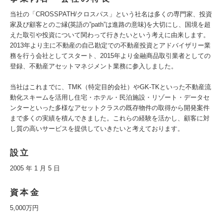
当社の「CROSSPATH/クロスパス」という社名は多くの専門家、投資
家及び顧客とのご縁(英語の”path”は進路の意味)を大切にし、国境を超
えた取引や投資について関わって行きたいという考えに由来します。
2013年より主に不動産の自己勘定での不動産投資とアドバイザリー業
務を行う会社としてスタート、2015年より金融商品取引業者としての
登録、不動産アセットマネジメント業務に参入しました。
当社はこれまでに、TMK（特定目的会社）やGK-TKといった不動産流
動化スキームを活用し住宅・ホテル・民泊施設・リゾート・データセ
ンターといった多様なアセットクラスの既存物件の取得から開発案件
まで多くの実績を積んできました。これらの経験を活かし、顧客に対
し質の高いサービスを提供していきたいと考えております。
設立
2005 年 1 月 5 日
資本金
5,000万円