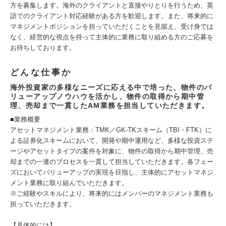
方を募集します。海外のクライアントと直接やりとりを行うため、英
語でのクライアント対応経験がある方を歓迎します。また、将来的に
マネジメントポジションを担っていただくことを見据え、受け身では
なく、経営的な視点を持って主体的に業務に取り組める方のご応募を
お待ちしております。
どんな仕事か
海外投資家の多様なニーズに応える中で培った、物件のバ
リューアップノウハウを活かし、物件の取得から期中管
理、売却まで一貫したAM業務を担当していただきます。
■業務概要
アセットマネジメント業務：TMK／GK-TKスキーム（TBI・FTK）に
よる証券化スキームにおいて、開発や期中運用など、多様な投資ステ
ージやアセットタイプの案件を対象に、物件の取得から期中管理、売
却までの一連のプロセスを一貫して担当していただきます。各フェー
ズにおいてバリューアップの実現を目指し、主体的にアセットマネジ
メント業務に取り組んでいただきます。
※ご経験やスキルにより、将来的にはメンバーのマネジメント業務も
担っていただきます。
【具体的には】