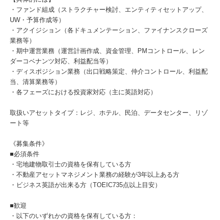
・ファンド組成（ストラクチャー検討、エンティティセットアップ、
UW・予算作成等）
・アクイジション（各ドキュメンテーション、ファイナンスクローズ
業務等）
・期中運営業務（運営計画作成、資金管理、PMコントロール、レン
ダーコベナンツ対応、利益配当等）
・ディスポジション業務（出口戦略策定、仲介コントロール、利益配
当、清算業務等）
・各フェーズにおける投資家対応（主に英語対応）
取扱いアセットタイプ：レジ、ホテル、民泊、データセンター、リゾ
ート等
《募集条件》
■必須条件
・宅地建物取引士の資格を保有している方
・不動産アセットマネジメント業務の経験が3年以上ある方
・ビジネス英語が出来る方（TOEIC735点以上目安）
■歓迎
・以下のいずれかの資格を保有している方：