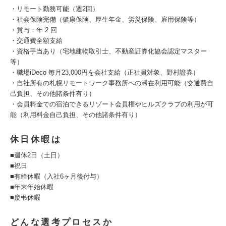
・リモート勤務可能（週2回）
・社会保険完備（健康保険、厚生年金、労災保険、雇用保険等）
・賞与：年 2 回
・交通費全額支給
・資格手当あり（宅地建物取引士、不動産証券化協会認定マスター
等）
・職場iDeco 毎月23,000円を会社支給（正社員対象、野村證券）
・自社所有の札幌リモートワーク事務所への滞在利用可能（交通費自
己負担、その他諸条件有り）
・会員料金での宿泊できるリゾート会員権やヒルズクラブの利用が可
能（利用料金自己負担、その他諸条件有り）
休日休暇は
■週休2日（土日）
■祝日
■有給休暇（入社6ヶ月後付与）
■年末年始休暇
■慶弔休暇
どんな選考プロセスか