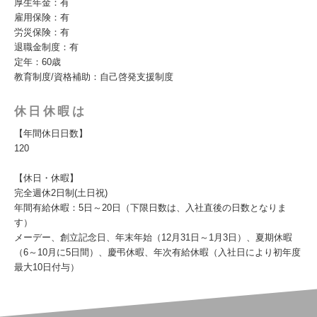
厚生年金：有
雇用保険：有
労災保険：有
退職金制度：有
定年：60歳
教育制度/資格補助：自己啓発支援制度
休日休暇は
【年間休日日数】
120
【休日・休暇】
完全週休2日制(土日祝)
年間有給休暇：5日～20日（下限日数は、入社直後の日数となりま
す）
メーデー、創立記念日、年末年始（12月31日～1月3日）、夏期休暇
（6～10月に5日間）、慶弔休暇、年次有給休暇（入社日により初年度
最大10日付与）