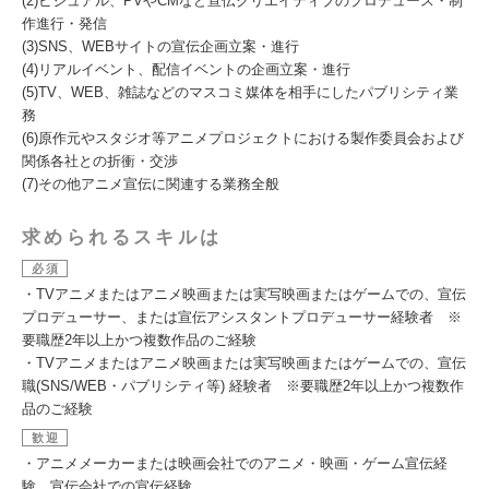
(2)ビジュアル、PVやCMなど宣伝クリエイティブのプロデュース・制
作進行・発信
(3)SNS、WEBサイトの宣伝企画立案・進行
(4)リアルイベント、配信イベントの企画立案・進行
(5)TV、WEB、雑誌などのマスコミ媒体を相手にしたパブリシティ業
務
(6)原作元やスタジオ等アニメプロジェクトにおける製作委員会および
関係各社との折衝・交渉
(7)その他アニメ宣伝に関連する業務全般
求められるスキルは
必須
・TVアニメまたはアニメ映画または実写映画またはゲームでの、宣伝
プロデューサー、または宣伝アシスタントプロデューサー経験者 ※
要職歴2年以上かつ複数作品のご経験
・TVアニメまたはアニメ映画または実写映画またはゲームでの、宣伝
職(SNS/WEB・パブリシティ等) 経験者 ※要職歴2年以上かつ複数作
品のご経験
歓迎
・アニメメーカーまたは映画会社でのアニメ・映画・ゲーム宣伝経
験、宣伝会社での宣伝経験