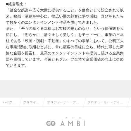
■経営理念：
「健全な娯楽を広く大衆に提供すること」を使命として設立されて以
来、映画・演劇を中心に、幅広い層の顧客に夢や感動、喜びをもたら
す数多くのエンタテインメント作品を届けてきました。
また、「吾々の享くる幸福はお客様の賜ものなり」という価値観を大
切にし、「朗らかに、清く正しく美しく」をモットーに、事業の三本
柱である「映画・演劇・不動産」のすべての事業において、公明正大
な事業活動に取組むと共に、常に顧客の目線に立ち、時代に即した新
鮮な企画を提案し、最高のエンタテインメントを提供し続ける企業集
団を目指しています。今後ともグループ全体で企業価値の向上に努め
ていきます。
ハイクラ
クリエイテ
プロデューサー・ディ
プロデューサー・ディレ
ス求人TO
ィブ系の転
レクター（その他）の
クター（その他）の求人
P
職
転職
情報