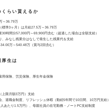
のくらい貰えるか
～36.79万
標準3ヶ月）は月給27.5万～36.79万
30時間分57,000円～69,900円含む（超過した場合は全額支給）
、みなし残業分はなしで発生した残業代を支給
34.00万～540.48万（賞与2回含む）
利厚生は
雇用保険、労災保険、厚生年金保険
（上限月額3万円）支給
会、退職金制度、リフレッシュ休暇（勤続5年間で10日間、10万円支給
1人あたり1.5万円）、母親社員の在宅勤務・ノートPC支給制度