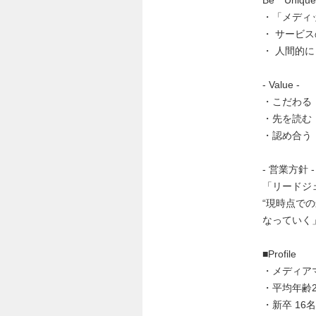
・「メディ
・ サービ
・ 人間的
‐ Value -
・こだわる（Co
・先を読む（Fo
・認め合う（R
‐ 営業方針 -
「リードジ
“現時点で
なっていく
■Profile
・メディア
・平均年齢2
・新卒 16