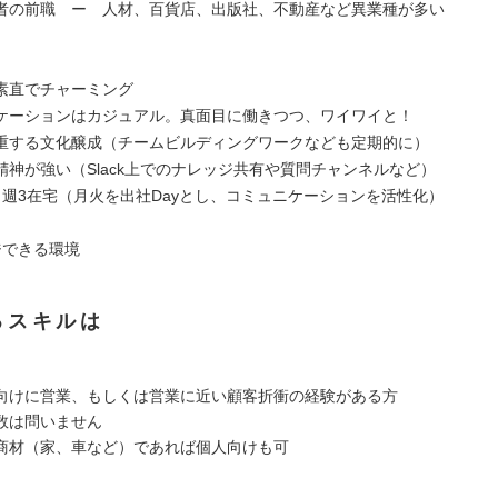
者の前職 ー 人材、百貨店、出版社、不動産など異業種が多い
素直でチャーミング
ケーションはカジュアル。真面目に働きつつ、ワイワイと！
重する文化醸成（チームビルディングワークなども定期的に）
精神が強い（Slack上でのナレッジ共有や質問チャンネルなど）
・週3在宅（月火を出社Dayとし、コミュニケーションを活性化）
ジできる環境
るスキルは
向けに営業、もしくは営業に近い顧客折衝の経験がある方
数は問いません
材（家、車など）であれば個人向けも可