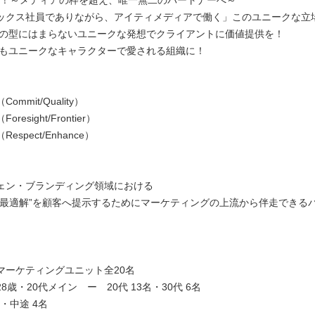
ックス社員でありながら、アイティメディアで働く」このユニークな立
スの型にはまらないユニークな発想でクライアントに価値提供を！
にもユニークなキャラクターで愛される組織に！
mmit/Quality）
resight/Frontier）
espect/Enhance）
ェン・ブランディング領域における
の最適解”を顧客へ提示するためにマーケティングの上流から伴走できる
」
マーケティングユニット全20名
8歳・20代メイン ー 20代 13名・30代 6名
名・中途 4名