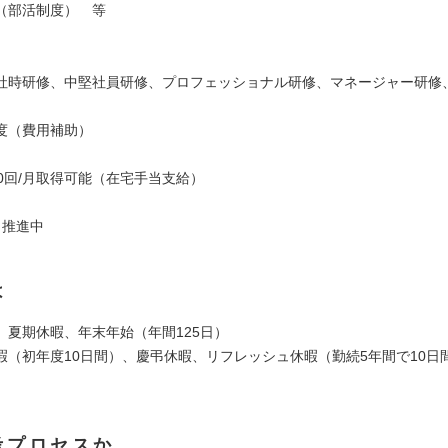
（部活制度） 等
社時研修、中堅社員研修、プロフェッショナル研修、マネージャー研修
度（費用補助）
10回/月取得可能（在宅手当支給）
ク推進中
は
、夏期休暇、年末年始（年間125日）
暇（初年度10日間）、慶弔休暇、リフレッシュ休暇（勤続5年間で10日
考プロセスか