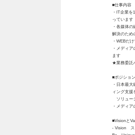
■仕事内容
・IT企業
っています
・各媒体の
解決のため
・WEBだ
・メディア
ます
★業務委託
■ポジショ
・日本最大
ィング支援
ソリューショ
・メディア
■VisionとV
‐ Vision
Be Uni