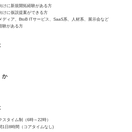
向けに新規開拓経験がある方
向けに仮説提案ができる方
ィア、BtoB ITサービス、SaaS系、人材系、展示会など
経験がある方
は
くか
は
クスタイム制（6時～22時）
間1日8時間（コアタイムなし)