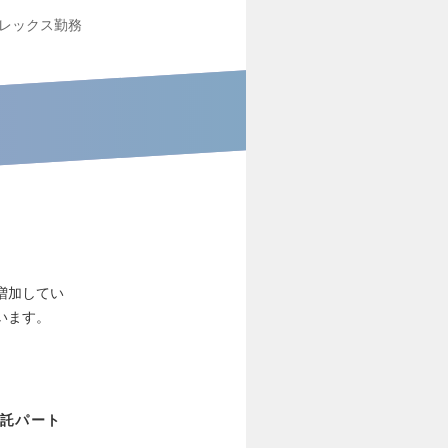
レックス勤務
増加してい
います。
委託パート