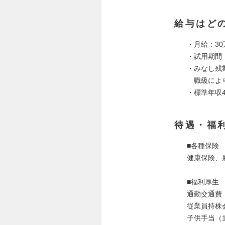
給与はど
・月給：30万
・試用期間（
・みなし残業
職級により
・標準年収4
待遇・福
■各種保険
健康保険、
■福利厚生
通勤交通費
従業員持株
子供手当（