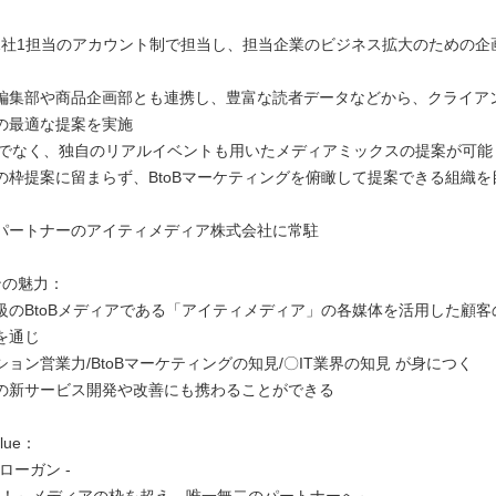
を1社1担当のアカウント制で担当し、担当企業のビジネス拡大のための企
編集部や商品企画部とも連携し、豊富な読者データなどから、クライア
の最適な提案を実施
けでなく、独自のリアルイベントも用いたメディアミックスの提案が可能
の枠提案に留まらず、BtoBマーケティングを俯瞰して提案できる組織を
パートナーのアイティメディア株式会社に常駐
ンの魅力：
級のBtoBメディアである「アイティメディア」の各媒体を活用した顧客
を通じ
ン営業力/BtoBマーケティングの知見/〇IT業界の知見 が身につく
の新サービス開発や改善にも携わることができる
alue：
 スローガン -
que！～メディアの枠を超え、唯一無二のパートナーへ～