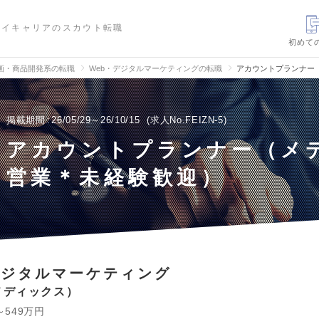
ハイキャリアのスカウト転職
初めて
画・商品開発系の転職
Web・デジタルマーケティングの転職
アカウントプランナー
掲載期間
26/05/29～26/10/15
求人No.FEIZN-5
アカウントプランナー（メ
営業＊未経験歓迎）
デジタルマーケティング
メディックス
～549万円