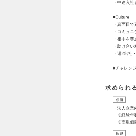
・中途入社
■Culture
・真面目で
・コミュニ
・相手を尊
・助け合い
・週2出社
#チャレン
求められ
必須
・法人企業
※経験年
※高単価商
歓迎