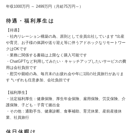
年収1000万円 ～ 2499万円（月給75万円～）
待遇・福利厚生は
【待遇】
・社内リレーション構築の為、原則として全員出社しています *出産
や育児、お子様の体調や送り迎え等に伴うアドホックなリモートワー
クはOKです
・業務に関係する書籍は上限なく購入可能です
・ChatGPTなど利用してみたい・キャッチアップしたいサービスの費
用は会社負担です
・慰労や親睦の為、毎月末のお疲れ会や年に1回の社員旅行がありま
す *いずれも任意参加、会社負担です
【福利厚生】
・法定福利厚生：健康保険、厚生年金保険、雇用保険、労災保険、介
護保険、子ども・子育て拠出金
・その他：通勤手当、健康診断、食事補助、育児休業、産前産後休
業、社員旅行
休日休暇は