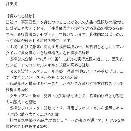
営支援
【得られる経験】
当社は、事業経営力を身につけることが各人の人生の選択肢の最大化
に繋がると考えており、「事業経営力を獲得できる最高の環境を提供
する」を従業員コンセプトとして掲げています。具体的には以下のよ
うな経験が得られる環境を提供します。
・上場に向けて急速に変化する成長環境の中、経営層とともにリアル
タイムで変化適応力と組織構築力を体得する経験
・多様な大企業（特にSIer）案件における実行支援を通じて、圧倒的
なスピードでコンサルスキルと視座を高める経験
・タスク設計・スケジュール構築・品質管理など、本格的なプロジェ
クトマネジメントスキルを身につける経験
・仮説思考と構造化をベースとした高品質な資料や提案作成スキルを
獲得する経験
・クライアント折衝・交渉・提案活動を通じて、営業的視点と顧客志
向を醸成する経験
・多様なプロジェクト経験により、汎用ビジネススキルを獲得しキャ
リア選択肢を大きく広げる経験
・社内新規事業やM&A先プロジェクトへの参画を通じて、リアルな事
業経営力を体感する経験