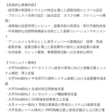
【具体的な業務内容】
・経営層や部課長クラスとの対話を通じた課題深掘りとゴール設定
・プロジェクト全体の設計（論点設定、タスク分解、スケジュール構
築）
・成果物の品質管理とレビュー、提案内容の高度化・実行可能性担保
・中長期的な信頼関係構築を目的とした顧客リレーションマネジメン
ト
・アソシエイトを中心とした若手メンバーの業務設計・指導・育成
・顧客折衝・提案活動を通じた新規案件の創出と追加提案の推進
・社内改善、ナレッジ蓄積、事業開発活動への主体的な関与
【プロジェクト事例】
・大手SIer様向け データドリブン経営の実現に向けた戦略立案とシス
テム構想・導入支援
・大手SIer様向け 中央官庁の基幹システム刷新における提案書作成支
援
・大手SIer様向け 生成AI利活用推進支援
・大手SIer様向け コンサルティング機能獲得支援
・大手SIer様向け GX関連新規事業立上支援
・大手メーカー様向け 受発注業務及び受発注システムの刷新支援
・大手音楽レーベル様向け OMO戦略立案と新規店舗立ち上げ及び運