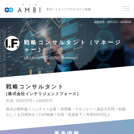
若手ハイキャリアのスカウト転職
掲載期間
26/07/27～26/08/09
戦略コンサルタント（マネージ
ャー）
求人No.NPFHQ-20250725-manag1
戦略コンサルタント
株式会社インテリジェントフォース
年収
1000万円～2499万円
株式公開準備
ベンチャー企業
管理職・マネジャー
英語力不問
転勤
なし
土日祝休み
CxO候補
社長・役員直下
年収600万以上
募集情報