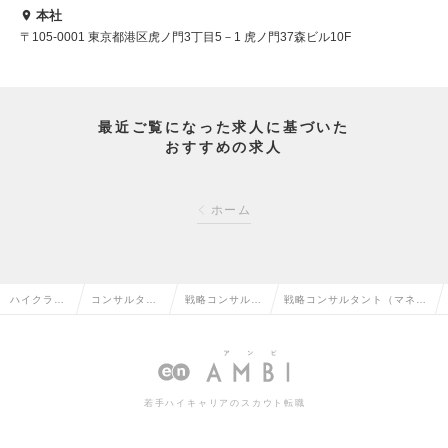
本社
〒105-0001 東京都港区虎ノ門3丁目5－1 虎ノ門37森ビル10F
最近ご覧になった求人に基づいた
おすすめの求人
ホーム
ハイクラス
コンサルタン
戦略コンサルタ
戦略コンサルタント（マネー
求人TOP
ト系の転職
ントの転職
ジャー）の求人情報
若手ハイキャリアのスカウト転職