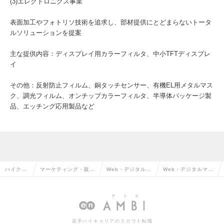
(3)エレクトロニクス事業
表面加工やフォトリソ技術を追求し、部材提供にとどまらないトータ
ルソリューションを提案
主な提供内容：ディスプレイ用カラーフィルタ、中小TFTディスプレ
イ
その他：反射防止フィルム、銅タッチセンサー、有機EL用メタルマス
ク、調光フィルム、オンチップカラーフィルタ、半導体パッケージ製
品、エッチング応用製品など
ハイクラ
マーケティング・販促
Web・デジタルマ
Web・デジタルマー
ス求人TO
企画・商品開発系の転
ーケティングの転
ケティングの求人情
P
職
職
報
若手ハイキャリアのスカウト転職