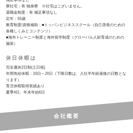
寮社宅：有 独身寮 ※社宅はございません。
退職金制度：有 補足事項なし
定年：65歳
教育制度/資格補助：■トッパンビジネススクール（自己啓発のための
各種しくみとコンテンツ）
■海外トレーニー制度と海外留学制度（グローバル人財育成のための
施策）
休日休暇は
完全週休2日制(土日祝)
年間有給休暇：10日～20日（下限日数は、入社半年経過後の日数とな
ります）
育児休暇取得実績あり
夏季4日、年末年始6日
会社概要