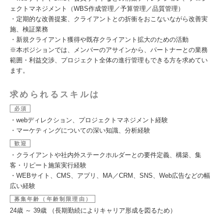
ェクトマネジメント（WBS作成管理／予算管理／品質管理）
・定期的な改善提案、クライアントとの折衝をおこないながら改善実
施、検証業務
・新規クライアント獲得や既存クライアント拡大のための活動
※本ポジションでは、メンバーのアサインから、パートナーとの業務
範囲・利益交渉、プロジェクト全体の進行管理もできる方を求めてい
ます。
求められるスキルは
必須
・webディレクション、プロジェクトマネジメント経験
・マーケティングについての深い知識、分析経験
歓迎
・クライアントや社内外ステークホルダーとの要件定義、構築、集
客・リピート施策実行経験
・WEBサイト、CMS、アプリ、MA／CRM、SNS、Web広告などの幅
広い経験
募集年齢（年齢制限理由）
24歳 ～ 39歳 （長期勤続によりキャリア形成を図るため）