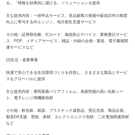
る」「情報を効果的に届ける」ソリューションを提供
主な提供内容：一括申込サービス、見込顧客の発掘や販促試作の精度
向上に寄与するAIエンジン、地方創生支援サービス
その他：証券類全般、ICカード、偽造防止デバイス、業務委託サービ
ス、POP、メディアサービス、雑誌・付録の企画・製造、電子書籍関
連サービスなど
(2)生活・産業事業
快適で安心できる生活環境づくりを目指し、さまざまな製品とサービ
スをグローバルに提供
主な提供内容：透明蒸着バリアフィルム、表面性能の高い化粧シー
ト、電子レンジ用機能包材
その他：軟包装、紙器、プラスチック成形品、受託充填、商品企画、
製造DX支援、壁紙、床材、エレクトロニクス包材、二次電池関連部材
など