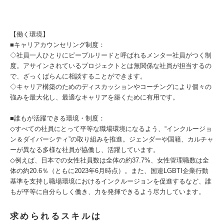
【働く環境】
■キャリアカウンセリング制度：
◇社員一人ひとりにピープルリードと呼ばれるメンター社員がつく制
度。アサインされているプロジェクトとは無関係な社員が担当するの
で、ざっくばらんに相談することができます。
◇キャリア構築のためのディスカッションやコーチングにより個々の
強みを最大化し、最適なキャリアを築くために有用です。
■誰もが活躍できる環境・制度：
◇すべての社員にとって平等な職場環境になるよう、“インクルージョ
ン＆ダイバーシティ”の取り組みを推進。ジェンダーや国籍、カルチャ
ーが異なる多様な社員が協働し、活躍しています。
◇例えば、日本での女性社員数は全体の約37.7%、女性管理職数は全
体の約20.6％（ともに2023年6月時点）。また、国連LGBTI企業行動
基準を支持し職場環境におけるインクルージョンを促進するなど、誰
もが平等に自分らしく働き、力を発揮できるよう尽力しています。
求められるスキルは