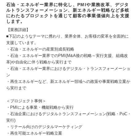
石油・エネルギー業界に特化し、PMIや業務改革、デジタ
ルトランスフォーメーション、新エネルギー戦略など多岐
にわたるプロジェクトを通じて顧客の事業価値向上を支援
します。
【業務詳細】
■下記のようなテーマに携わり、業界全体、お客様の変革を全面的に
支援しています。
・石油・エネルギーの産業別成長戦略
・石油・エネルギー業界でのPMI(M&A後の戦略～実行支援、組織改
革)や自由化に伴う戦略から実行まで
・石油・エネルギー業界におけるデジタル・トランスフォーメーショ
ン
・再生エネルギーなど、新エネルギー領域への政策や事業戦略立案か
ら実行まで
＜プロジェクト事例＞
・PMIによる事業・機能戦略から実行
・石油企業におけるデジタルトランスフォーメーション(戦略・PoC・
実行)
・リテール向けのデジタルマーケティング
・再生可能エネルギー戦略立案