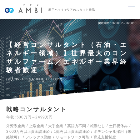
若手ハイキャリアのスカウト転職
掲載期間
26/08/02～26/08/31
【経営コンサルタント（石油・エ
ネルギー領域）】世界最大のコン
サルファーム／エネルギー業界経
験者歓迎
求人No.FGOOD-10001-0037-0022
戦略コンサルタント
年収
500万円～2499万円
外資系企業
上場企業
大手企業
英語力不問
転勤なし
土日祝休み
3,000万円以上資金調達済
1億円以上資金調達済
ポテンシャル採用（未
経験可）
フレックス勤務
リモートワーク可能
育児支援制度