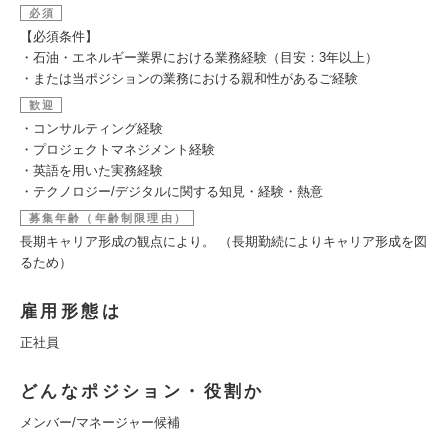
必須
【必須条件】
・石油・エネルギー業界における業務経験（目安：3年以上）
・または当ポジションの業務における親和性があるご経験
歓迎
・コンサルティング経験
・プロジェクトマネジメント経験
・英語を用いた実務経験
・テクノロジー/デジタルに関する知見・経験・熱意
募集年齢（年齢制限理由）
長期キャリア形成の観点により。 （長期勤続によりキャリア形成を図
るため）
雇用形態は
正社員
どんなポジション・役割か
メンバー/マネージャー候補