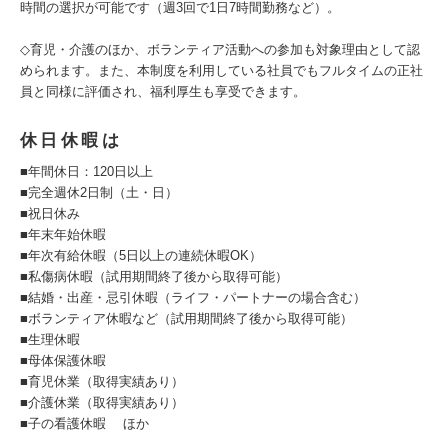
時間の選択が可能です（週3回で1日7時間勤務など）。
◇育児・介護のほか、ボランティア活動への参加も対象理由として認
められます。また、本制度を利用している社員でもフルタイムの正社
員と同様に評価され、福利厚生も享受できます。
休日休暇は
■年間休日：120日以上
■完全週休2日制（土・日）
■祝日休み
■年末年始休暇
■年次有給休暇（5日以上の連続休暇OK）
■私傷病休暇（試用期間終了後から取得可能）
■結婚・出産・忌引休暇（ライフ・パートナーの場合含む）
■ボランティア休暇など（試用期間終了後から取得可能）
■生理休暇
■母体保護休暇
■育児休業（取得実績あり）
■介護休業（取得実績あり）
■子の看護休暇 ほか