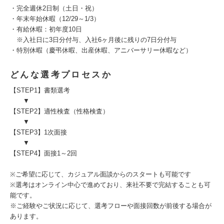
・完全週休2日制（土日・祝）
・年末年始休暇（12/29～1/3）
・有給休暇：初年度10日
※入社日に3日分付与、入社6ヶ月後に残りの7日分付与
・特別休暇（慶弔休暇、出産休暇、アニバーサリー休暇など）
どんな選考プロセスか
【STEP1】書類選考
▼
【STEP2】適性検査（性格検査）
▼
【STEP3】1次面接
▼
【STEP4】面接1～2回
※ご希望に応じて、カジュアル面談からのスタートも可能です
※選考はオンライン中心で進めており、来社不要で完結することも可
能です。
※ご経験やご状況に応じて、選考フローや面接回数が前後する場合が
あります。