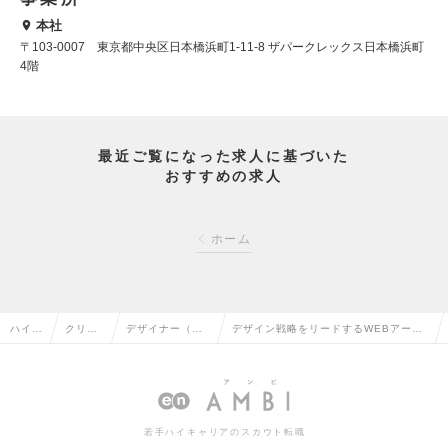
本社
〒103-0007 東京都中央区日本橋浜町1-11-8 ザパークレックス日本橋浜町
4階
最近ご覧になった求人に基づいた
おすすめの求人
ホーム
ハイク
クリエ
デザイナー（We
デザイン戦略をリードするWEBアート
ラス求
イティ
b・モバイル・ゲ
ディレクター／リモート週2以上／大手
人TO
ブ系の
ーム関連）の転
取引多数の安定経営／転勤なしの求人
P
転職
職
情報
若手ハイキャリアのスカウト転職