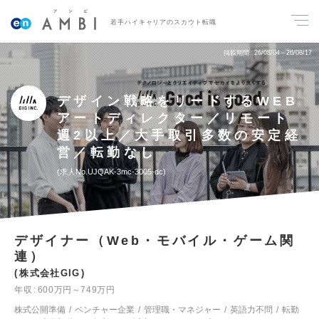
若手ハイキャリアのスカウト転職
掲載期間
26/08/04～26/08/17
デザイン戦略をリードするWEB
アートディレクター／リモート
週2以上／大手取引多数の安定経
営／転勤なし
求人No.UJQAK-3mc-3005-dc
デザイナー（Web・モバイル・ゲーム関
連）
株式会社GIG
年収
600万円～749万円
株式公開準備
ベンチャー企業
管理職・マネジャー
英語力不問
転勤