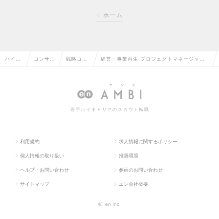
ホーム
ハイク
コンサル
戦略コン
経営・事業再生 プロジェクトマネージャー
ラス求
タント系
サルタン
｜日本一、年収が高い総合コンサルを目指す
人TOP
の転職
トの転職
｜年収上位3％を実現の求人情報
若手ハイキャリアのスカウト転職
利用規約
求人情報に関するポリシー
個人情報の取り扱い
推奨環境
ヘルプ・お問い合わせ
参画のお問い合わせ
サイトマップ
エン会社概要
©
en Inc.