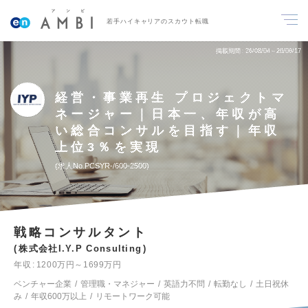
若手ハイキャリアのスカウト転職
掲載期間
26/08/04～26/08/17
経営・事業再生 プロジェクトマ
ネージャー｜日本一、年収が高
い総合コンサルを目指す｜年収
上位3％を実現
求人No.PCSYR-/600-2500
戦略コンサルタント
株式会社I.Y.P Consulting
年収
1200万円～1699万円
ベンチャー企業
管理職・マネジャー
英語力不問
転勤なし
土日祝休
み
年収600万以上
リモートワーク可能