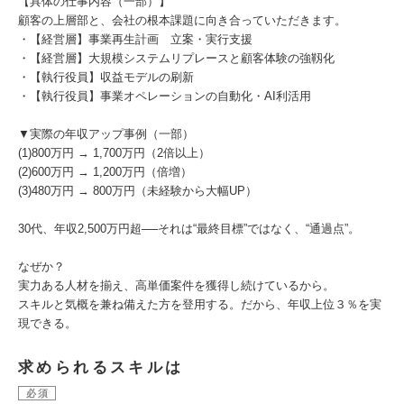
【具体の仕事内容（一部）】
顧客の上層部と、会社の根本課題に向き合っていただきます。
・【経営層】事業再生計画 立案・実行支援
・【経営層】大規模システムリプレースと顧客体験の強靱化
・【執行役員】収益モデルの刷新
・【執行役員】事業オペレーションの自動化・AI利活用
▼実際の年収アップ事例（一部）
(1)800万円 → 1,700万円（2倍以上）
(2)600万円 → 1,200万円（倍増）
(3)480万円 → 800万円（未経験から大幅UP）
30代、年収2,500万円超──それは“最終目標”ではなく、“通過点”。
なぜか？
実力ある人材を揃え、高単価案件を獲得し続けているから。
スキルと気概を兼ね備えた方を登用する。だから、年収上位３％を実
現できる。
求められるスキルは
必須