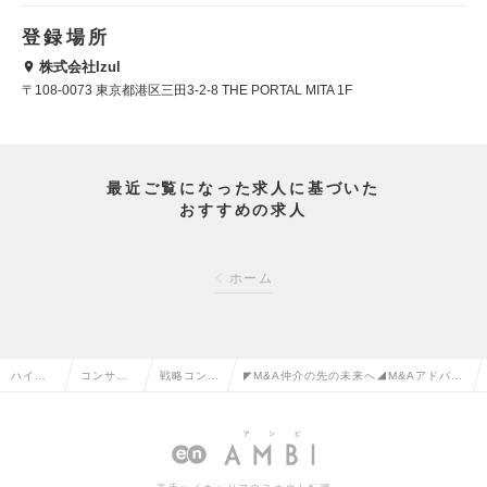
登録場所
株式会社Izul
〒108-0073 東京都港区三田3-2-8 THE PORTAL MITA 1F
最近ご覧になった求人に基づいた
おすすめの求人
ホーム
ハイク
コンサル
戦略コンサ
◤M&A仲介の先の未来へ◢M&Aアドバイ
ラス求
タント系
ルタントの
ザー/M&Aのすべてを一気通貫で学び業務
人TOP
の転職
転職
遂行の求人情報