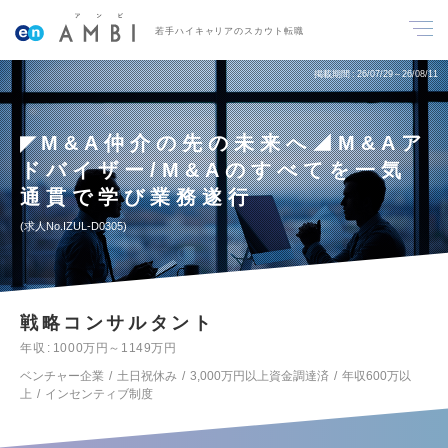
若手ハイキャリアのスカウト転職
掲載期間
26/07/29～26/08/11
◤M&A仲介の先の未来へ◢M&Aア
ドバイザー/M&Aのすべてを一気
通貫で学び業務遂行
求人No.IZUL-D0305
戦略コンサルタント
年収
1000万円～1149万円
ベンチャー企業
土日祝休み
3,000万円以上資金調達済
年収600万以
上
インセンティブ制度