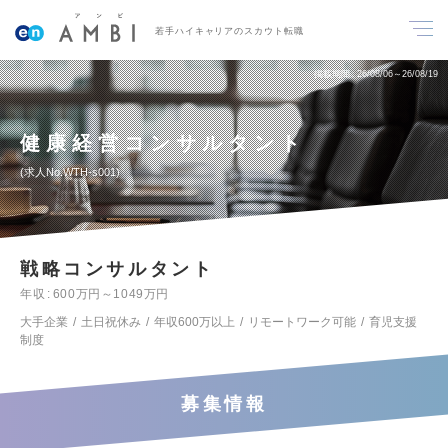
若手ハイキャリアのスカウト転職
掲載期間
26/08/06～26/08/19
健康経営コンサルタント
求人No.WTH-s001
戦略コンサルタント
年収
600万円～1049万円
大手企業
土日祝休み
年収600万以上
リモートワーク可能
育児支援
制度
募集情報