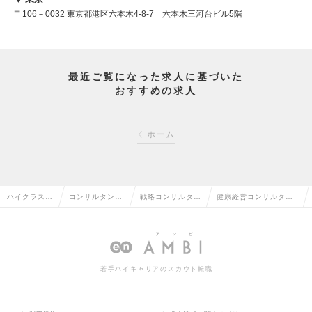
〒106－0032 東京都港区六本木4-8-7 六本木三河台ビル5階
最近ご覧になった求人に基づいた
おすすめの求人
ホーム
ハイクラス求
コンサルタント
戦略コンサルタン
健康経営コンサルタン
人TOP
系の転職
トの転職
トの求人情報
若手ハイキャリアのスカウト転職