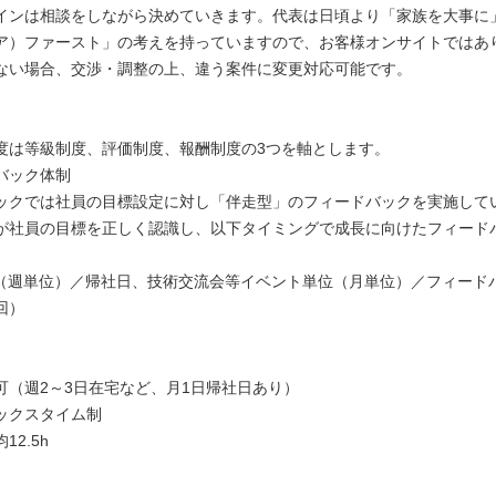
インは相談をしながら決めていきます。代表は日頃より「家族を大事に
ア）ファースト」の考えを持っていますので、お客様オンサイトではあ
ない場合、交渉・調整の上、違う案件に変更対応可能です。
：
度は等級制度、評価制度、報酬制度の3つを軸とします。
バック体制
ックでは社員の目標設定に対し「伴走型」のフィードバックを実施して
が社員の目標を正しく認識し、以下タイミングで成長に向けたフィード
式（週単位）／帰社日、技術交流会等イベント単位（月単位）／フィード
回）
：
可（週2～3日在宅など、月1日帰社日あり）
ックスタイム制
12.5h