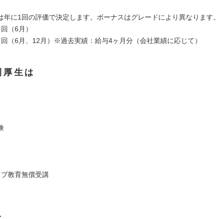
は年に1回の評価で決定します。ボーナスはグレードにより異なります
１回（6月）
２回（6月、12月）※過去実績：給与4ヶ月分（会社業績に応じて）
利厚生は
険
ップ教育無償受講
は