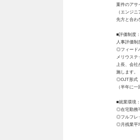
案件のアサ
（エンジニ
先方と合わ
■評価制度
人事評価制
◎フィード
メリウステ
上長、会社
施します。
◎OJT形
（半年に一
■就業環境
◎在宅勤務
◎フルフレ
◎月残業平均