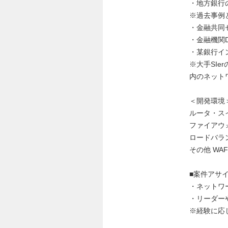
・地方銀行
※過去事例
・金融共同
・金融機関
・某銀行イ
※大手SI
内のネット
＜開発環境
ルータ・スイッ
ファイアウォール
ロードバランサ 
その他 WA
■案件アサ
・ネットワ
・リーダー
※経験に応