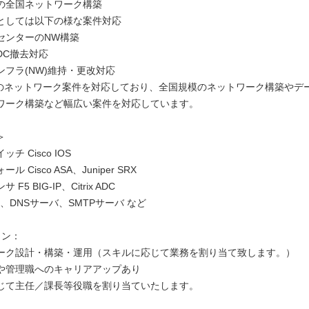
の全国ネットワーク構築
としては以下の様な案件対応
センターのNW構築
DC撤去対応
ンフラ(NW)維持・更改対応
erのネットワーク案件を対応しており、全国規模のネットワーク構築やデ
ワーク構築など幅広い案件を対応しています。
＞
チ Cisco IOS
 Cisco ASA、Juniper SRX
F5 BIG-IP、Citrix ADC
F、DNSサーバ、SMTPサーバ など
イン：
ーク設計・構築・運用（スキルに応じて業務を割り当て致します。）
や管理職へのキャリアアップあり
じて主任／課長等役職を割り当ていたします。