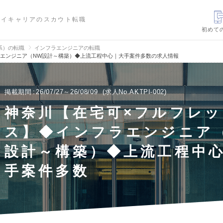
ハイキャリアのスカウト転職
初めて
信系）の転職
インフラエンジニアの転職
ラエンジニア（NW設計～構築）◆上流工程中心｜大手案件多数の求人情報
掲載期間
26/07/27～26/08/09
求人No.AKTPI-002
神奈川【在宅可×フルフレッ
ス】◆インフラエンジニア
設計～構築）◆上流工程中
手案件多数