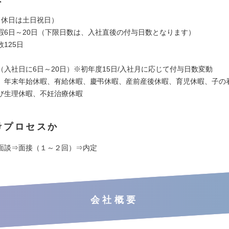
（休日は土日祝日）
暇6日～20日（下限日数は、入社直後の付与日数となります）
125日
（入社日に6日～20日）※初年度15日/入社月に応じて付与日数変動
、年末年始休暇、有給休暇、慶弔休暇、産前産後休暇、育児休暇、子の
び生理休暇、不妊治療休暇
考プロセスか
面談⇒面接（１～２回）⇒内定
会社概要