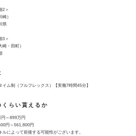
細2＞
川崎）
川県
細3＞
大崎・田町）
都
は
タイム制（フルフレックス）【実働7時間45分】
のくらい貰えるか
万円～899万円
00円～561,800円
キルによって前後する可能性がございます。