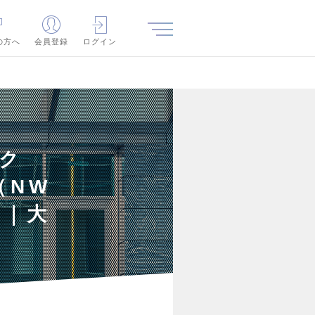
の方へ
会員登録
ログイン
ク
（NW
心｜大