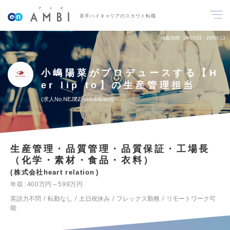
若手ハイキャリアのスカウト転職
掲載期間
26/07/31～26/08/13
小嶋陽菜がプロデュースする【H
er lip to】の生産管理担当
求人No.NEJZZ-seisankanri
生産管理・品質管理・品質保証・工場長
（化学・素材・食品・衣料）
株式会社heart relation
年収
400万円～599万円
英語力不問
転勤なし
土日祝休み
フレックス勤務
リモートワーク可
能