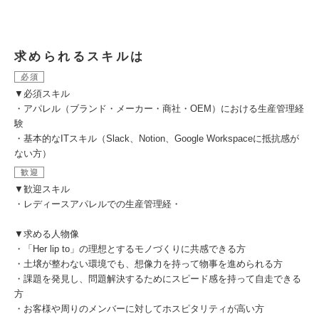
求められるスキルは
必須
▼必須スキル
・アパレル（ブランド・メーカー・商社・OEM）における生産管理経
験
・基本的なITスキル（Slack、Notion、Google Workspaceに抵抗感が
ない方）
歓迎
▼歓迎スキル
・レディースアパレルでの生産管理経・
▼求める人物像
・「Her lip to」の理想とするモノづくりに共感できる方
・土壌が整わない環境でも、想像力を持って物事を進められる方
・課題を発見し、問題解決するためにスピード感を持って自走できる
方
・お客様や周りのメンバーに対してホスピタリティが高い方