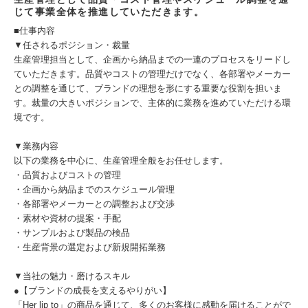
じて事業全体を推進していただきます。
■仕事内容
▼任されるポジション・裁量
生産管理担当として、企画から納品までの一連のプロセスをリードし
ていただきます。品質やコストの管理だけでなく、各部署やメーカー
との調整を通じて、ブランドの理想を形にする重要な役割を担いま
す。裁量の大きいポジションで、主体的に業務を進めていただける環
境です。
▼業務内容
以下の業務を中心に、生産管理全般をお任せします。
・品質およびコストの管理
・企画から納品までのスケジュール管理
・各部署やメーカーとの調整および交渉
・素材や資材の提案・手配
・サンプルおよび製品の検品
・生産背景の選定および新規開拓業務
▼当社の魅力・磨けるスキル
●【ブランドの成長を支えるやりがい】
「Her lip to」の商品を通じて、多くのお客様に感動を届けることがで