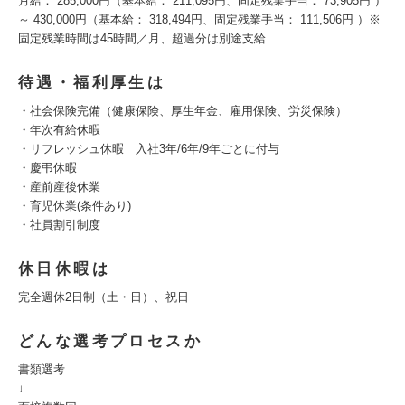
月給： 285,000円（基本給： 211,095円、固定残業手当： 73,905円 ）
～ 430,000円（基本給： 318,494円、固定残業手当： 111,506円 ）※
固定残業時間は45時間／月、超過分は別途支給
待遇・福利厚生は
・社会保険完備（健康保険、厚生年金、雇用保険、労災保険）
・年次有給休暇
・リフレッシュ休暇 入社3年/6年/9年ごとに付与
・慶弔休暇
・産前産後休業
・育児休業(条件あり)
・社員割引制度
休日休暇は
完全週休2日制（土・日）、祝日
どんな選考プロセスか
書類選考
↓