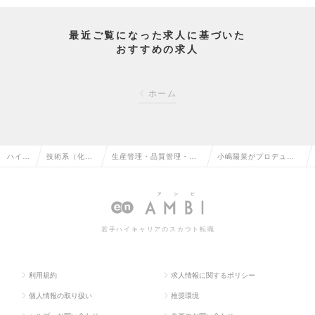
最近ご覧になった求人に基づいた
おすすめの求人
ホーム
ハイク
技術系（化
生産管理・品質管理・品
小嶋陽菜がプロデュー
ラス求
学・素材・食
質保証・工場長（化学・
スする【Her lip to】の
人TO
品・衣料）の
素材・食品・衣料）の転
生産管理担当の求人情
P
転職
職
報
若手ハイキャリアのスカウト転職
利用規約
求人情報に関するポリシー
個人情報の取り扱い
推奨環境