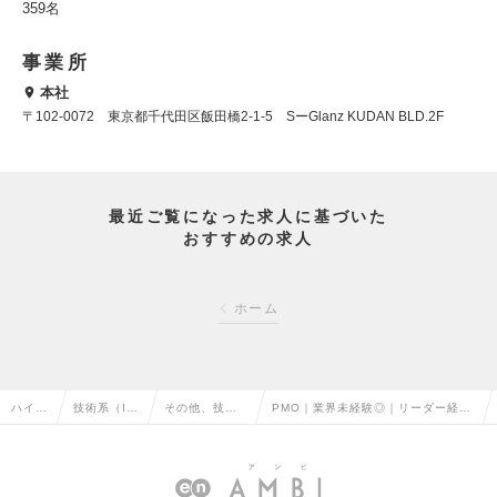
359名
事業所
本社
〒102-0072 東京都千代田区飯田橋2-1-5 SーGlanz KUDAN BLD.2F
最近ご覧になった求人に基づいた
おすすめの求人
ホーム
ハイク
技術系（I
その他、技術
PMO｜業界未経験◎｜リーダー経験
ラス求
T・Web・
系（IT・We
歓迎！｜AIに代わられない仕事を。
人TO
通信系）の
b・通信系）の
大企業PJの伴走者募集！の求人情報