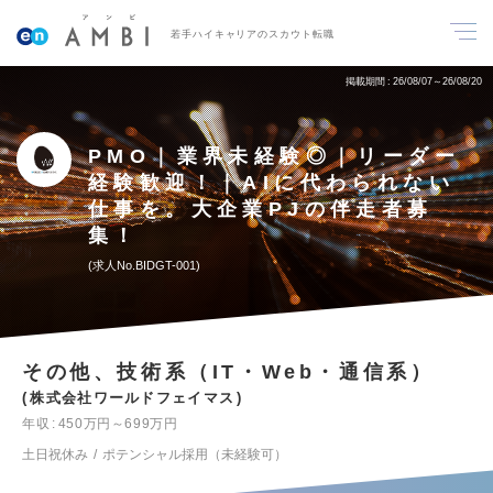
若手ハイキャリアのスカウト転職
掲載期間
26/08/07～26/08/20
PMO｜業界未経験◎｜リーダー
経験歓迎！｜AIに代わられない
仕事を。大企業PJの伴走者募
集！
求人No.BIDGT-001
その他、技術系（IT・Web・通信系）
株式会社ワールドフェイマス
年収
450万円～699万円
土日祝休み
ポテンシャル採用（未経験可）