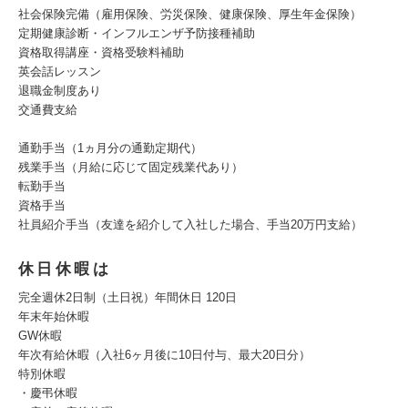
社会保険完備（雇用保険、労災保険、健康保険、厚生年金保険）
定期健康診断・インフルエンザ予防接種補助
資格取得講座・資格受験料補助
英会話レッスン
退職金制度あり
交通費支給
通勤手当（1ヵ月分の通勤定期代）
残業手当（月給に応じて固定残業代あり）
転勤手当
資格手当
社員紹介手当（友達を紹介して入社した場合、手当20万円支給）
休日休暇は
完全週休2日制（土日祝）年間休日 120日
年末年始休暇
GW休暇
年次有給休暇（入社6ヶ月後に10日付与、最大20日分）
特別休暇
・慶弔休暇