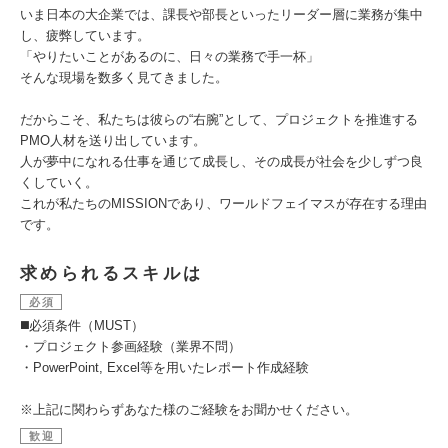
いま日本の大企業では、課長や部長といったリーダー層に業務が集中
し、疲弊しています。
「やりたいことがあるのに、日々の業務で手一杯」
そんな現場を数多く見てきました。
だからこそ、私たちは彼らの“右腕”として、プロジェクトを推進する
PMO人材を送り出しています。
人が夢中になれる仕事を通じて成長し、その成長が社会を少しずつ良
くしていく。
これが私たちのMISSIONであり、ワールドフェイマスが存在する理由
です。
求められるスキルは
必須
◼️必須条件（MUST）
・プロジェクト参画経験（業界不問）
・PowerPoint, Excel等を用いたレポート作成経験
※上記に関わらずあなた様のご経験をお聞かせください。
歓迎