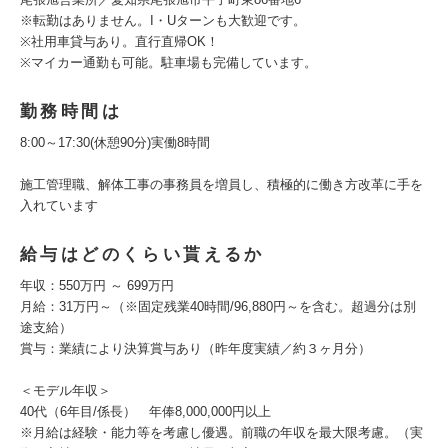
※転勤はありません。I・Uターンも大歓迎です。
※社用車貸与あり。直行直帰OK！
※マイカー通勤も可能。駐車場も完備しています。
勤務時間は
8:00～17:30(休憩90分)実働8時間
施工管理職、解体工事の事務員を増員し、積極的に働き方改革に手を
入れています
給与はどのくらい貰えるか
年収：550万円 ～ 699万円
月給：31万円～（※固定残業40時間/96,880円～を含む。超過分は別
途支給）
賞与：業績により決算賞与あり（昨年度実績／約３ヶ月分）
＜モデル年収＞
40代（6年目/係長） 年俸8,000,000円以上
※月給は経験・能力等を考慮し優遇。前職の年収を最大限考慮。（実