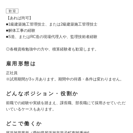
歓迎
【あれば尚可】
■1級建築施工管理技士、または2級建築施工管理技士
■解体工事の経験
■S造、またはRC造の現場代理人や、監理技術者経験
◎各種資格勉強中の方や、積算経験者も歓迎します。
雇用形態は
正社員
※試用期間が3ヶ月あります。期間中の待遇・条件は変わりません。
どんなポジション・役割か
前職での経験や実績を踏まえ、課長職、部長職にて採用させていただ
いているケースもあります。
どこで働くか
尾張旭営業所／愛知県尾張旭市平子町東86番地6