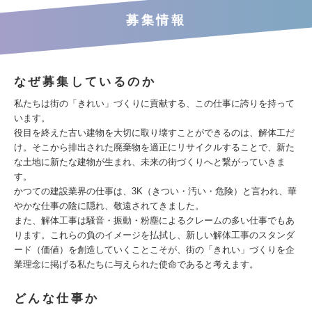
募集情報
なぜ募集しているのか
私たちは街の「きれい」づくりに貢献する、この仕事に誇りを持って
います。
役目を終えた古い建物を大切に取り壊すことができるのは、解体工だ
け。そこから排出された廃棄物を適正にリサイクルすることで、新た
な土地に新たな建物が生まれ、未来の街づくりへと繋がっていきま
す。
かつての建設業界の仕事は、3K（きつい・汚い・危険）と言われ、華
やかな仕事の陰に隠れ、敬遠されてきました。
また、解体工事は騒音・振動・粉塵によるクレームの多い仕事でもあ
ります。これらの負のイメージを払拭し、新しい解体工事のスタンダ
ード（価値）を創造していくことこそが、街の「きれい」づくりを企
業理念に掲げる私たちに与えられた使命であると考えます。
どんな仕事か