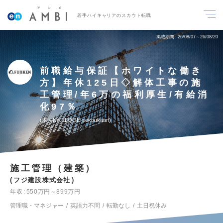
若手ハイキャリアのスカウト転職
掲載期間
26/08/07～26/08/20
前職給与保証【ホワイトな働き
方】年休125日◇解体工事の施
工管理/年6万の福利厚生/有給消
化97％
求人No.ELQOE-sekoukanri
施工管理（建築）
フジ建設株式会社
年収
550万円～899万円
管理職・マネジャー
英語力不問
転勤なし
土日祝休み