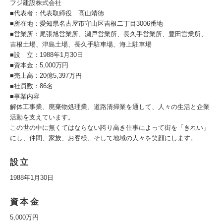
フジ建設株式会社
■代表者：代表取締役 髙山靖徳
■所在地：愛知県名古屋市守山区吉根二丁目3006番地
■営業所：尾張旭営業所、瀬戸営業所、長久手営業所、豊田営業所、
吉根土場、津島土場、長久手駐車場、海上駐車場
■設 立：1988年1月30日
■資本金：5,000万円
■売上高：20億5,397万円
■社員数：86名
■事業内容
解体工事業、廃棄物処理業、道路清掃業を通して、人々の生活と企業
活動を支えています。
この世の中に無くてはならない誇り高き仕事によって街を「きれい」
にし、仲間、家族、お客様、そして地域の人々を笑顔にします。
設立
1988年1月30日
資本金
5,000万円