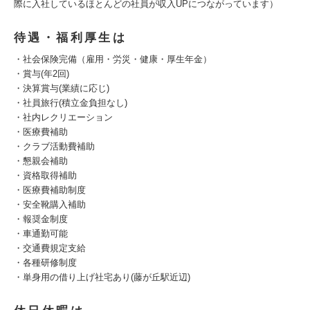
際に入社しているほとんどの社員が収入UPにつながっています）
待遇・福利厚生は
・社会保険完備（雇用・労災・健康・厚生年金）
・賞与(年2回)
・決算賞与(業績に応じ)
・社員旅行(積立金負担なし)
・社内レクリエーション
・医療費補助
・クラブ活動費補助
・懇親会補助
・資格取得補助
・医療費補助制度
・安全靴購入補助
・報奨金制度
・車通勤可能
・交通費規定支給
・各種研修制度
・単身用の借り上げ社宅あり(藤が丘駅近辺)