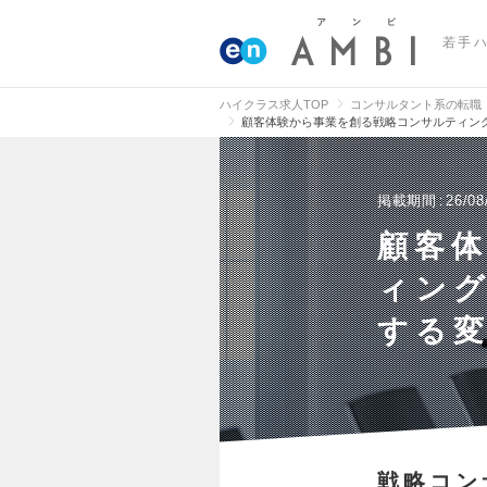
若手
ハイクラス求人TOP
コンサルタント系の転職
顧客体験から事業を創る戦略コンサルティン
掲載期間
26/08
顧客
ィン
する
戦略コン