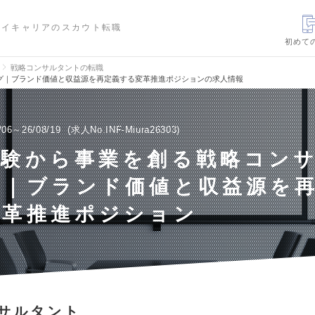
ハイキャリアのスカウト転職
初めて
戦略コンサルタントの転職
グ｜ブランド価値と収益源を再定義する変革推進ポジションの求人情報
/06～26/08/19
求人No.INF-Miura26303
体験から事業を創る戦略コン
グ｜ブランド価値と収益源を
変革推進ポジション
サルタント