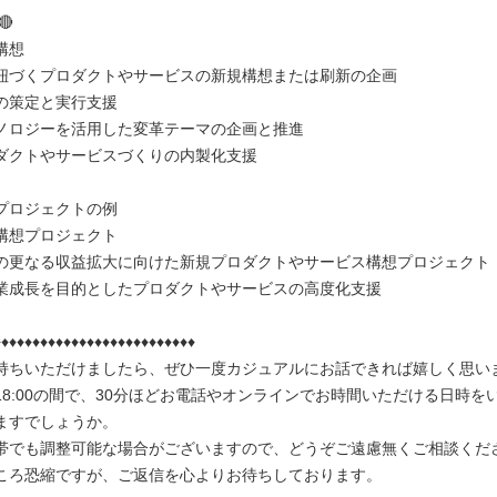
🔴
構想
紐づくプロダクトやサービスの新規構想または刷新の企画
の策定と実行支援
ノロジーを活用した変革テーマの企画と推進
ダクトやサービスづくりの内製化支援
プロジェクトの例
構想プロジェクト
の更なる収益拡大に向けた新規プロダクトやサービス構想プロジェクト
業成長を目的としたプロダクトやサービスの高度化支援
♦♦♦♦♦♦♦♦♦♦♦♦♦♦♦♦♦♦♦♦♦♦♦♦♦♦
持ちいただけましたら、ぜひ一度カジュアルにお話できれば嬉しく思い
～18:00の間で、30分ほどお電話やオンラインでお時間いただける日時を
ますでしょうか。
帯でも調整可能な場合がございますので、どうぞご遠慮無くご相談くだ
ころ恐縮ですが、ご返信を心よりお待ちしております。