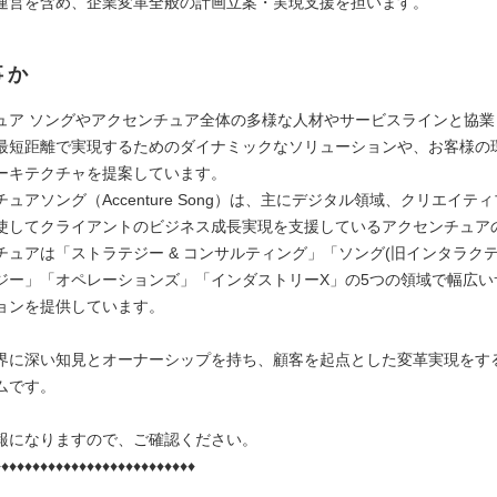
運営を含め、企業変革全般の計画立案・実現支援を担います。
事か
ュア ソングやアクセンチュア全体の多様な人材やサービスラインと協業
最短距離で実現するためのダイナミックなソリューションや、お客様の
ーキテクチャを提案しています。
ュアソング（Accenture Song）は、主にデジタル領域、クリエイテ
使してクライアントのビジネス成長実現を支援しているアクセンチュア
チュアは「ストラテジー & コンサルティング」「ソング(旧インタラクテ
ジー」「オペレーションズ」「インダストリーX」の5つの領域で幅広い
ョンを提供しています。
界に深い知見とオーナーシップを持ち、顧客を起点とした変革実現をす
ムです。
報になりますので、ご確認ください。
♦♦♦♦♦♦♦♦♦♦♦♦♦♦♦♦♦♦♦♦♦♦♦♦♦♦