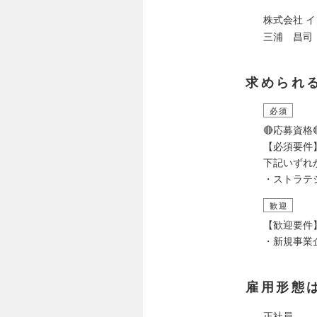
株式会社 
三浦 昌司
求められ
必須
🔴応募資格
【必須要件
下記いずれ
・ストラテ
歓迎
【歓迎要件
・新規事業
雇用形態
正社員