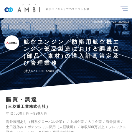
若手ハイキャリアのスカウト転職
掲載期間
26/07/23～26/08/12
航空エンジン／防衛用航空機エ
ンジン部品製造における調達品
(部品・素材)の購入計画策定及
び管理業務
求人No.HICO-scm002
購買・調達
三菱重工業株式会社
年収
500万円～999万円
海外展開あり（日系グローバル企業）
上場企業
大手企業
海外折衝
土日祝休み
ポテンシャル採用（未経験可）
年収600万以上
フレックス