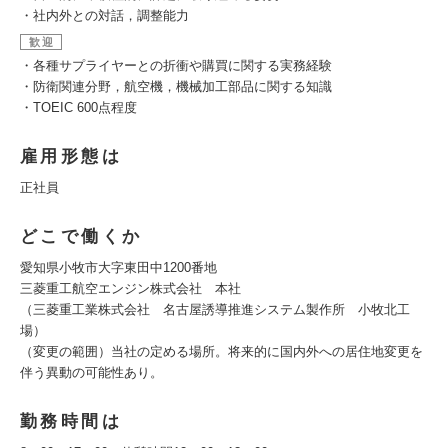
・社内外との対話，調整能力
歓迎
・各種サプライヤーとの折衝や購買に関する実務経験
・防衛関連分野，航空機，機械加工部品に関する知識
・TOEIC 600点程度
雇用形態は
正社員
どこで働くか
愛知県小牧市大字東田中1200番地
三菱重工航空エンジン株式会社 本社
（三菱重工業株式会社 名古屋誘導推進システム製作所 小牧北工
場）
（変更の範囲）当社の定める場所。将来的に国内外への居住地変更を
伴う異動の可能性あり。
勤務時間は