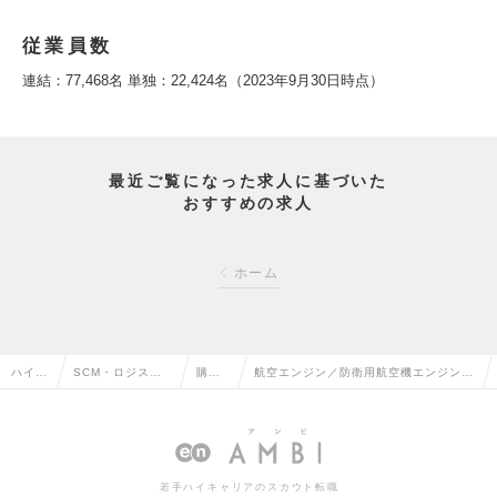
従業員数
連結：77,468名 単独：22,424名（2023年9月30日時点）
最近ご覧になった求人に基づいた
おすすめの求人
ホーム
ハイク
SCM・ロジステ
購
航空エンジン／防衛用航空機エンジン部
ラス求
ィクス・物流・購
買・
品製造における調達品(部品・素材)の購
人TOP
買・貿易系の転職
調達
入計画策定及び管理業務の求人情報
の転
若手ハイキャリアのスカウト転職