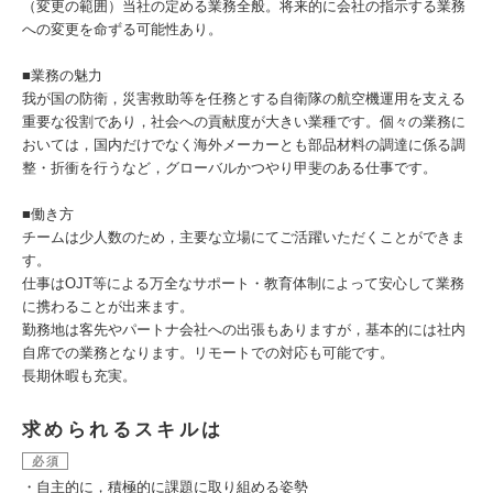
（変更の範囲）当社の定める業務全般。将来的に会社の指示する業務
への変更を命ずる可能性あり。
■業務の魅力
我が国の防衛，災害救助等を任務とする自衛隊の航空機運用を支える
重要な役割であり，社会への貢献度が大きい業種です。個々の業務に
おいては，国内だけでなく海外メーカーとも部品材料の調達に係る調
整・折衝を行うなど，グローバルかつやり甲斐のある仕事です。
■働き方
チームは少人数のため，主要な立場にてご活躍いただくことができま
す。
仕事はOJT等による万全なサポート・教育体制によって安心して業務
に携わることが出来ます。
勤務地は客先やパートナ会社への出張もありますが，基本的には社内
自席での業務となります。リモートでの対応も可能です。
長期休暇も充実。
求められるスキルは
必須
・自主的に，積極的に課題に取り組める姿勢