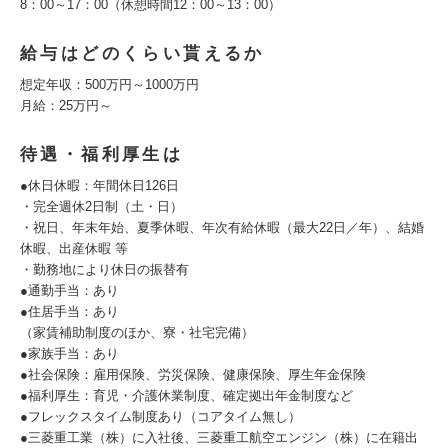
8：00～17：00（休憩時間12：00～13：00）
給与はどのくらい貰えるか
想定年収：500万円～1000万円
月給：25万円～
待遇・福利厚生は
●休日休暇：年間休日126日
・完全週休2日制（土・日）
・祝日、年末年始、夏季休暇、年次有給休暇（最大22日／年）、結婚
休暇、出産休暇 等
・勤務地により休日の振替有
●通勤手当：あり
●住居手当：あり
（家賃補助制度のほか、寮・社宅完備）
●家族手当：あり
●社会保険：雇用保険、労災保険、健康保険、厚生年金保険
●福利厚生：育児・介護休業制度、確定拠出年金制度など
●フレックスタイム制度あり（コアタイム無し）
●三菱重工業（株）に入社後、三菱重工航空エンジン（株）に在籍出