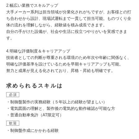
2.幅広い業務でスキルアップ
大手メーカー系列は担当領域が分業化されがちですが、お客様との打
ち合わせから設計、現場試運転まで一貫して担当可能。ものづくり全
体の流れを理解しながら、経験値を積み成長できます。
自分の手がけた設備が、社会や生活に役立つやりがいを実感できま
す。
4.明確な評価制度＆キャリアアップ
技術者としての判断が尊重される環境のため年次や年齢に関係なく、
明確な評価基準を設けているためを早期キャリアアップも可能。
努力と成果が見える化されており、昇格・昇給も明確です。
求められるスキルは
必須
・制御盤製作の実務経験（５年以上の経験が望ましい）
・電気図面の理解と、製作後の電気的な動作確認が可能な方
・普通自動車免許（AT限定可）
歓迎
・制御盤作成にかかわる経験