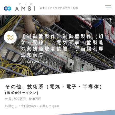
若手ハイキャリアのスカウト転職
掲載期間
26/07/31～26/08/13
【制御盤製作】制御盤製作（組
立・配線）｜電気工事・盤製造
の実務経験者歓迎！手当福利厚
生充実◎
求人No.TVWXP-003
その他、技術系（電気・電子・半導体）
株式会社セイクン
年収
500万円～849万円
転勤なし
土日祝休み
副業してもOK