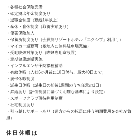
・各種社会保険完備
・確定拠出年金制度あり
・退職金制度（勤続1年以上）
・産休・育休制度（取得実績あり）
・傷害保険加入
・保養所制度あり（会員制リゾートホテル「エクシブ」利用可）
・マイカー通勤可（敷地内に無料駐車場完備）
・受動喫煙対策あり（喫煙専用室設置）
・定期健康診断実施
・インフルエンザ予防接種補助
・有給休暇（入社6か月後に10日付与、最大40日まで）
・慶弔休暇制度
・誕生日休暇（誕生日の前後1週間のうち任意の1日）
・昇給あり（評価制度に基づく明確な基準により決定）
・スポーツクラブ優待利用制度
・社宅制度あり
・引っ越しサポートあり（遠方からの転居に伴う初期費用を会社が負
担）
休日休暇は