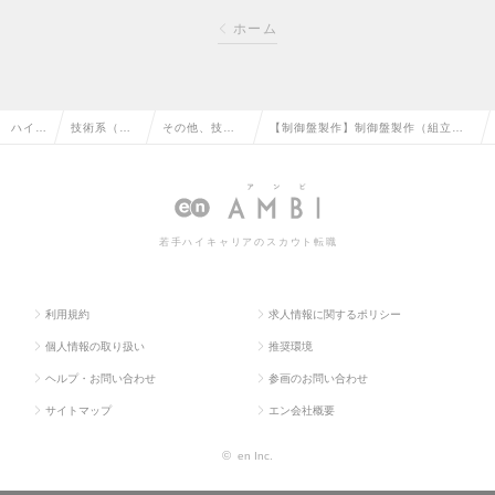
ホーム
ハイク
技術系（電
その他、技術
【制御盤製作】制御盤製作（組立・
ラス求
気・電子・
系（電気・電
配線）｜電気工事・盤製造の実務経
人TO
半導体）の
子・半導体）
験者歓迎！手当福利厚生充実◎の求
P
転職
の転職
人情報
若手ハイキャリアのスカウト転職
利用規約
求人情報に関するポリシー
個人情報の取り扱い
推奨環境
ヘルプ・お問い合わせ
参画のお問い合わせ
サイトマップ
エン会社概要
©
en Inc.