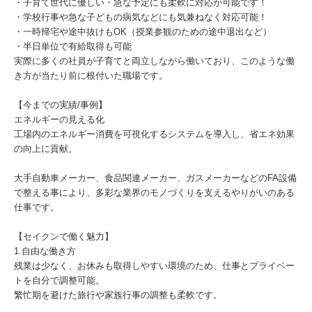
・子育て世代に優しい・急な予定にも柔軟に対応が可能です！
・学校行事や急な子どもの病気などにも気兼ねなく対応可能！
・一時帰宅や途中抜けもOK（授業参観のための途中退出など）
・半日単位で有給取得も可能
実際に多くの社員が子育てと両立しながら働いており、このような働
き方が当たり前に根付いた職場です。
【今までの実績/事例】
エネルギーの見える化
工場内のエネルギー消費を可視化するシステムを導入し、省エネ効果
の向上に貢献。
大手自動車メーカー、食品関連メーカー、ガスメーカーなどのFA設備
で整える事により、多彩な業界のモノづくりを支えるやりがいのある
仕事です。
【セイクンで働く魅力】
1.自由な働き方
残業は少なく、お休みも取得しやすい環境のため、仕事とプライベー
トを自分で調整可能。
繁忙期を避けた旅行や家族行事の調整も柔軟です。