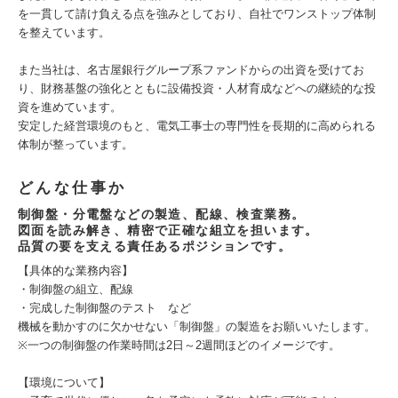
を一貫して請け負える点を強みとしており、自社でワンストップ体制
を整えています。
また当社は、名古屋銀行グループ系ファンドからの出資を受けてお
り、財務基盤の強化とともに設備投資・人材育成などへの継続的な投
資を進めています。
安定した経営環境のもと、電気工事士の専門性を長期的に高められる
体制が整っています。
どんな仕事か
制御盤・分電盤などの製造、配線、検査業務。
図面を読み解き、精密で正確な組立を担います。
品質の要を支える責任あるポジションです。
【具体的な業務内容】
・制御盤の組立、配線
・完成した制御盤のテスト など
機械を動かすのに欠かせない「制御盤」の製造をお願いいたします。
※一つの制御盤の作業時間は2日～2週間ほどのイメージです。
【環境について】