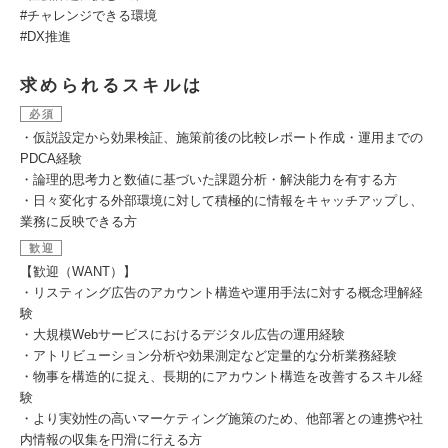
#チャレンジできる環境
#DX推進
求められるスキルは
必須
・仮説設定から効果検証、施策前後の比較レポート作成・運用までの
PDCA経験
・論理的思考力と数値に基づいた課題分析・解決能力を有する方
・日々変化する外部環境に対して積極的に情報をキャッチアップし、
業務に反映できる方
歓迎
【歓迎（WANT）】
・リスティング広告のアカウント構造や運用手法に対する概念理解経
験
・大規模Webサービスにおけるデジタル広告の運用経験
・アトリビューション分析や効果測定など定量的な分析業務経験
・物事を構造的に捉え、長期的にアカウント構造を改善するスキル経
験
・より実効性の高いマーケティング施策のため、他部署との連携や社
内情報の収集を円滑に行える方