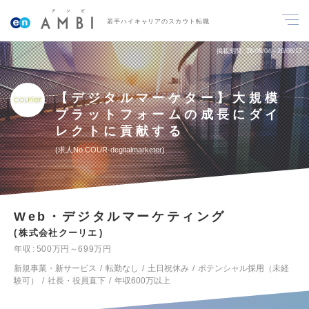
若手ハイキャリアのスカウト転職
掲載期間
26/08/04～26/08/17
【デジタルマーケター】大規模
プラットフォームの成長にダイ
レクトに貢献する
求人No.COUR-degitalmarketer
Web・デジタルマーケティング
株式会社クーリエ
年収
500万円～699万円
新規事業・新サービス
転勤なし
土日祝休み
ポテンシャル採用（未経
験可）
社長・役員直下
年収600万以上