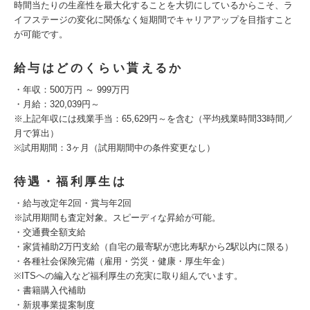
時間当たりの生産性を最大化することを大切にしているからこそ、ラ
イフステージの変化に関係なく短期間でキャリアアップを目指すこと
が可能です。
給与はどのくらい貰えるか
・年収：500万円 ～ 999万円
・月給：320,039円～
※上記年収には残業手当：65,629円～を含む（平均残業時間33時間／
月で算出）
※試用期間：3ヶ月（試用期間中の条件変更なし）
待遇・福利厚生は
・給与改定年2回・賞与年2回
※試用期間も査定対象。スピーディな昇給が可能。
・交通費全額支給
・家賃補助2万円支給（自宅の最寄駅が恵比寿駅から2駅以内に限る）
・各種社会保険完備（雇用・労災・健康・厚生年金）
※ITSへの編入など福利厚生の充実に取り組んでいます。
・書籍購入代補助
・新規事業提案制度