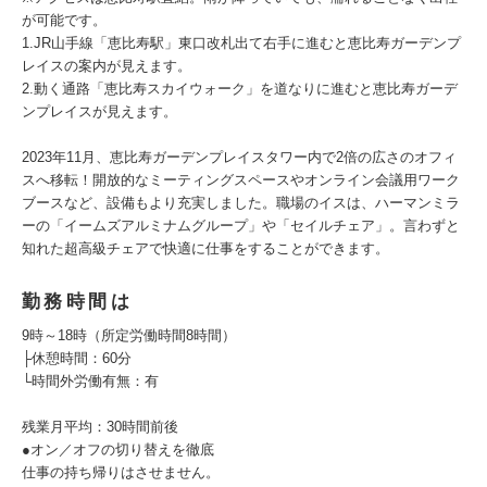
が可能です。
1.JR山手線「恵比寿駅」東口改札出て右手に進むと恵比寿ガーデンプ
レイスの案内が見えます。
2.動く通路「恵比寿スカイウォーク」を道なりに進むと恵比寿ガーデ
ンプレイスが見えます。
2023年11月、恵比寿ガーデンプレイスタワー内で2倍の広さのオフィ
スへ移転！開放的なミーティングスペースやオンライン会議用ワーク
ブースなど、設備もより充実しました。職場のイスは、ハーマンミラ
ーの「イームズアルミナムグループ」や「セイルチェア」。言わずと
知れた超高級チェアで快適に仕事をすることができます。
勤務時間は
9時～18時（所定労働時間8時間）
├休憩時間：60分
└時間外労働有無：有
残業月平均：30時間前後
●オン／オフの切り替えを徹底
仕事の持ち帰りはさせません。