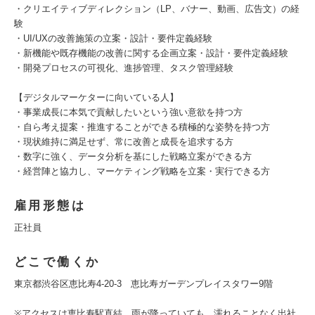
・クリエイティブディレクション（LP、バナー、動画、広告文）の経
験
・UI/UXの改善施策の立案・設計・要件定義経験
・新機能や既存機能の改善に関する企画立案・設計・要件定義経験
・開発プロセスの可視化、進捗管理、タスク管理経験
【デジタルマーケターに向いている人】
・事業成長に本気で貢献したいという強い意欲を持つ方
・自ら考え提案・推進することができる積極的な姿勢を持つ方
・現状維持に満足せず、常に改善と成長を追求する方
・数字に強く、データ分析を基にした戦略立案ができる方
・経営陣と協力し、マーケティング戦略を立案・実行できる方
雇用形態は
正社員
どこで働くか
東京都渋谷区恵比寿4-20-3 恵比寿ガーデンプレイスタワー9階
※アクセスは恵比寿駅直結。雨が降っていても、濡れることなく出社