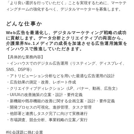
「より良い選択を行っていただく」ことを実現するために、マーケテ
ィングチームの強化するべく、デジタルマーケターを募集します。
どんな仕事か
Web広告を最適化し、デジタルマーケティング戦略の成功
に貢献します。データ分析とクリエイティブの両面から、
介護業界No.1メディアの成長を加速させる広告運用施策を
インハウスで推進していただきます。
【具体的な業務内容】
・インハウスでのデジタル広告運用（リスティング、ディスプレイ、
SNS、DSP等）
・アトリビューション分析などを用いた最適な広告運用の設計
・広告効果の測定・改善、レポート作成
・クリエイティブディレクション（LP、バナー、動画、広告文）
・UI/UXの改善施策の立案・設計・要件定義
・新機能や既存機能の改善に関する企画立案・設計・要件定義
・開発プロセスの可視化、進捗管理、タスク管理
・他部署と連携しタスク完了に向けて実務遂行
・市場調査、競合分析、事業戦略の立案／実行
#社会課題に挑む企業