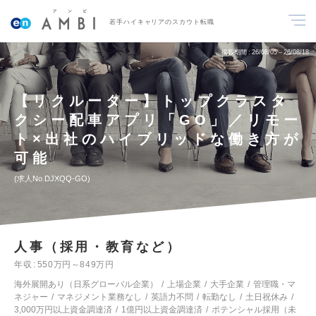
若手ハイキャリアのスカウト転職
掲載期間
26/08/05～26/08/18
【リクルーター】トップクラスタ
クシー配車アプリ「GO」／リモー
ト×出社のハイブリッドな働き方が
可能
求人No.DJXQQ-GO
人事（採用・教育など）
年収
550万円～849万円
海外展開あり（日系グローバル企業）
上場企業
大手企業
管理職・マ
ネジャー
マネジメント業務なし
英語力不問
転勤なし
土日祝休み
3,000万円以上資金調達済
1億円以上資金調達済
ポテンシャル採用（未