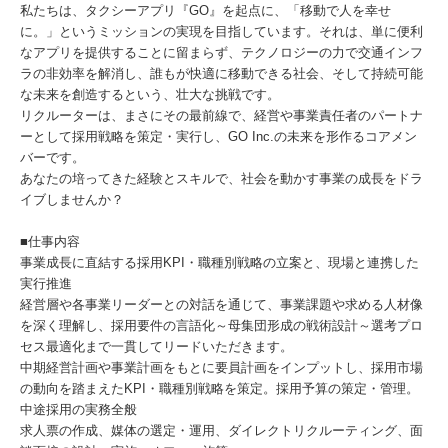
私たちは、タクシーアプリ『GO』を起点に、「移動で人を幸せ
に。」というミッションの実現を目指しています。それは、単に便利
なアプリを提供することに留まらず、テクノロジーの力で交通インフ
ラの非効率を解消し、誰もが快適に移動できる社会、そして持続可能
な未来を創造するという、壮大な挑戦です。
リクルーターは、まさにその最前線で、経営や事業責任者のパートナ
ーとして採用戦略を策定・実行し、GO Inc.の未来を形作るコアメン
バーです。
あなたの培ってきた経験とスキルで、社会を動かす事業の成長をドラ
イブしませんか？
■仕事内容
事業成長に直結する採用KPI・職種別戦略の立案と、現場と連携した
実行推進
経営層や各事業リーダーとの対話を通じて、事業課題や求める人材像
を深く理解し、採用要件の言語化～母集団形成の戦術設計～選考プロ
セス最適化まで一貫してリードいただきます。
中期経営計画や事業計画をもとに要員計画をインプットし、採用市場
の動向を踏まえたKPI・職種別戦略を策定。採用予算の策定・管理。
中途採用の実務全般
求人票の作成、媒体の選定・運用、ダイレクトリクルーティング、面