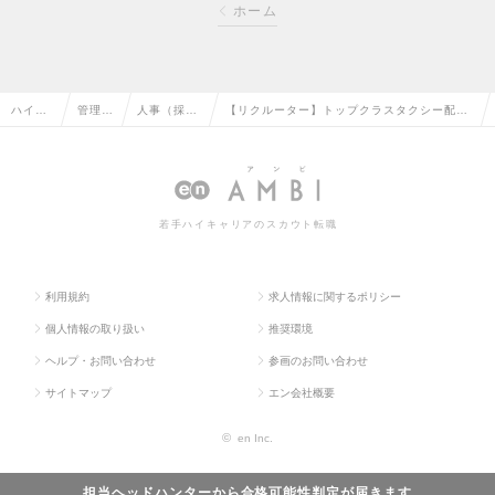
ホーム
ハイク
管理部
人事（採
【リクルーター】トップクラスタクシー配車
ラス求
門系の
用・教育な
アプリ「GO」／リモート×出社のハイブリッ
人TOP
転職
ど）の転職
ドな働き方が可能の求人情報
若手ハイキャリアのスカウト転職
利用規約
求人情報に関するポリシー
個人情報の取り扱い
推奨環境
ヘルプ・お問い合わせ
参画のお問い合わせ
サイトマップ
エン会社概要
©
en Inc.
担当ヘッドハンターから
合格可能性判定
が届きます