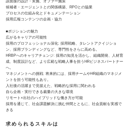
談面接の設計・実施、オファー施策
候補者・エージェントとの関係構築、RPOとの協業
プロセスの仕組み化とドキュメンテーション
採用広報コンテンツの企画・協力
■ポジションの魅力
広がるキャリアの可能性
採用のプロフェッショナル深化: 採用戦略、タレントアクイジショ
ン、採用ブランディングなど、専門性をさらに高める。
HRBPへのキャリアチェンジ: 採用の知見を活かし、組織開発、人材育
成、制度設計など、より広範な戦略人事を担うHRビジネスパートナー
へ。
マネジメントへの挑戦: 将来的には、採用チームやHR組織のマネジメ
ントを担う可能性もあり。
入社後の活躍まで見据えた、戦略的な採用に関われる
自ら企画・実行できる裁量の大きな環境
リモート×出社のハイブリッドな働き方が可能
採用を通じて、社会課題解決に挑む仲間とともに、社会貢献を実感で
きる
求められるスキルは