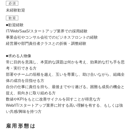
必須
未経験歓迎
歓迎
■歓迎経験
IT/Web/SaaS/スタートアップ業界での採用経験
事業会社やコンサル会社でのビジネスフロントの経験
経営層や部門責任者クラスとの折衝・調整経験
■求める人物像
常に目的を意識し、本質的な課題は何かを考え、効果的な打ち手を思
考・実行できる方
部署やチームの垣根を越え、互いを尊重し、助け合いながら、組織全
体の成功を目指せる方
自分の仕事に責任を持ち、最後までやり遂げる。困難も成長の機会と
捉え、前向きに取り組める方
数値やKPIをもとに改善サイクルを回すことが得意な方
Web/IT/スタートアップ業界に対する高い理解を有する、もしくは強
い共感/興味を持つ方
雇用形態は