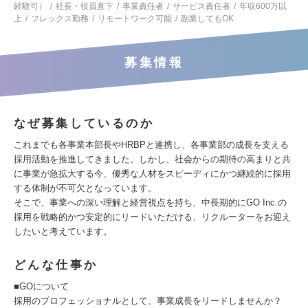
経験可）
社長・役員直下
事業責任者
サービス責任者
年収600万以
上
フレックス勤務
リモートワーク可能
副業してもOK
募集情報
なぜ募集しているのか
これまでも各事業本部長やHRBPと連携し、各事業部の成長を支える
採用活動を推進してきました。しかし、社会からの期待の高まりと共
に事業が急拡大する今、優秀な人材をスピーディにかつ継続的に採用
する体制が不可欠となっています。
そこで、事業への深い理解と経営視点を持ち、中長期的にGO Inc.の
採用を戦略的かつ安定的にリードいただける、リクルーターをお迎え
したいと考えています。
どんな仕事か
■GOについて
採用のプロフェッショナルとして、事業成長をリードしませんか？