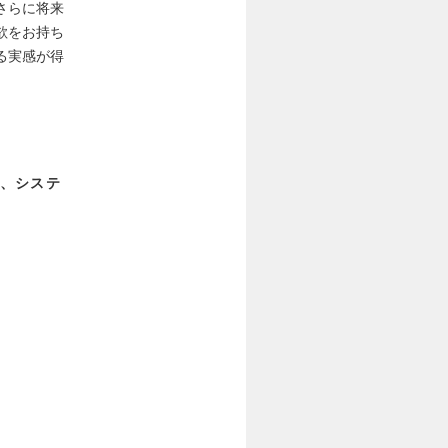
さらに将来
欲をお持ち
る実感が得
、システ