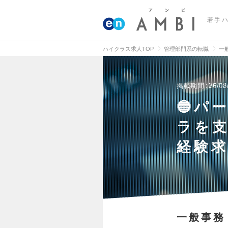
若手
ハイクラス求人TOP
管理部門系の転職
一
掲載期間
26/08
🔵パ
ラを
経験
一般事務