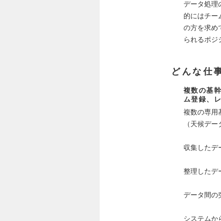
データ処理
的にはチー
の方を求め
られるポジ
どんな仕
複数の基
ム登録、
複数の専用
（天候デー
収集したデ
整理したデ
データ間の
システムか