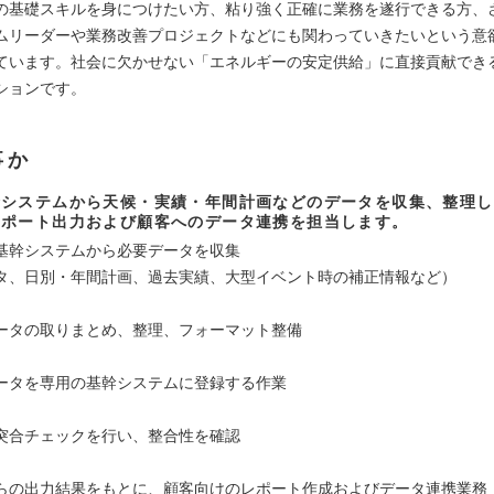
の基礎スキルを身につけたい方、粘り強く正確に業務を遂行できる方、
ムリーダーや業務改善プロジェクトなどにも関わっていきたいという意
ています。社会に欠かせない「エネルギーの安定供給」に直接貢献でき
ションです。
事か
幹システムから天候・実績・年間計画などのデータを収集、整理し
レポート出力および顧客へのデータ連携を担当します。
基幹システムから必要データを収集
タ、日別・年間計画、過去実績、大型イベント時の補正情報など）
ータの取りまとめ、整理、フォーマット整備
ータを専用の基幹システムに登録する作業
突合チェックを行い、整合性を確認
らの出力結果をもとに、顧客向けのレポート作成およびデータ連携業務