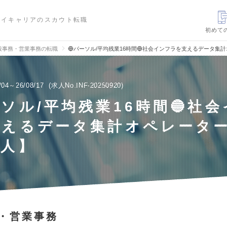
ハイキャリアのスカウト転職
初めて
般事務・営業事務の転職
🔵パーソル/平均残業16時間🔵社会インフラを支えるデータ
/04～26/08/17
求人No.INF-20250920
ーソル/平均残業16時間🔵社
支えるデータ集計オペレータ
求人】
・営業事務