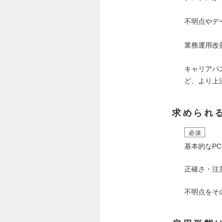
不明点やデ
業務運用改
キャリアパ
ど、より上
求められ
必須
基本的なP
正確さ・注
不明点をそ