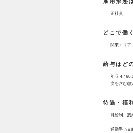
雇用形態
正社員
どこで働
関東エリア
給与はど
年収 4,46
度を含む想
待遇・福
月給制、残
通勤手当支