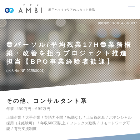
若手ハイキャリアのスカウト転職
掲載期間
26/08/04～26/08/17
🔵パーソル/平均残業17H🔵業務構
築・改善を担うプロジェクト推進
担当【BPO事業経験者歓迎】
求人No.INF-202509201
その他、コンサルタント系
年収
450万円～699万円
上場企業
大手企業
英語力不問
転勤なし
土日祝休み
ポテンシャル
採用（未経験可）
年収600万以上
フレックス勤務
リモートワーク可
能
育児支援制度