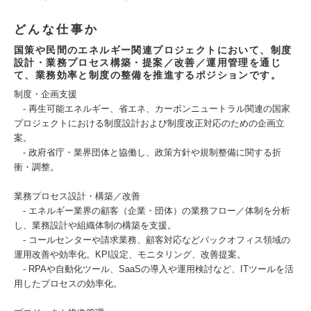
どんな仕事か
国策や民間のエネルギー関連プロジェクトにおいて、制度
設計・業務プロセス構築・提案／改善／運用管理を通じ
て、業務効率と制度の整備を推進するポジションです。
制度・企画支援
‐ 再生可能エネルギー、省エネ、カーボンニュートラル関連の国家
プロジェクトにおける制度設計および制度改正対応のための企画立
案。
‐ 政府省庁・業界団体と協働し、政策方針や規制整備に関する折
衝・調整。
業務プロセス設計・構築／改善
‐ エネルギー業界の顧客（企業・団体）の業務フロー／体制を分析
し、業務設計や組織体制の構築を支援。
‐ コールセンターや請求業務、顧客対応などバックオフィス領域の
運用改善や効率化。KPI設定、モニタリング、改善提案。
‐ RPAや自動化ツール、SaaSの導入や運用検討など、ITツールを活
用したプロセスの効率化。