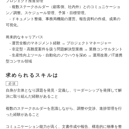
プロジェクト推進管理
‐ 複数ステークホルダー（顧客側、社内外）とのコミュニケーショ
ン／調整。スケジュール管理、予算・目標管理。
‐ ドキュメント整備、事務局機能の運営。報告資料の作成、成果の
可視化。
将来的なキャリアパス
‐ 運営全般のマネジメント経験 → プロジェクトマネージャー
‐ 非定型・高難度案件を扱う問題解決型業務 → 業務コンサルタント
‐ 生産性向上ツール・自動化のノウハウを深め → 運用改善／IT連携
型コンサル領域
求められるスキルは
必須
自身が主体となり課題を発見・定義し、リーダーシップを発揮して解
決に取り組んだ経験があること
複数のステークホルダーを意識しながら、調整や交渉、進捗管理を行
った経験があること
コミュニケーション能力が高く、文書作成や報告、構造的に物事を整