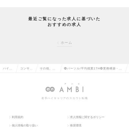
最近ご覧になった求人に基づいた
おすすめの求人
ホーム
ハイク
コンサル
その他、コ
🔵パーソル/平均残業17H🔵業務構築・改
ラス求
タント系
ンサルタン
善を担うプロジェクト推進担当【BPO事
人TOP
の転職
ト系の転職
業経験者歓迎】の求人情報
若手ハイキャリアのスカウト転職
利用規約
求人情報に関するポリシー
個人情報の取り扱い
推奨環境