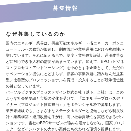
募集情報
なぜ募集しているのか
国内のエネルギー業界は、再生可能エネルギー・省エネ・カーボンニ
ュートラルへの政策が加速し、制度設計や業務運用における複雑性が
増しています。それに応える形で、制度・業務体制設計、運用改善な
どに対応できる人材の需要が高まっています。加えて、BPO（ビジネ
ス・プロセス・アウトソーシング）を中心とする企業として、ただの
オペレーション提供にとどまらず、顧客の事業課題に踏み込んだ提案
型／改善型のプロフェッショナルを育成・投入することが競争優位性
の鍵となっています。
パーソルビジネスプロセスデザイン株式会社（以下、当社）は、この
ような社会的要請と市場の変化を受けて、「エネルギープロセスデザ
イナー（プロジェクト推進担当）」をポテンシャル枠で募集します。
業界未経験でも、さまざまなステークホルダーと協働しながら制度設
計・業務構築・運用改善を手がけ、高い社会貢献性を実感できるポジ
ションです。当社のBPOサービスの強みを活かしながら、国家プロジ
ェクトなどインパクトの大きい案件にも携われる環境を提供します。