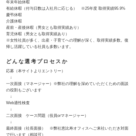
年末年始休暇
有給休暇（付与日数は入社月に応じる） ※25年度 取得実績95.9%
慶弔休暇
介護休暇
産前・産後休暇（男女とも取得実績あり）
育児休暇（男女とも取得実績あり）
※女性社員が多く、出産・子育てへの理解が深く、取得実績多数。復
帰し活躍している社員も多数います。
どんな選考プロセスか
応募（本サイトよりエントリー）
↓
一次面接（マネージャー）※弊社の理解を深めていただくための面談
の役割もございます
↓
Web適性検査
↓
二次面接 ケース問題（役員orマネージャー）
↓
最終面接（社長面接） ※弊社恵比寿オフィスへご来社いただき対面
で行います（相談可）