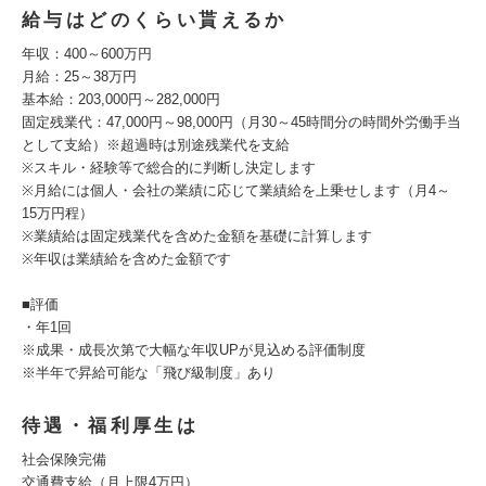
給与はどのくらい貰えるか
年収：400～600万円
月給：25～38万円
基本給：203,000円～282,000円
固定残業代：47,000円～98,000円（月30～45時間分の時間外労働手当
として支給）※超過時は別途残業代を支給
※スキル・経験等で総合的に判断し決定します
※月給には個人・会社の業績に応じて業績給を上乗せします（月4～
15万円程）
※業績給は固定残業代を含めた金額を基礎に計算します
※年収は業績給を含めた金額です
■評価
・年1回
※成果・成長次第で大幅な年収UPが見込める評価制度
※半年で昇給可能な「飛び級制度」あり
待遇・福利厚生は
社会保険完備
交通費支給（月上限4万円）