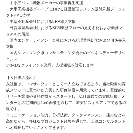
・中小アパレル機器メーカーの事業再生支援
・大手工業機器グループにおける経営管理システム基盤刷新プロジェ
クトPMO支援
・中堅不動産会社におけるERP導入支援
・外資系製薬会社におけるSCM業務フローの見える化および業務マニ
ュアルの策定
・国内エンターテイメント会社における経理業務BPRおよびRPA導入
支援
・国内シンクタンク系コンサルティング会社のビジネスデューデリジ
ェンス
※多様なクライアント業界、支援領域を対応します
【入社後の流れ】
入社後は、コンサルタントとして一人立ちできるよう、当社独自の育
成メソッドに基づいた充実した研修制度を用意しています。基礎的な
リサーチ業務や資料作成からスタートし、OJT形式での実践研修、メ
ンターとの定期的な1on1面談を通じて、着実にスキルアップできる環
境です。
コミュニケーション能力、分析技術、タスクマネジメント能力などを
高めながら、多様なプロジェクト経験を通じて、上流コンサルタント
へと成長していくことができます。