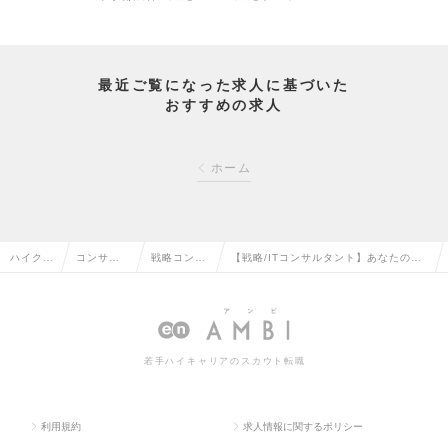
最近ご覧になった求人に基づいた
おすすめの求人
ホーム
ハイクラ
コンサル
戦略コンサ
【戦略/ITコンサルタント】あなたの成
ス求人T
タント系
ルタントの
長意欲を求めています《未経験歓迎！》
OP
の転職
転職
の求人情報
若手ハイキャリアのスカウト転職
利用規約
求人情報に関するポリシー