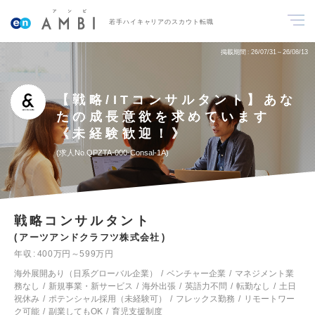
若手ハイキャリアのスカウト転職
掲載期間
26/07/31～26/08/13
【戦略/ITコンサルタント】あな
たの成長意欲を求めています
《未経験歓迎！》
求人No.QPZTA-000-Consal-1A
戦略コンサルタント
アーツアンドクラフツ株式会社
年収
400万円～599万円
海外展開あり（日系グローバル企業）
ベンチャー企業
マネジメント業
務なし
新規事業・新サービス
海外出張
英語力不問
転勤なし
土日
祝休み
ポテンシャル採用（未経験可）
フレックス勤務
リモートワー
ク可能
副業してもOK
育児支援制度