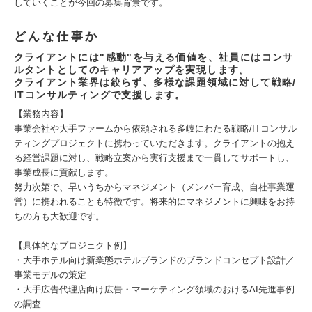
していくことが今回の募集背景です。
どんな仕事か
クライアントには"感動"を与える価値を、社員にはコンサ
ルタントとしてのキャリアアップを実現します。
クライアント業界は絞らず、多様な課題領域に対して戦略/
ITコンサルティングで支援します。
【業務内容】
事業会社や大手ファームから依頼される多岐にわたる戦略/ITコンサル
ティングプロジェクトに携わっていただきます。クライアントの抱え
る経営課題に対し、戦略立案から実行支援まで一貫してサポートし、
事業成長に貢献します。
努力次第で、早いうちからマネジメント（メンバー育成、自社事業運
営）に携われることも特徴です。将来的にマネジメントに興味をお持
ちの方も大歓迎です。
【具体的なプロジェクト例】
・大手ホテル向け新業態ホテルブランドのブランドコンセプト設計／
事業モデルの策定
・大手広告代理店向け広告・マーケティング領域のおけるAI先進事例
の調査