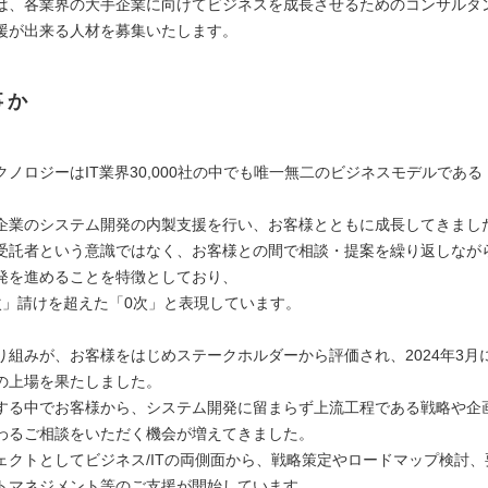
は、各業界の大手企業に向けてビジネスを成長させるためのコンサルタ
援が出来る人材を募集いたします。
事か
ノロジーはIT業界30,000社の中でも唯一無二のビジネスモデルである
企業のシステム開発の内製支援を行い、お客様とともに成長してきまし
受託者という意識ではなく、お客様との間で相談・提案を繰り返しなが
発を進めることを特徴としており、
次」請けを超えた「0次」と表現しています。
り組みが、お客様をはじめステークホルダーから評価され、2024年3月
の上場を果たしました。
する中でお客様から、システム開発に留まらず上流工程である戦略や企
わるご相談をいただく機会が増えてきました。
ェクトとしてビジネス/ITの両側面から、戦略策定やロードマップ検討、
トマネジメント等のご支援が開始しています。