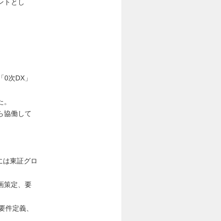
ントとし
「0次DX」
た。
ら協働して
には東証グロ
画策定、要
要件定義、