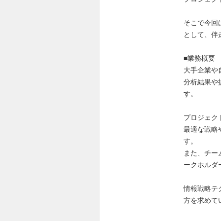
そこで今回
として、伴
■業務概要
大手企業や
分析結果や
す。
プロジェク
最適な戦略
す。
また、チー
ークホルダ
情報戦略テ
方を求めて