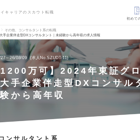
ハイキャリアのスカウト転職
初めて
その他、コンサルタント系の転職
場｜大手企業伴走型DXコンサルタント｜未経験から高年収の求人情報
/27～26/08/09
求人No.SZUDT-11
1200万可】2024年東証グ
大手企業伴走型DXコンサル
経験から高年収
コンサルタント系