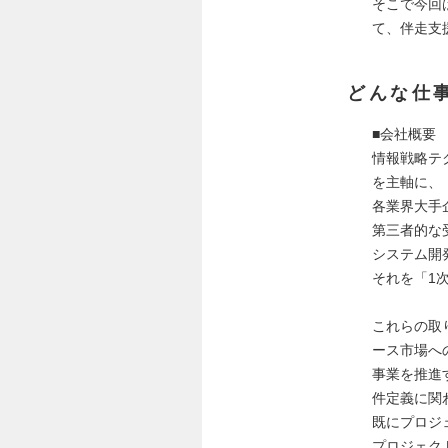
そこで今回
て、伴走支
どんな仕
■会社概要
情報戦略テク
を主軸に、
各業界大手
第三者的な
システム開
それを「1
これらの取
ース市場へ
事業を推進
件定義に関
既にプロジ
プロジェク