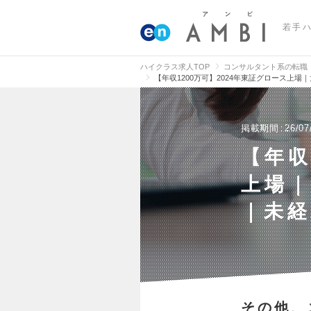
若手
ハイクラス求人TOP
コンサルタント系の転職
【年収1200万可】2024年東証グロース上
掲載期間
26/07
【年収
上場｜
｜未
その他、