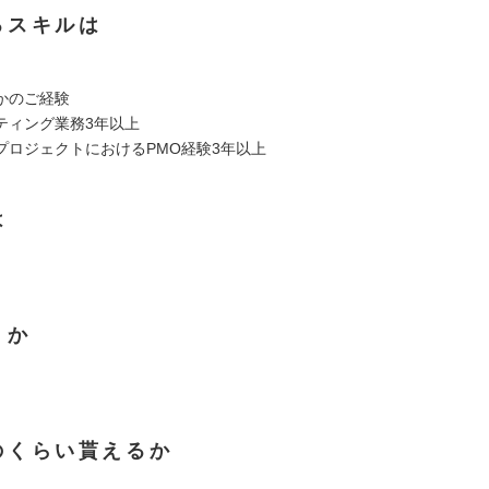
るスキルは
かのご経験
ティング業務3年以上
プロジェクトにおけるPMO経験3年以上
は
くか
のくらい貰えるか