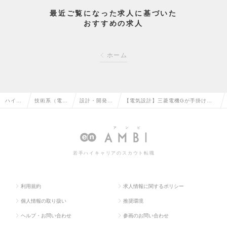
最近ご覧になった求人に基づいた
おすすめの求人
ホーム
ハイク
技術系（電
設計・開発エ
【電気設計】三菱電機Gが手掛ける
ラス求
気・電子・半
ンジニア（電
製品の設計業務／平均勤続年数11.9
人TOP
導体）の転職
気）の転職
年／年間休日125日の求人情報
若手ハイキャリアのスカウト転職
利用規約
求人情報に関するポリシー
個人情報の取り扱い
推奨環境
ヘルプ・お問い合わせ
参画のお問い合わせ