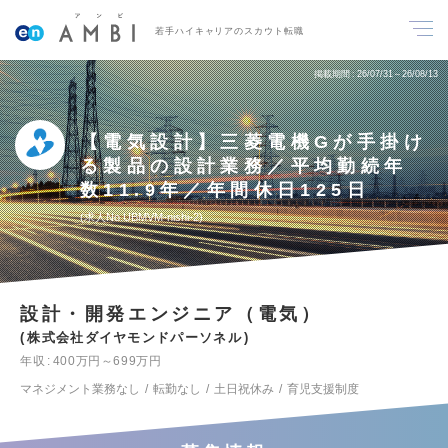
若手ハイキャリアのスカウト転職
掲載期間
26/07/31～26/08/13
【電気設計】三菱電機Gが手掛け
る製品の設計業務／平均勤続年
数11.9年／年間休日125日
求人No.UBMVM-nishi-2
設計・開発エンジニア（電気）
株式会社ダイヤモンドパーソネル
年収
400万円～699万円
マネジメント業務なし
転勤なし
土日祝休み
育児支援制度