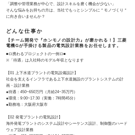
「調整や管理業務が中心で、設計スキルを磨く機会が少ない」
そんな悩みをお持ちの方は、当社でもっとシンプルに＂モノづくり＂
に向き合いませんか？
どんな仕事か
【チーム開発で『ホンモノの設計力』が磨かれる！】三菱
電機Gが手掛ける製品の電気設計業務をお任せします。
■ロ携わるプロジェクトの一例ロ■
※「待遇」は入社時のモデル年収となります
【01 上下水道プラントの電気設備設計】
社会を支えるインフラである上下水道施設のプラントシステムの計
画・設計業務
●待遇：450~650万円（月給24~35万円）
●環境：9:00~17:30（実働：7時間45分）
●勤務地：大阪府大阪市
【02 発電プラントの電気設計】
海外発篭プラントのシステム設計やシーケンス設計、制御盤のハード
ウェア設計業務