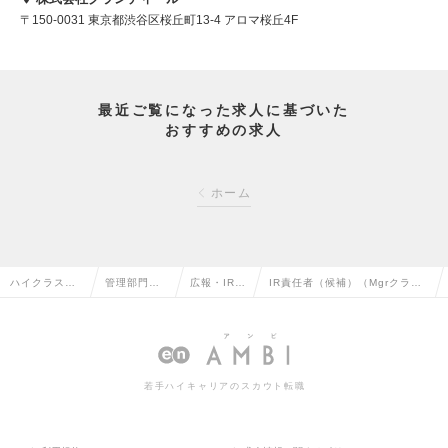
〒150-0031 東京都渋谷区桜丘町13-4 アロマ桜丘4F
最近ご覧になった求人に基づいた
おすすめの求人
ホーム
ハイクラス求
管理部門系
広報・IRの
IR責任者（候補）（Mgrクラ
人TOP
の転職
転職
ス）の求人情報
若手ハイキャリアのスカウト転職