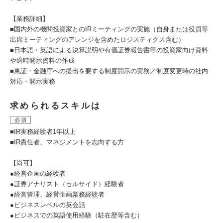
【業務詳細】
■国内外の機関投資家とのIRミーティングの実施（自身または役員等
出席ミーティングのアレンジを含めたロジスティクス含む）
■日本語・英語による決算説明や有価証券報告書等の投資家向け資料
や適時開示資料の作成
■東証・金融庁への提出を要する制度開示の実務／制度変更時の社内
対応・開示実務
求められるスキルは
必須
■IR実務経験者1年以上
■IR責任者、マネジメントを志向する方
【尚可】
●経営企画の経験者
●証券アナリスト（セルサイド）経験者
●経営管理、経営企画業務経験者
●ビジネスレベルの英会話
●ビジネスでの英語使用経験（駐在歴等含む）