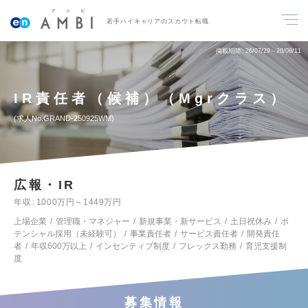
若手ハイキャリアのスカウト転職
掲載期間
26/07/29～26/08/11
IR責任者（候補）（Mgrクラス）
求人No.GRAND-250925WM
広報・IR
年収
1000万円～1449万円
上場企業
管理職・マネジャー
新規事業・新サービス
土日祝休み
ポ
テンシャル採用（未経験可）
事業責任者
サービス責任者
開発責任
者
年収600万以上
インセンティブ制度
フレックス勤務
育児支援制
度
募集情報