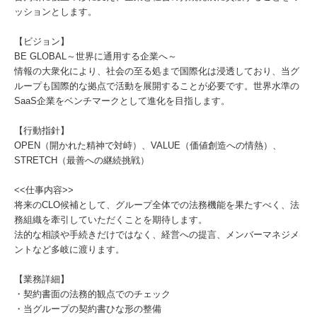
ッションとします。
【ビジョン】
BE GLOBAL～世界に通用する企業へ～
情報の大衆化により、社会の至る処まで国際化は浸透しており、当グ
ループも国際的な拠点で活動を展開することが必要です。世界水準の
SaaS企業をベンチマークとして進化を目指します。
【行動指針】
OPEN（開かれた精神で対峙）、VALUE（価値創造への情熱）、
STRETCH（最善への継続挑戦）
<<仕事内容>>
将来のCLO候補として、グループ全体での法務機能を果たすべく、法
務組織を牽引していただくことを期待します。
法的な相談や手続きだけではなく、経営への提言、メンバーマネジメ
ントなど多岐に渡ります。
【業務詳細】
・契約書面の法務的観点でのチェック
・当グループの契約書ひな形の整備