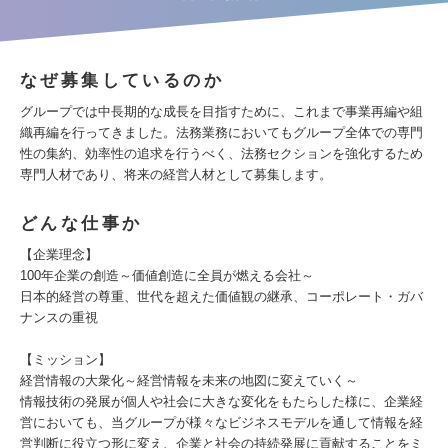
なぜ募集しているのか
グループでは中長期的な成長を目指すために、これまで事業再編や組
織再編を行ってきました。法務業務においてもグループ全体での専門
性の集約、効率性の追求を行うべく、法務セクションを強化するため
専門人材であり、将来の経営人材として募集します。
どんな仕事か
【企業理念】
100年企業の創造～価値創造に全員が燃える会社～
日本的経営の尊重、世代を超えた価値観の継承、コーポレート・ガバ
ナンスの重視
【ミッション】
経営情報の大衆化～経営情報を未来の地図に変えていく～
情報技術の発展が個人や社会に大きな変化をもたらした様に、企業経
営においても、当グループが様々なビジネスモデルを通して情報を経
営判断に役立つ形に変え、企業と社会の持続発展に貢献することをミ