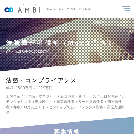
若手ハイキャリアのスカウト転職
掲載期間
26/07/29～26/08/11
法務責任者候補（Mgrクラス）
求人No.GRAND-250925WM
法務・コンプライアンス
年収
1500万円～1999万円
上場企業
管理職・マネジャー
新規事業・新サービス
土日祝休み
ポ
テンシャル採用（未経験可）
事業責任者
サービス責任者
開発責任
者
年収600万以上
インセンティブ制度
フレックス勤務
育児支援制
度
募集情報