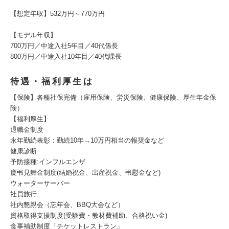
【想定年収】532万円～770万円
【モデル年収】
700万円／中途入社5年目／40代係長
800万円／中途入社10年目／40代課長
待遇・福利厚生は
【保険】各種社保完備（雇用保険、労災保険、健康保険、厚生年金保
険）
【福利厚生】
退職金制度
永年勤続表彰：勤続10年→10万円相当の報奨金など
健康診断
予防接種:インフルエンザ
慶弔見舞金制度(結婚祝金、出産祝金、弔慰金など)
ウォーターサーバー
社員旅行
社内懇親会（忘年会、BBQ大会など）
資格取得支援制度(受験費・教材費補助、合格祝い金)
食事補助制度「チケットレストラン」