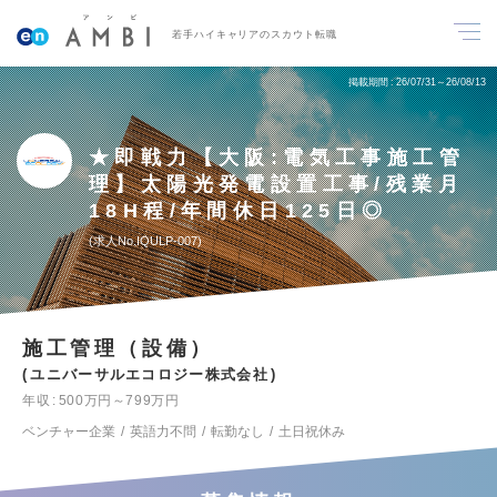
若手ハイキャリアのスカウト転職
掲載期間
26/07/31～26/08/13
★即戦力【大阪:電気工事施工管
理】太陽光発電設置工事/残業月
18H程/年間休日125日◎
求人No.IQULP-007
施工管理（設備）
ユニバーサルエコロジー株式会社
年収
500万円～799万円
ベンチャー企業
英語力不問
転勤なし
土日祝休み