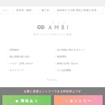
ハイク
技術系（建築・
施工管理
★即戦力【大阪:電気工事施工管理】
ラス求
設備・土木・プ
（設備）
太陽光発電設置工事/残業月18H程/年
人TOP
ラント）の転職
の転職
間休日125日◎の求人情報
若手ハイキャリアのスカウト転職
利用規約
求人情報に関するポリシー
個人情報の取り扱い
推奨環境
ヘルプ・お問い合わせ
参画のお問い合わせ
サイトマップ
エン会社概要
©
en Inc.
企業に直接エントリーできる特別求人です
興味あり
エントリー