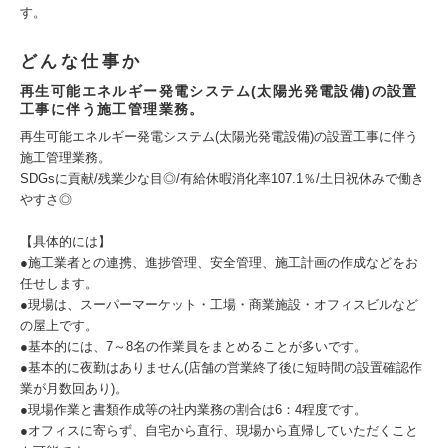
す。
どんな仕事か
再生可能エネルギー発電システム(太陽光発電設備)の設置
工事に伴う施工管理業務。
再生可能エネルギー発電システム(太陽光発電設備)の設置工事に伴う
施工管理業務。
SDGsに貢献/残業少な目◎/有給休暇消化率107.1％/土日祝休みで働き
やすさ◎
【具体的には】
●施工業者との連携、進捗管理、安全管理、施工計画の作成などをお
任せします。
●現場は、スーパーマーケット・工場・商業施設・オフィスビルなど
の屋上です。
●基本的には、7～8名の作業員をまとめることが多いです。
●基本的に夜勤はありません(店舗の営業終了後に短時間の設置確認作
業が月数回あり)。
●現場作業と書類作成等の社内業務の割合は6：4程度です。
●オフィスに寄らず、自宅から直行、現場から直帰していただくこと