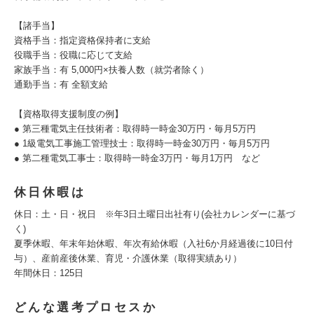
【諸手当】
資格手当：指定資格保持者に支給
役職手当：役職に応じて支給
家族手当：有 5,000円×扶養人数（就労者除く）
通勤手当：有 全額支給
【資格取得支援制度の例】
● 第三種電気主任技術者：取得時一時金30万円・毎月5万円
● 1級電気工事施工管理技士：取得時一時金30万円・毎月5万円
● 第二種電気工事士：取得時一時金3万円・毎月1万円 など
休日休暇は
休日：土・日・祝日 ※年3日土曜日出社有り(会社カレンダーに基づ
く)
夏季休暇、年末年始休暇、年次有給休暇（入社6か月経過後に10日付
与）、産前産後休業、育児・介護休業（取得実績あり）
年間休日：125日
どんな選考プロセスか