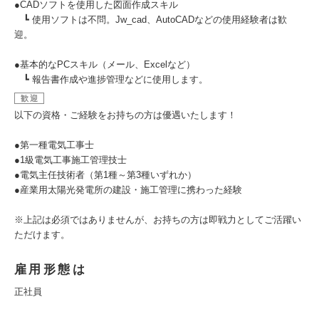
●CADソフトを使用した図面作成スキル
┗ 使用ソフトは不問。Jw_cad、AutoCADなどの使用経験者は歓
迎。
●基本的なPCスキル（メール、Excelなど）
┗ 報告書作成や進捗管理などに使用します。
歓迎
以下の資格・ご経験をお持ちの方は優遇いたします！
●第一種電気工事士
●1級電気工事施工管理技士
●電気主任技術者（第1種～第3種いずれか）
●産業用太陽光発電所の建設・施工管理に携わった経験
※上記は必須ではありませんが、お持ちの方は即戦力としてご活躍い
ただけます。
雇用形態は
正社員