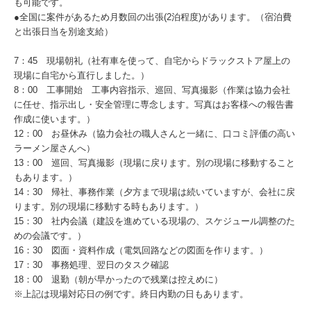
も可能です。
●全国に案件があるため月数回の出張(2泊程度)があります。（宿泊費
と出張日当を別途支給）
7：45 現場朝礼（社有車を使って、自宅からドラックストア屋上の
現場に自宅から直行しました。）
8：00 工事開始 工事内容指示、巡回、写真撮影（作業は協力会社
に任せ、指示出し・安全管理に専念します。写真はお客様への報告書
作成に使います。）
12：00 お昼休み（協力会社の職人さんと一緒に、口コミ評価の高い
ラーメン屋さんへ）
13：00 巡回、写真撮影（現場に戻ります。別の現場に移動すること
もあります。）
14：30 帰社、事務作業（夕方まで現場は続いていますが、会社に戻
ります。別の現場に移動する時もあります。）
15：30 社内会議（建設を進めている現場の、スケジュール調整のた
めの会議です。）
16：30 図面・資料作成（電気回路などの図面を作ります。）
17：30 事務処理、翌日のタスク確認
18：00 退勤（朝が早かったので残業は控えめに）
※上記は現場対応日の例です。終日内勤の日もあります。