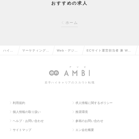
おすすめの求人
ホーム
ハイク
マーケティング・
Web・デジタ
ECサイト運営担当者 兼 Web
ラス求
販促企画・商品開
ルマーケティ
マーケター（メンバー～リー
人TOP
発系の転職
ングの転職
ダー）の求人情報
若手ハイキャリアのスカウト転職
利用規約
求人情報に関するポリシー
個人情報の取り扱い
推奨環境
ヘルプ・お問い合わせ
参画のお問い合わせ
サイトマップ
エン会社概要