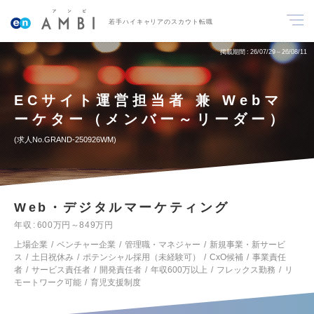
若手ハイキャリアのスカウト転職
掲載期間
26/07/29～26/08/11
ECサイト運営担当者 兼 Webマ
ーケター（メンバー～リーダー）
求人No.GRAND-250926WM
Web・デジタルマーケティング
年収
600万円～849万円
上場企業
ベンチャー企業
管理職・マネジャー
新規事業・新サービ
ス
土日祝休み
ポテンシャル採用（未経験可）
CxO候補
事業責任
者
サービス責任者
開発責任者
年収600万以上
フレックス勤務
リ
モートワーク可能
育児支援制度