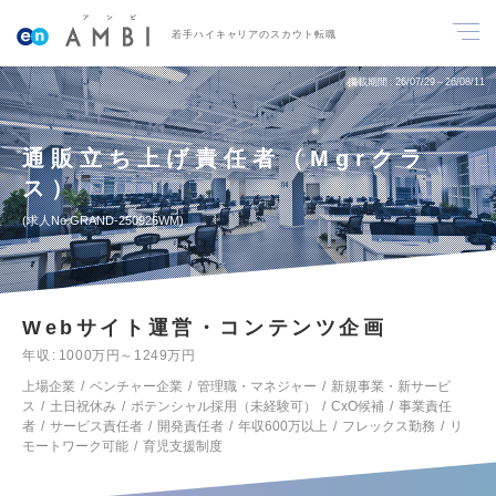
若手ハイキャリアのスカウト転職
掲載期間
26/07/29～26/08/11
通販立ち上げ責任者（Mgrクラ
ス）
求人No.GRAND-250926WM
Webサイト運営・コンテンツ企画
年収
1000万円～1249万円
上場企業
ベンチャー企業
管理職・マネジャー
新規事業・新サービ
ス
土日祝休み
ポテンシャル採用（未経験可）
CxO候補
事業責任
者
サービス責任者
開発責任者
年収600万以上
フレックス勤務
リ
モートワーク可能
育児支援制度