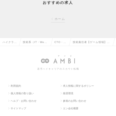
おすすめの求人
ホーム
ハイクラス
技術系（IT・We
CTO・CI
技術責任者【ゲーム領域】
求人TOP
b・通信系）の転職
Oの転職
（Mgrクラス）の求人情報
若手ハイキャリアのスカウト転職
利用規約
求人情報に関するポリシー
個人情報の取り扱い
推奨環境
ヘルプ・お問い合わせ
参画のお問い合わせ
サイトマップ
エン会社概要