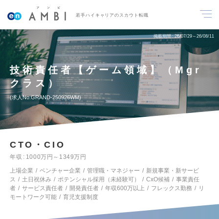
若手ハイキャリアのスカウト転職
掲載期間
26/07/29～26/08/11
技術責任者【ゲーム領域】（Mgr
クラス）
求人No.GRAND-250926WM
CTO・CIO
年収
1000万円～1349万円
上場企業
ベンチャー企業
管理職・マネジャー
新規事業・新サービ
ス
土日祝休み
ポテンシャル採用（未経験可）
CxO候補
事業責任
者
サービス責任者
開発責任者
年収600万以上
フレックス勤務
リ
モートワーク可能
育児支援制度