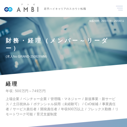
若手ハイキャリアのスカウト転職
掲載期間
26/07/29～26/08/11
財務・経理（メンバー～リーダ
ー）
求人No.GRAND-250926WM
経理
年収
500万円～749万円
上場企業
ベンチャー企業
管理職・マネジャー
新規事業・新サービ
ス
土日祝休み
ポテンシャル採用（未経験可）
CxO候補
事業責任
者
サービス責任者
開発責任者
年収600万以上
フレックス勤務
リ
モートワーク可能
育児支援制度