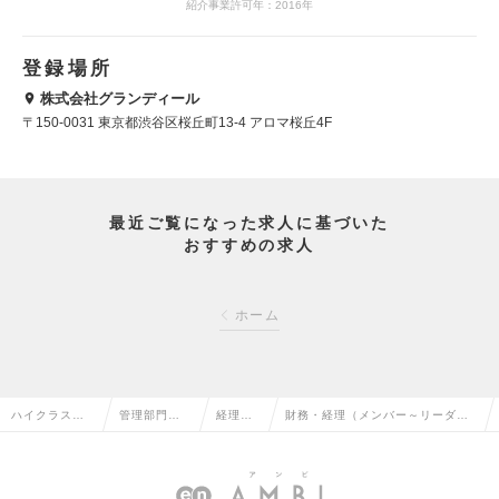
紹介事業許可年：2016年
登録場所
株式会社グランディール
〒150-0031 東京都渋谷区桜丘町13-4 アロマ桜丘4F
最近ご覧になった求人に基づいた
おすすめの求人
ホーム
ハイクラス求
管理部門系
経理の
財務・経理（メンバー～リーダ
人TOP
の転職
転職
ー）の求人情報