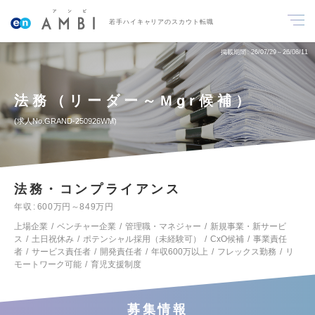
若手ハイキャリアのスカウト転職
掲載期間
26/07/29～26/08/11
法務（リーダー～Mgr候補）
求人No.GRAND-250926WM
法務・コンプライアンス
年収
600万円～849万円
上場企業
ベンチャー企業
管理職・マネジャー
新規事業・新サービ
ス
土日祝休み
ポテンシャル採用（未経験可）
CxO候補
事業責任
者
サービス責任者
開発責任者
年収600万以上
フレックス勤務
リ
モートワーク可能
育児支援制度
募集情報