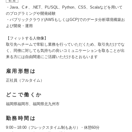
歓迎
・Java、C＃、.NET、PL/SQL、Python、CSS、Scalaなどを用いて
のプログラミングや開発経験
・パブリッククラウド(AWSもしくはGCP)でのデータ分析環境構築お
よび開発・運用
【フィットする人物像】
取引先へチームで常駐し業務を行っていただくため、取引先だけでな
く、同僚に対しても気持ちの良いコミュニケーションを取ることが出
来る方には自由闊達にご活躍いただけるとおもいます
雇用形態は
正社員（フルタイム）
どこで働くか
福岡県福岡市、福岡県北九州市
勤務時間は
9:00～18:00（フレックスタイム制もあり）・休憩60分