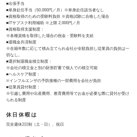
■出張手当
■単身赴任手当（50,000円／月）※単身赴任該当者なし
■資格取得のための受験料負担 ※資格試験に合格した場合
■ITサブスク利用補助 ※上限 2,000円／月
■資格取得支援制度：
※各種資格を取得した場合の祝金・受験料を支給
■退職金共済制度
※在籍年数に応じて積み立てられ会社が全額負担し従業員の負担は一
切なし。
■選択制退職金積立制度：
※会社の積立金と別の財形貯蓄で個人での積立可能
■ヘルスケア制度：
※インフルエンザの予防接種の一部費用を会社が負担
■従業員貸付制度：
※引越し費用や出産費用、教育費用等でお金が必要な際に貸付が受け
られる制度
休日休暇は
完全週休2日制（土・日）、祝日