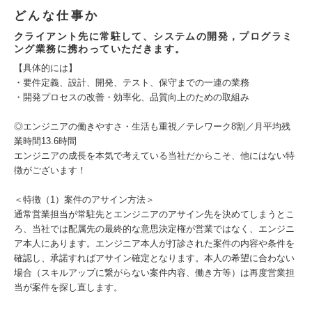
どんな仕事か
クライアント先に常駐して、システムの開発，プログラミ
ング業務に携わっていただきます。
【具体的には】
・要件定義、設計、開発、テスト、保守までの一連の業務
・開発プロセスの改善・効率化、品質向上のための取組み
◎エンジニアの働きやすさ・生活も重視／テレワーク8割／月平均残
業時間13.6時間
エンジニアの成長を本気で考えている当社だからこそ、他にはない特
徴がございます！
＜特徴（1）案件のアサイン方法＞
通常営業担当が常駐先とエンジニアのアサイン先を決めてしまうとこ
ろ、当社では配属先の最終的な意思決定権が営業ではなく、エンジニ
ア本人にあります。エンジニア本人が打診された案件の内容や条件を
確認し、承諾すればアサイン確定となります。本人の希望に合わない
場合（スキルアップに繋がらない案件内容、働き方等）は再度営業担
当が案件を探し直します。