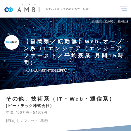
若手ハイキャリアのスカウト転職
掲載期間
26/07/31～26/08/13
【福岡県／転勤無】web,オープ
ン系 ITエンジニア（エンジニア
ファースト／平均残業 月間15時
間）
求人No.UKMSY-ITS0922FKU
その他、技術系（IT・Web・通信系）
ビートテック株式会社
年収
400万円～549万円
転勤なし
フレックス勤務