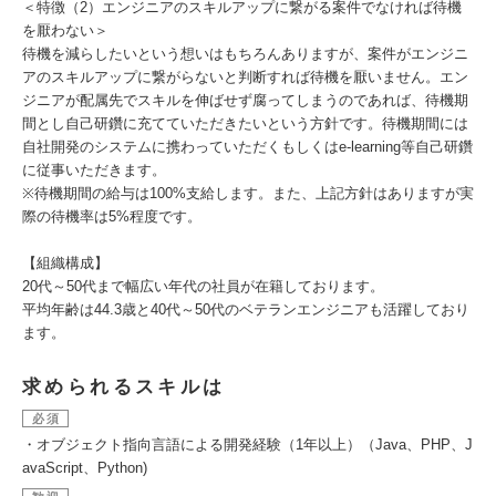
＜特徴（2）エンジニアのスキルアップに繋がる案件でなければ待機
を厭わない＞
待機を減らしたいという想いはもちろんありますが、案件がエンジニ
アのスキルアップに繋がらないと判断すれば待機を厭いません。エン
ジニアが配属先でスキルを伸ばせず腐ってしまうのであれば、待機期
間とし自己研鑽に充てていただきたいという方針です。待機期間には
自社開発のシステムに携わっていただくもしくはe-learning等自己研鑽
に従事いただきます。
※待機期間の給与は100%支給します。また、上記方針はありますが実
際の待機率は5%程度です。
【組織構成】
20代～50代まで幅広い年代の社員が在籍しております。
平均年齢は44.3歳と40代～50代のベテランエンジニアも活躍しており
ます。
求められるスキルは
必須
・オブジェクト指向言語による開発経験（1年以上）（Java、PHP、J
avaScript、Python)