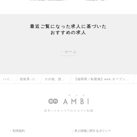
最近ご覧になった求人に基づいた
おすすめの求人
ホーム
ハイク
技術系（I
その他、技術
【福岡県／転勤無】web,オープン
ラス求
T・Web・
系（IT・We
系 ITエンジニア（エンジニアファー
人TO
通信系）の
b・通信系）の
スト／平均残業 月間15時間）の求人
P
転職
転職
情報
若手ハイキャリアのスカウト転職
利用規約
求人情報に関するポリシー