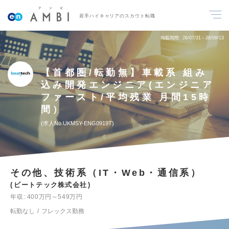
若手ハイキャリアのスカウト転職
掲載期間
26/07/31～26/08/13
【首都圏/転勤無】車載系 組み
込み開発エンジニア(エンジニア
ファースト/平均残業 月間15時
間）
求人No.UKMSY-ENG0919T
その他、技術系（IT・Web・通信系）
ビートテック株式会社
年収
400万円～549万円
転勤なし
フレックス勤務