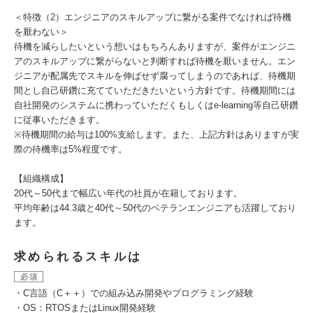
＜特徴（2）エンジニアのスキルアップに繋がる案件でなければ待機
を厭わない＞
待機を減らしたいという想いはもちろんありますが、案件がエンジニ
アのスキルアップに繋がらないと判断すれば待機を厭いません。エン
ジニアが配属先でスキルを伸ばせず腐ってしまうのであれば、待機期
間とし自己研鑽に充てていただきたいという方針です。待機期間には
自社開発のシステムに携わっていただくもしくはe-learning等自己研鑽
に従事いただきます。
※待機期間の給与は100%支給します。また、上記方針はありますが実
際の待機率は5%程度です。
【組織構成】
20代～50代まで幅広い年代の社員が在籍しております。
平均年齢は44.3歳と40代～50代のベテランエンジニアも活躍しており
ます。
求められるスキルは
必須
・C言語（C＋＋）での組み込み開発やプログラミング経験
・OS：RTOSまたはLinux開発経験