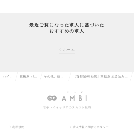
最近ご覧になった求人に基づいた
おすすめの求人
ホーム
ハイク
技術系（I
その他、技術
【首都圏/転勤無】車載系 組み込み開
ラス求
T・Web・
系（IT・We
発エンジニア(エンジニアファースト/
人TO
通信系）の
b・通信系）の
平均残業 月間15時間）の求人情報
P
転職
転職
若手ハイキャリアのスカウト転職
利用規約
求人情報に関するポリシー