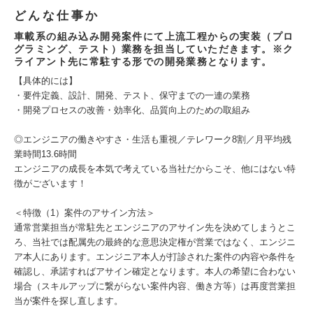
どんな仕事か
車載系の組み込み開発案件にて上流工程からの実装（プロ
グラミング、テスト）業務を担当していただきます。※ク
ライアント先に常駐する形での開発業務となります。
【具体的には】
・要件定義、設計、開発、テスト、保守までの一連の業務
・開発プロセスの改善・効率化、品質向上のための取組み
◎エンジニアの働きやすさ・生活も重視／テレワーク8割／月平均残
業時間13.6時間
エンジニアの成長を本気で考えている当社だからこそ、他にはない特
徴がございます！
＜特徴（1）案件のアサイン方法＞
通常営業担当が常駐先とエンジニアのアサイン先を決めてしまうとこ
ろ、当社では配属先の最終的な意思決定権が営業ではなく、エンジニ
ア本人にあります。エンジニア本人が打診された案件の内容や条件を
確認し、承諾すればアサイン確定となります。本人の希望に合わない
場合（スキルアップに繋がらない案件内容、働き方等）は再度営業担
当が案件を探し直します。