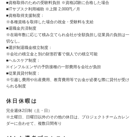
■資格取得のための受験料負担 ※資格試験に合格した場合
■ITサブスク利用補助 ※上限 2,000円／月
■資格取得支援制度：
※各種資格を取得した場合の祝金・受験料を支給
■退職金共済制度
※在籍年数に応じて積み立てられ会社が全額負担し従業員の負担は一
切なし。
■選択制退職金積立制度：
※会社の積立金と別の財形貯蓄で個人での積立可能
■ヘルスケア制度：
※インフルエンザの予防接種の一部費用を会社が負担
■従業員貸付制度：
※引越し費用や出産費用、教育費用等でお金が必要な際に貸付が受け
られる制度
休日休暇は
完全週休2日制（土・日）
※土曜日、日曜日以外のその他の休日は、プロジェクトチームカレン
ダーに合わせて、複数日間有り