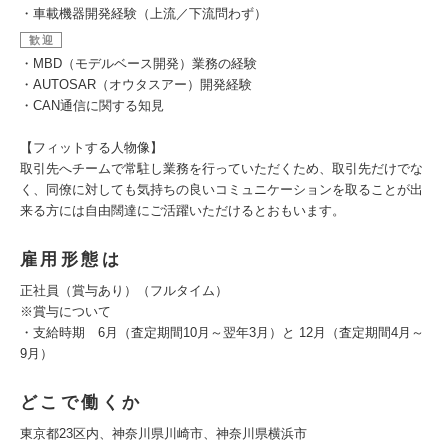
・車載機器開発経験（上流／下流問わず）
歓迎
・MBD（モデルベース開発）業務の経験
・AUTOSAR（オウタスアー）開発経験
・CAN通信に関する知見
【フィットする人物像】
取引先へチームで常駐し業務を行っていただくため、取引先だけでな
く、同僚に対しても気持ちの良いコミュニケーションを取ることが出
来る方には自由闊達にご活躍いただけるとおもいます。
雇用形態は
正社員（賞与あり）（フルタイム）
※賞与について
・支給時期 6月（査定期間10月～翌年3月）と 12月（査定期間4月～
9月）
どこで働くか
東京都23区内、神奈川県川崎市、神奈川県横浜市