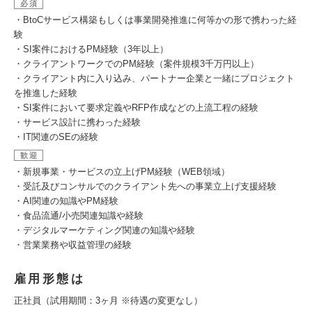
必須
・BtoCサービス構築もしくは事業開発推進に何等かの形で携わった経
験
・SI案件におけるPM経験（3年以上）
・クライアントワークでのPM経験（案件規模3千万円以上）
・クライアント内に入り込み、パートナー企業と一緒にプロジェクト
を推進した経験
・SI案件において要求定義やRFP作成などの上流工程の経験
・サービス設計に携わった経験
・IT関連のSEの経験
歓迎
・新規事業・サービスの立上げPM経験（WEB領域）
・受託及びコンサルでのクライアント先への事業立上げ支援経験
・AI関連の知識やPM経験
・食品流通/小売関連知識や経験
・デジタルマーケティング関連の知識や経験
・営業業務や収益管理の経験
雇用形態は
正社員（試用期間：3ヶ月 ※待遇の変更なし）