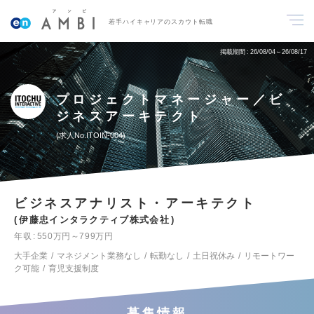
若手ハイキャリアのスカウト転職
掲載期間
26/08/04～26/08/17
プロジェクトマネージャー／ビ
ジネスアーキテクト
求人No.ITOIN-004
ビジネスアナリスト・アーキテクト
伊藤忠インタラクティブ株式会社
年収
550万円～799万円
大手企業
マネジメント業務なし
転勤なし
土日祝休み
リモートワー
ク可能
育児支援制度
募集情報